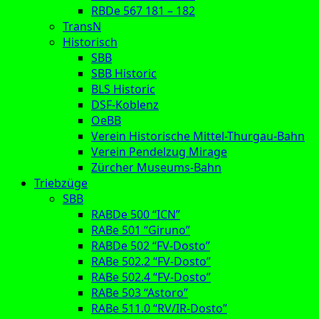
RBDe 567 181 – 182
TransN
Historisch
SBB
SBB Historic
BLS Historic
DSF-Koblenz
OeBB
Verein Historische Mittel-Thurgau-Bahn
Verein Pendelzug Mirage
Zürcher Museums-Bahn
Triebzüge
SBB
RABDe 500 “ICN”
RABe 501 “Giruno”
RABDe 502 “FV-Dosto”
RABe 502.2 “FV-Dosto”
RABe 502.4 “FV-Dosto”
RABe 503 “Astoro”
RABe 511.0 “RV/IR-Dosto”