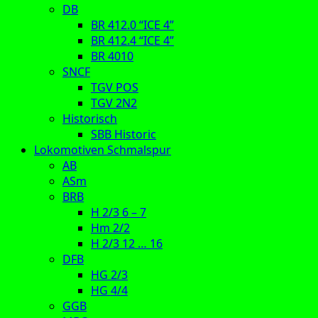
DB
BR 412.0 “ICE 4”
BR 412.4 “ICE 4”
BR 4010
SNCF
TGV POS
TGV 2N2
Historisch
SBB Historic
Lokomotiven Schmalspur
AB
ASm
BRB
H 2/3 6 – 7
Hm 2/2
H 2/3 12 … 16
DFB
HG 2/3
HG 4/4
GGB