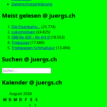
Datenschutzerklärung
Meist gelesen @ juergs.ch
Die Eisenbahn…
(25.774)
Lokomotiven
(24.825)
SBB Re 420 – Re 4/4 II
(18.553)
Triebzüge
(17.660)
Triebwagen Schmalspur
(13.494)
Suchen @ juergs.ch
Suchen
nach:
Kalender @ juergs.ch
August 2026
M
D
M
D
F
S
S
1
2