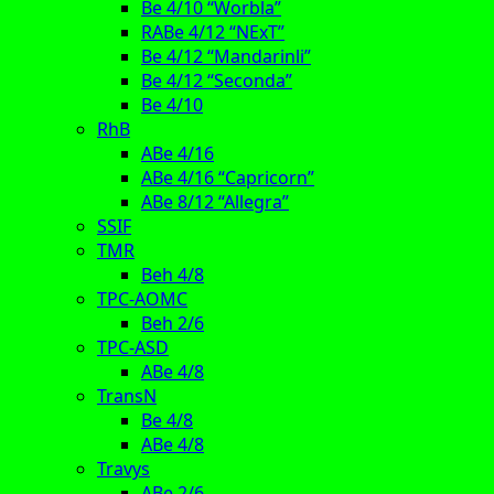
Be 4/10 “Worbla”
RABe 4/12 “NExT”
Be 4/12 “Mandarinli”
Be 4/12 “Seconda”
Be 4/10
RhB
ABe 4/16
ABe 4/16 “Capricorn”
ABe 8/12 “Allegra”
SSIF
TMR
Beh 4/8
TPC-AOMC
Beh 2/6
TPC-ASD
ABe 4/8
TransN
Be 4/8
ABe 4/8
Travys
ABe 2/6