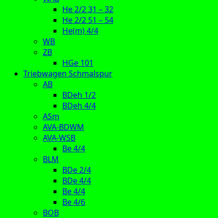
He 2/2 31 – 32
He 2/2 51 – 54
He(m) 4/4
WB
ZB
HGe 101
Triebwagen Schmalspur
AB
BDeh 1/2
BDeh 4/4
ASm
AVA-BDWM
AVA-WSB
Be 4/4
BLM
BDe 2/4
BDe 4/4
Be 4/4
Be 4/6
BOB