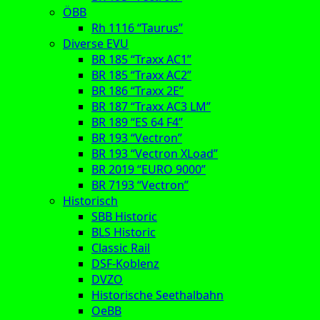
ÖBB
Rh 1116 “Taurus”
Diverse EVU
BR 185 “Traxx AC1”
BR 185 “Traxx AC2”
BR 186 “Traxx 2E”
BR 187 “Traxx AC3 LM”
BR 189 “ES 64 F4”
BR 193 “Vectron”
BR 193 “Vectron XLoad”
BR 2019 “EURO 9000”
BR 7193 “Vectron”
Historisch
SBB Historic
BLS Historic
Classic Rail
DSF-Koblenz
DVZO
Historische Seethalbahn
OeBB