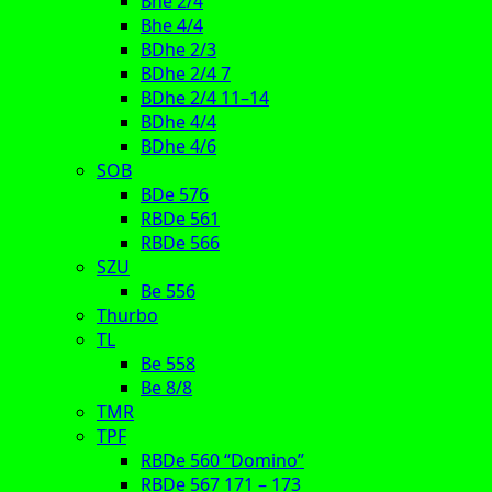
Bhe 2/4
Bhe 4/4
BDhe 2/3
BDhe 2/4 7
BDhe 2/4 11–14
BDhe 4/4
BDhe 4/6
SOB
BDe 576
RBDe 561
RBDe 566
SZU
Be 556
Thurbo
TL
Be 558
Be 8/8
TMR
TPF
RBDe 560 “Domino”
RBDe 567 171 – 173