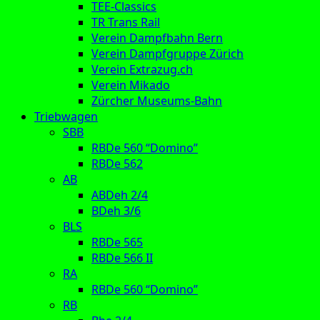
TEE-Classics
TR Trans Rail
Verein Dampfbahn Bern
Verein Dampfgruppe Zürich
Verein Extrazug.ch
Verein Mikado
Zürcher Museums-Bahn
Triebwagen
SBB
RBDe 560 “Domino”
RBDe 562
AB
ABDeh 2/4
BDeh 3/6
BLS
RBDe 565
RBDe 566 II
RA
RBDe 560 “Domino”
RB