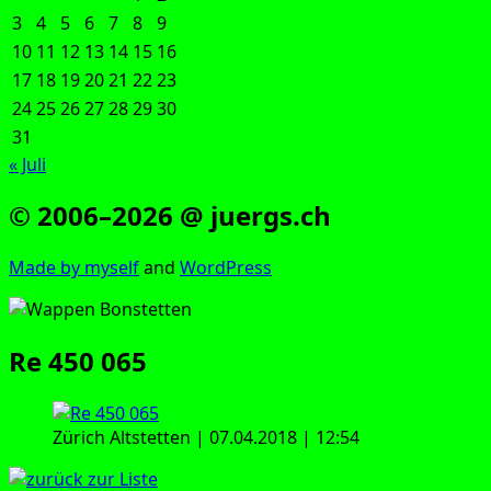
3
4
5
6
7
8
9
10
11
12
13
14
15
16
17
18
19
20
21
22
23
24
25
26
27
28
29
30
31
« Juli
© 2006–2026 @ juergs.ch
Made by mys­elf
and
Word­Press
Re 450 065
Zürich Alt­stet­ten | 07.04.2018 | 12:54