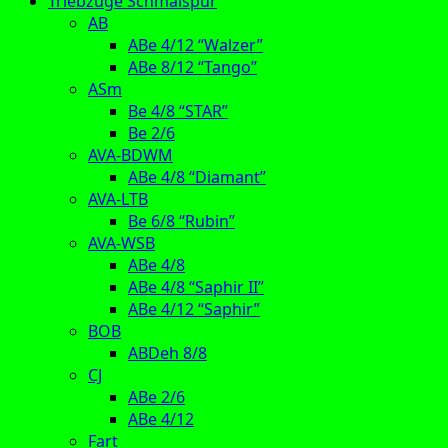
Triebzüge Schmalspur
AB
ABe 4/12 “Walzer”
ABe 8/12 “Tango”
ASm
Be 4/8 “STAR”
Be 2/6
AVA-BDWM
ABe 4/8 “Diamant”
AVA-LTB
Be 6/8 “Rubin”
AVA-WSB
ABe 4/8
ABe 4/8 “Saphir II”
ABe 4/12 “Saphir”
BOB
ABDeh 8/8
CJ
ABe 2/6
ABe 4/12
Fart