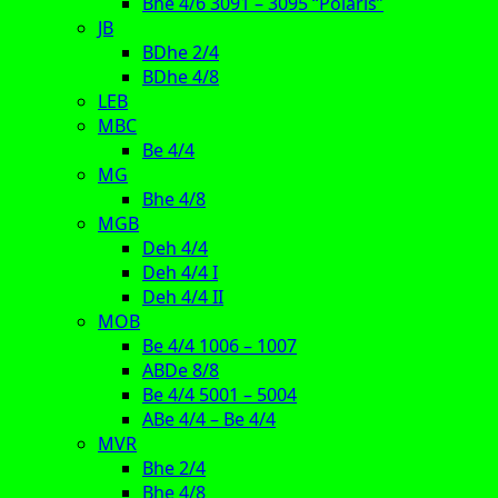
Bhe 4/6 3091 – 3095 “Polaris”
JB
BDhe 2/4
BDhe 4/8
LEB
MBC
Be 4/4
MG
Bhe 4/8
MGB
Deh 4/4
Deh 4/4 I
Deh 4/4 II
MOB
Be 4/4 1006 – 1007
ABDe 8/8
Be 4/4 5001 – 5004
ABe 4/4 – Be 4/4
MVR
Bhe 2/4
Bhe 4/8