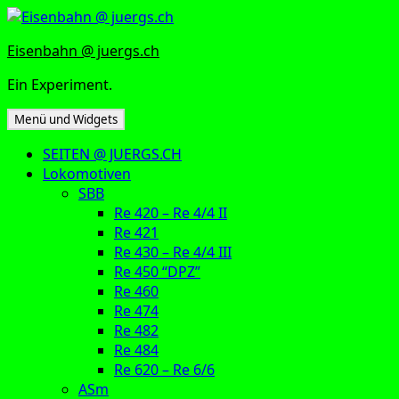
Zum
Inhalt
Eisenbahn @ juergs.ch
springen
Ein Experiment.
Menü und Widgets
SEITEN @ JUERGS.CH
Lokomotiven
SBB
Re 420 – Re 4/4 II
Re 421
Re 430 – Re 4/4 III
Re 450 “DPZ”
Re 460
Re 474
Re 482
Re 484
Re 620 – Re 6/6
ASm