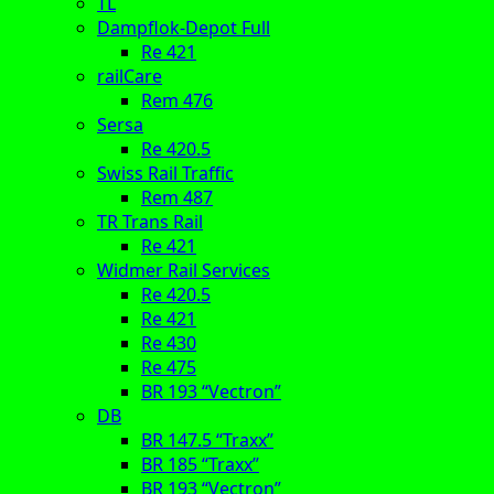
TL
Dampflok-Depot Full
Re 421
railCare
Rem 476
Sersa
Re 420.5
Swiss Rail Traffic
Rem 487
TR Trans Rail
Re 421
Widmer Rail Services
Re 420.5
Re 421
Re 430
Re 475
BR 193 “Vectron”
DB
BR 147.5 “Traxx”
BR 185 “Traxx”
BR 193 “Vectron”