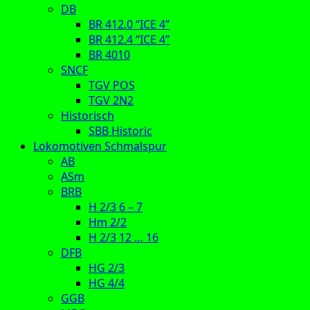
DB
BR 412.0 “ICE 4”
BR 412.4 “ICE 4”
BR 4010
SNCF
TGV POS
TGV 2N2
Historisch
SBB Historic
Lokomotiven Schmalspur
AB
ASm
BRB
H 2/3 6 – 7
Hm 2/2
H 2/3 12 … 16
DFB
HG 2/3
HG 4/4
GGB