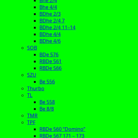
Bhe 2/4
Bhe 4/4
BDhe 2/3
BDhe 2/4 7
BDhe 2/4 11–14
BDhe 4/4
BDhe 4/6
SOB
BDe 576
RBDe 561
RBDe 566
SZU
Be 556
Thurbo
TL
Be 558
Be 8/8
TMR
TPF
RBDe 560 “Domino”
RBDe 567 171 – 173