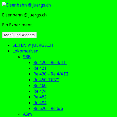
Zum
Inhalt
Eisenbahn @ juergs.ch
springen
Ein Experiment.
Menü und Widgets
SEITEN @ JUERGS.CH
Lokomotiven
SBB
Re 420 – Re 4/4 II
Re 421
Re 430 – Re 4/4 III
Re 450 “DPZ”
Re 460
Re 474
Re 482
Re 484
Re 620 – Re 6/6
ASm