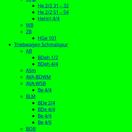
He 2/2 31 – 32
He 2/2 51 – 54
He(m) 4/4
WB
ZB
HGe 101
Triebwagen Schmalspur
AB
BDeh 1/2
BDeh 4/4
ASm
AVA-BDWM
AVA-WSB
Be 4/4
BLM
BDe 2/4
BDe 4/4
Be 4/4
Be 4/6
BOB