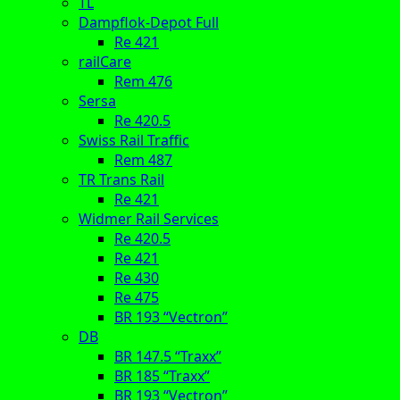
TL
Dampflok-Depot Full
Re 421
railCare
Rem 476
Sersa
Re 420.5
Swiss Rail Traffic
Rem 487
TR Trans Rail
Re 421
Widmer Rail Services
Re 420.5
Re 421
Re 430
Re 475
BR 193 “Vectron”
DB
BR 147.5 “Traxx”
BR 185 “Traxx”
BR 193 “Vectron”