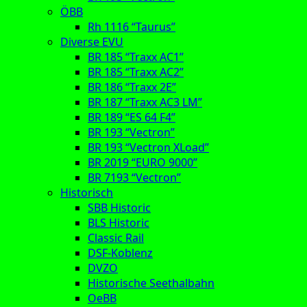
ÖBB
Rh 1116 “Taurus”
Diverse EVU
BR 185 “Traxx AC1”
BR 185 “Traxx AC2”
BR 186 “Traxx 2E”
BR 187 “Traxx AC3 LM”
BR 189 “ES 64 F4”
BR 193 “Vectron”
BR 193 “Vectron XLoad”
BR 2019 “EURO 9000”
BR 7193 “Vectron”
Historisch
SBB Historic
BLS Historic
Classic Rail
DSF-Koblenz
DVZO
Historische Seethalbahn
OeBB