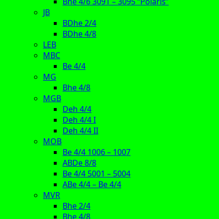
Bhe 4/6 3091 – 3095 “Polaris”
JB
BDhe 2/4
BDhe 4/8
LEB
MBC
Be 4/4
MG
Bhe 4/8
MGB
Deh 4/4
Deh 4/4 I
Deh 4/4 II
MOB
Be 4/4 1006 – 1007
ABDe 8/8
Be 4/4 5001 – 5004
ABe 4/4 – Be 4/4
MVR
Bhe 2/4
Bhe 4/8