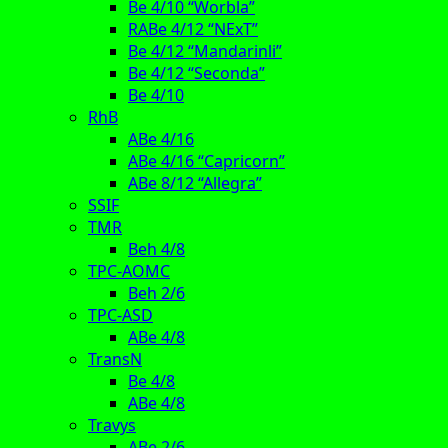
Be 4/10 “Worbla”
RABe 4/12 “NExT”
Be 4/12 “Mandarinli”
Be 4/12 “Seconda”
Be 4/10
RhB
ABe 4/16
ABe 4/16 “Capricorn”
ABe 8/12 “Allegra”
SSIF
TMR
Beh 4/8
TPC-AOMC
Beh 2/6
TPC-ASD
ABe 4/8
TransN
Be 4/8
ABe 4/8
Travys
ABe 2/6