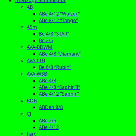
Triebzüge Schmalspur
AB
ABe 4/12 “Walzer”
ABe 8/12 “Tango”
ASm
Be 4/8 “STAR”
Be 2/6
AVA-BDWM
ABe 4/8 “Diamant”
AVA-LTB
Be 6/8 “Rubin”
AVA-WSB
ABe 4/8
ABe 4/8 “Saphir II”
ABe 4/12 “Saphir”
BOB
ABDeh 8/8
CJ
ABe 2/6
ABe 4/12
Fart