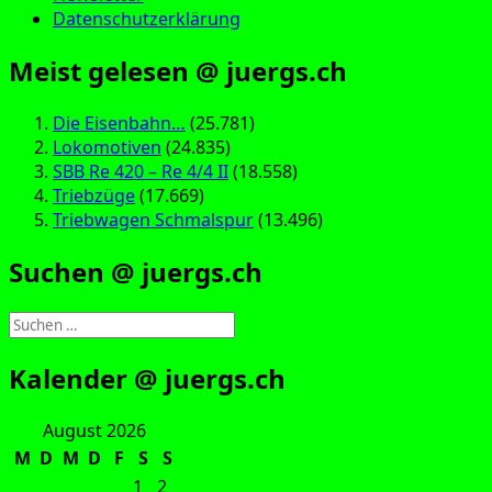
Datenschutzerklärung
Meist gelesen @ juergs.ch
Die Eisenbahn…
(25.781)
Lokomotiven
(24.835)
SBB Re 420 – Re 4/4 II
(18.558)
Triebzüge
(17.669)
Triebwagen Schmalspur
(13.496)
Suchen @ juergs.ch
Suchen
nach:
Kalender @ juergs.ch
August 2026
M
D
M
D
F
S
S
1
2