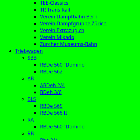
TEE-Classics
TR Trans Rail
Verein Dampfbahn Bern
Verein Dampfgruppe Zürich
Verein Extrazug.ch
Verein Mikado
Zürcher Museums-Bahn
Triebwagen
SBB
RBDe 560 “Domino”
RBDe 562
AB
ABDeh 2/4
BDeh 3/6
BLS
RBDe 565
RBDe 566 II
RA
RBDe 560 “Domino”
RB