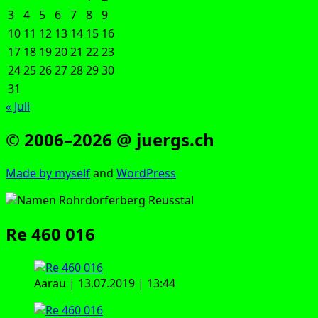
3
4
5
6
7
8
9
10
11
12
13
14
15
16
17
18
19
20
21
22
23
24
25
26
27
28
29
30
31
« Juli
© 2006–2026 @ juergs.ch
Made by mys­elf
and
Word­Press
Re 460 016
Aar­au | 13.07.2019 | 13:44