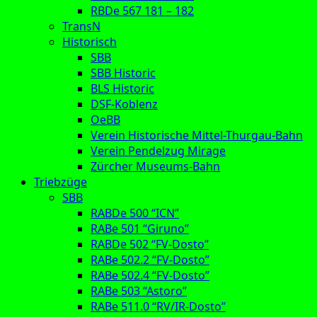
RBDe 567 181 – 182
TransN
Historisch
SBB
SBB Historic
BLS Historic
DSF-Koblenz
OeBB
Verein Historische Mittel-Thurgau-Bahn
Verein Pendelzug Mirage
Zürcher Museums-Bahn
Triebzüge
SBB
RABDe 500 “ICN”
RABe 501 “Giruno”
RABDe 502 “FV-Dosto”
RABe 502.2 “FV-Dosto”
RABe 502.4 “FV-Dosto”
RABe 503 “Astoro”
RABe 511.0 “RV/IR-Dosto”