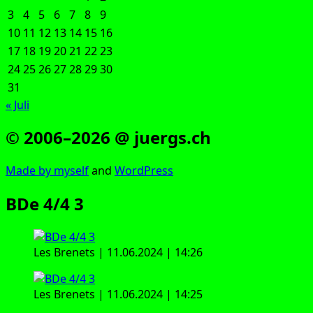
3
4
5
6
7
8
9
10
11
12
13
14
15
16
17
18
19
20
21
22
23
24
25
26
27
28
29
30
31
« Juli
© 2006–2026 @ juergs.ch
Made by mys­elf
and
Word­Press
BDe 4/4 3
Les Bre­nets | 11.06.2024 | 14:26
Les Bre­nets | 11.06.2024 | 14:25