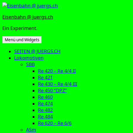
Zum
Inhalt
Eisenbahn @ juergs.ch
springen
Ein Experiment.
Menü und Widgets
SEITEN @ JUERGS.CH
Lokomotiven
SBB
Re 420 – Re 4/4 II
Re 421
Re 430 – Re 4/4 III
Re 450 “DPZ”
Re 460
Re 474
Re 482
Re 484
Re 620 – Re 6/6
ASm