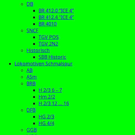
DB
BR 412.0 “ICE 4”
BR 412.4 “ICE 4”
BR 4010
SNCF
TGV POS
TGV 2N2
Historisch
SBB Historic
Lokomotiven Schmalspur
AB
ASm
BRB
H 2/3 6 – 7
Hm 2/2
H 2/3 12 … 16
DFB
HG 2/3
HG 4/4
GGB