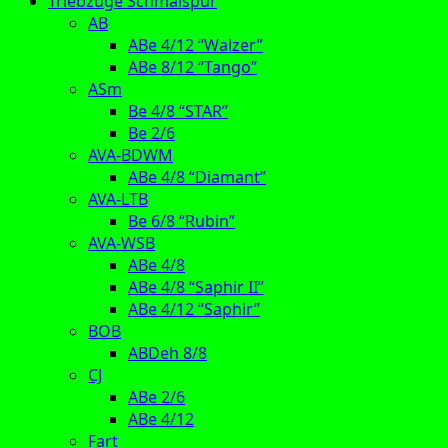
Triebzüge Schmalspur
AB
ABe 4/12 “Walzer”
ABe 8/12 “Tango”
ASm
Be 4/8 “STAR”
Be 2/6
AVA-BDWM
ABe 4/8 “Diamant”
AVA-LTB
Be 6/8 “Rubin”
AVA-WSB
ABe 4/8
ABe 4/8 “Saphir II”
ABe 4/12 “Saphir”
BOB
ABDeh 8/8
CJ
ABe 2/6
ABe 4/12
Fart