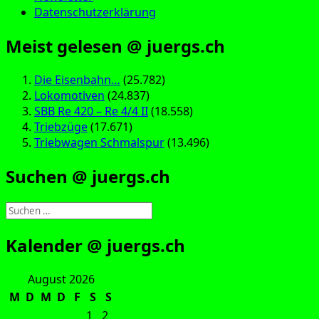
Datenschutzerklärung
Meist gelesen @ juergs.ch
Die Eisenbahn…
(25.782)
Lokomotiven
(24.837)
SBB Re 420 – Re 4/4 II
(18.558)
Triebzüge
(17.671)
Triebwagen Schmalspur
(13.496)
Suchen @ juergs.ch
Suchen
nach:
Kalender @ juergs.ch
August 2026
M
D
M
D
F
S
S
1
2