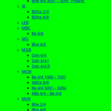
Bhe 4/6 3091 – 3095 “Polaris”
JB
BDhe 2/4
BDhe 4/8
LEB
MBC
Be 4/4
MG
Bhe 4/8
MGB
Deh 4/4
Deh 4/4 I
Deh 4/4 II
MOB
Be 4/4 1006 – 1007
ABDe 8/8
Be 4/4 5001 – 5004
ABe 4/4 – Be 4/4
MVR
Bhe 2/4
Bhe 4/8