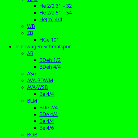
He 2/2 31 – 32
He 2/2 51 – 54
He(m) 4/4
WB
ZB
HGe 101
Triebwagen Schmalspur
AB
BDeh 1/2
BDeh 4/4
ASm
AVA-BDWM
AVA-WSB
Be 4/4
BLM
BDe 2/4
BDe 4/4
Be 4/4
Be 4/6
BOB