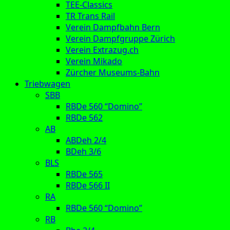
TEE-Classics
TR Trans Rail
Verein Dampfbahn Bern
Verein Dampfgruppe Zürich
Verein Extrazug.ch
Verein Mikado
Zürcher Museums-Bahn
Triebwagen
SBB
RBDe 560 “Domino”
RBDe 562
AB
ABDeh 2/4
BDeh 3/6
BLS
RBDe 565
RBDe 566 II
RA
RBDe 560 “Domino”
RB