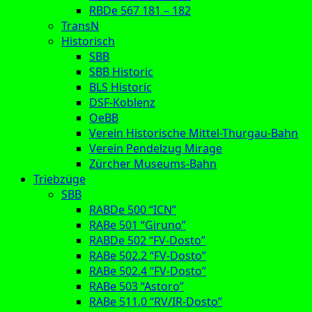
RBDe 567 181 – 182
TransN
Historisch
SBB
SBB Historic
BLS Historic
DSF-Koblenz
OeBB
Verein Historische Mittel-Thurgau-Bahn
Verein Pendelzug Mirage
Zürcher Museums-Bahn
Triebzüge
SBB
RABDe 500 “ICN”
RABe 501 “Giruno”
RABDe 502 “FV-Dosto”
RABe 502.2 “FV-Dosto”
RABe 502.4 “FV-Dosto”
RABe 503 “Astoro”
RABe 511.0 “RV/IR-Dosto”