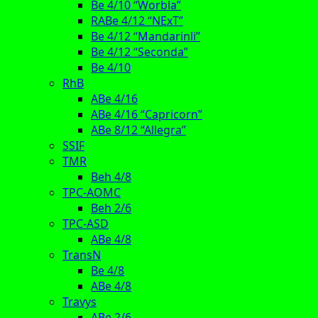
Be 4/10 “Worbla”
RABe 4/12 “NExT”
Be 4/12 “Mandarinli”
Be 4/12 “Seconda”
Be 4/10
RhB
ABe 4/16
ABe 4/16 “Capricorn”
ABe 8/12 “Allegra”
SSIF
TMR
Beh 4/8
TPC-AOMC
Beh 2/6
TPC-ASD
ABe 4/8
TransN
Be 4/8
ABe 4/8
Travys
ABe 2/6