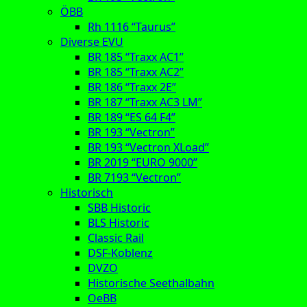
ÖBB
Rh 1116 “Taurus”
Diverse EVU
BR 185 “Traxx AC1”
BR 185 “Traxx AC2”
BR 186 “Traxx 2E”
BR 187 “Traxx AC3 LM”
BR 189 “ES 64 F4”
BR 193 “Vectron”
BR 193 “Vectron XLoad”
BR 2019 “EURO 9000”
BR 7193 “Vectron”
Historisch
SBB Historic
BLS Historic
Classic Rail
DSF-Koblenz
DVZO
Historische Seethalbahn
OeBB