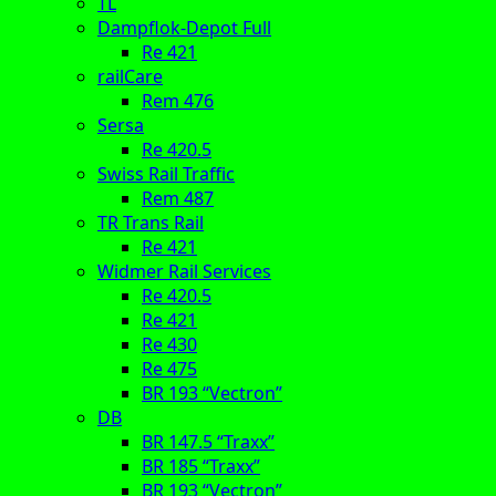
TL
Dampflok-Depot Full
Re 421
railCare
Rem 476
Sersa
Re 420.5
Swiss Rail Traffic
Rem 487
TR Trans Rail
Re 421
Widmer Rail Services
Re 420.5
Re 421
Re 430
Re 475
BR 193 “Vectron”
DB
BR 147.5 “Traxx”
BR 185 “Traxx”
BR 193 “Vectron”