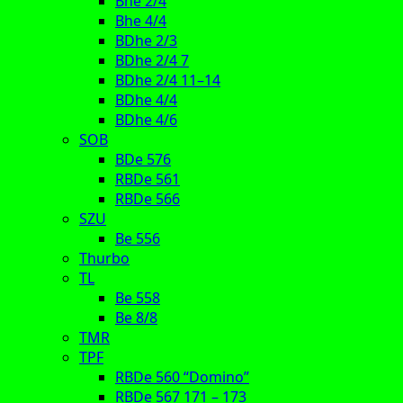
Bhe 2/4
Bhe 4/4
BDhe 2/3
BDhe 2/4 7
BDhe 2/4 11–14
BDhe 4/4
BDhe 4/6
SOB
BDe 576
RBDe 561
RBDe 566
SZU
Be 556
Thurbo
TL
Be 558
Be 8/8
TMR
TPF
RBDe 560 “Domino”
RBDe 567 171 – 173