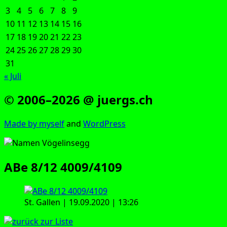
3
4
5
6
7
8
9
10
11
12
13
14
15
16
17
18
19
20
21
22
23
24
25
26
27
28
29
30
31
« Juli
© 2006–2026 @ juergs.ch
Made by mys­elf
and
Word­Press
ABe 8/12 4009/4109
St. Gal­len | 19.09.2020 | 13:26