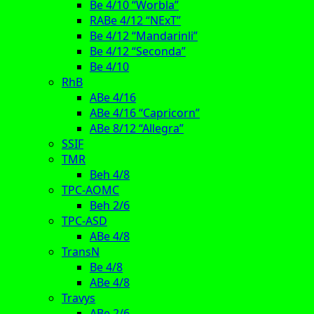
Be 4/10 “Worbla”
RABe 4/12 “NExT”
Be 4/12 “Mandarinli”
Be 4/12 “Seconda”
Be 4/10
RhB
ABe 4/16
ABe 4/16 “Capricorn”
ABe 8/12 “Allegra”
SSIF
TMR
Beh 4/8
TPC-AOMC
Beh 2/6
TPC-ASD
ABe 4/8
TransN
Be 4/8
ABe 4/8
Travys
ABe 2/6