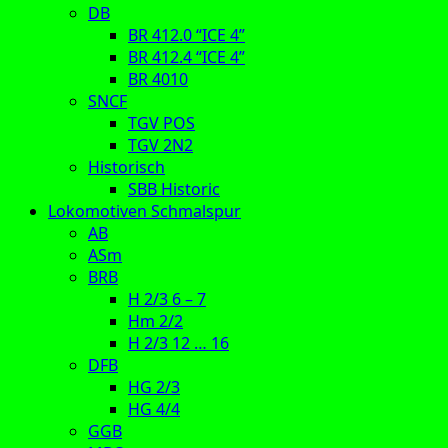
DB
BR 412.0 “ICE 4”
BR 412.4 “ICE 4”
BR 4010
SNCF
TGV POS
TGV 2N2
Historisch
SBB Historic
Lokomotiven Schmalspur
AB
ASm
BRB
H 2/3 6 – 7
Hm 2/2
H 2/3 12 … 16
DFB
HG 2/3
HG 4/4
GGB