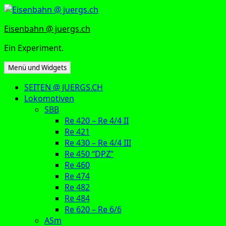
Zum
Inhalt
Eisenbahn @ juergs.ch
springen
Ein Experiment.
Menü und Widgets
SEITEN @ JUERGS.CH
Lokomotiven
SBB
Re 420 – Re 4/4 II
Re 421
Re 430 – Re 4/4 III
Re 450 “DPZ”
Re 460
Re 474
Re 482
Re 484
Re 620 – Re 6/6
ASm