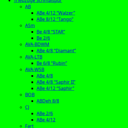
Triebzüge Schmalspur
AB
ABe 4/12 “Walzer”
ABe 8/12 “Tango”
ASm
Be 4/8 “STAR”
Be 2/6
AVA-BDWM
ABe 4/8 “Diamant”
AVA-LTB
Be 6/8 “Rubin”
AVA-WSB
ABe 4/8
ABe 4/8 “Saphir II”
ABe 4/12 “Saphir”
BOB
ABDeh 8/8
CJ
ABe 2/6
ABe 4/12
Fart