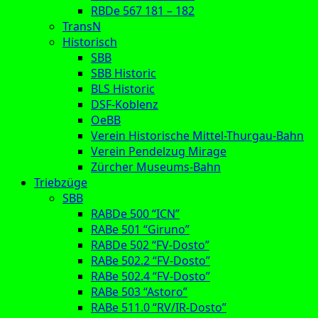
RBDe 567 181 – 182
TransN
Historisch
SBB
SBB Historic
BLS Historic
DSF-Koblenz
OeBB
Verein Historische Mittel-Thurgau-Bahn
Verein Pendelzug Mirage
Zürcher Museums-Bahn
Triebzüge
SBB
RABDe 500 “ICN”
RABe 501 “Giruno”
RABDe 502 “FV-Dosto”
RABe 502.2 “FV-Dosto”
RABe 502.4 “FV-Dosto”
RABe 503 “Astoro”
RABe 511.0 “RV/IR-Dosto”