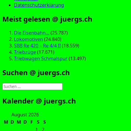
Datenschutzerklärung
Meist gelesen @ juergs.ch
Die Eisenbahn…
(25.787)
Lokomotiven
(24.840)
SBB Re 420 – Re 4/4 II
(18.559)
Triebzüge
(17.671)
Triebwagen Schmalspur
(13.497)
Suchen @ juergs.ch
Suchen
nach:
Kalender @ juergs.ch
August 2026
M
D
M
D
F
S
S
1
2