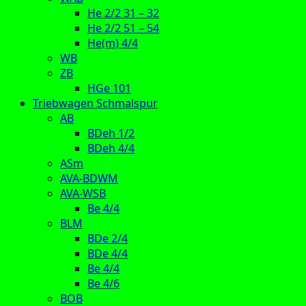
He 2/2 31 – 32
He 2/2 51 – 54
He(m) 4/4
WB
ZB
HGe 101
Triebwagen Schmalspur
AB
BDeh 1/2
BDeh 4/4
ASm
AVA-BDWM
AVA-WSB
Be 4/4
BLM
BDe 2/4
BDe 4/4
Be 4/4
Be 4/6
BOB