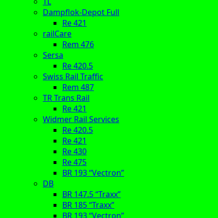
TL
Dampflok-Depot Full
Re 421
railCare
Rem 476
Sersa
Re 420.5
Swiss Rail Traffic
Rem 487
TR Trans Rail
Re 421
Widmer Rail Services
Re 420.5
Re 421
Re 430
Re 475
BR 193 “Vectron”
DB
BR 147.5 “Traxx”
BR 185 “Traxx”
BR 193 “Vectron”