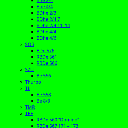
Bhe 2/4
Bhe 4/4
BDhe 2/3
BDhe 2/4 7
BDhe 2/4 11–14
BDhe 4/4
BDhe 4/6
SOB
BDe 576
RBDe 561
RBDe 566
SZU
Be 556
Thurbo
TL
Be 558
Be 8/8
TMR
TPF
RBDe 560 “Domino”
RBDe 567 171 – 173