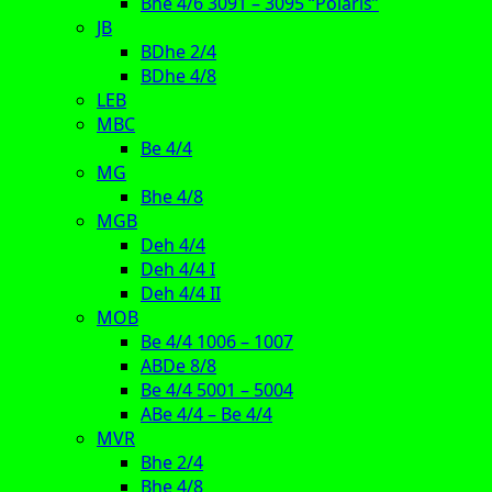
Bhe 4/6 3091 – 3095 “Polaris”
JB
BDhe 2/4
BDhe 4/8
LEB
MBC
Be 4/4
MG
Bhe 4/8
MGB
Deh 4/4
Deh 4/4 I
Deh 4/4 II
MOB
Be 4/4 1006 – 1007
ABDe 8/8
Be 4/4 5001 – 5004
ABe 4/4 – Be 4/4
MVR
Bhe 2/4
Bhe 4/8