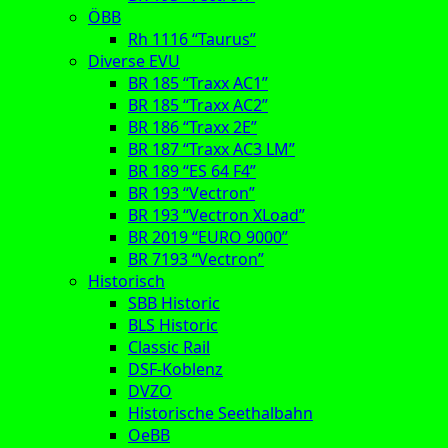
ÖBB
Rh 1116 “Taurus”
Diverse EVU
BR 185 “Traxx AC1”
BR 185 “Traxx AC2”
BR 186 “Traxx 2E”
BR 187 “Traxx AC3 LM”
BR 189 “ES 64 F4”
BR 193 “Vectron”
BR 193 “Vectron XLoad”
BR 2019 “EURO 9000”
BR 7193 “Vectron”
Historisch
SBB Historic
BLS Historic
Classic Rail
DSF-Koblenz
DVZO
Historische Seethalbahn
OeBB