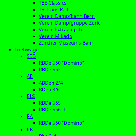
TEE-Classics
TR Trans Rail
Verein Dampfbahn Bern
Verein Dampfgruppe Zürich
Verein Extrazug.ch
Verein Mikado
Zürcher Museums-Bahn
Triebwagen
SBB
RBDe 560 “Domino”
RBDe 562
AB
ABDeh 2/4
BDeh 3/6
BLS
RBDe 565
RBDe 566 II
RA
RBDe 560 “Domino”
RB