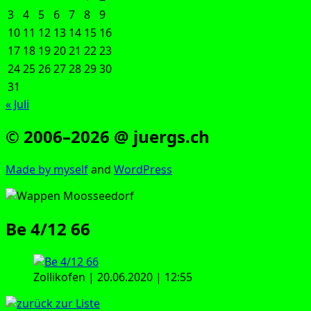
3
4
5
6
7
8
9
10
11
12
13
14
15
16
17
18
19
20
21
22
23
24
25
26
27
28
29
30
31
« Juli
© 2006–2026 @ juergs.ch
Made by mys­elf
and
Word­Press
Be 4/12 66
Zol­li­kofen | 20.06.2020 | 12:55