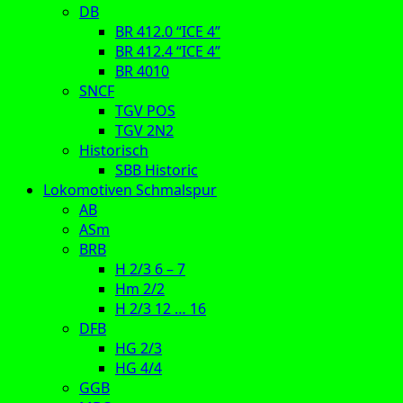
DB
BR 412.0 “ICE 4”
BR 412.4 “ICE 4”
BR 4010
SNCF
TGV POS
TGV 2N2
Historisch
SBB Historic
Lokomotiven Schmalspur
AB
ASm
BRB
H 2/3 6 – 7
Hm 2/2
H 2/3 12 … 16
DFB
HG 2/3
HG 4/4
GGB