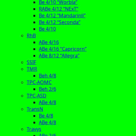
Be 4/10 “Worbla”
RABe 4/12 “NExT”
Be 4/12 “Mandarinli”
Be 4/12 “Seconda”
Be 4/10
RhB
ABe 4/16
ABe 4/16 “Capricorn”
ABe 8/12 “Allegra”
SSIF
TMR
Beh 4/8
TPC-AOMC
Beh 2/6
TPC-ASD
ABe 4/8
TransN
Be 4/8
ABe 4/8
Travys
ABe 2/6