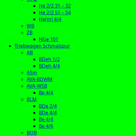
He 2/2 31 – 32
He 2/2 51 – 54
He(m) 4/4
WB
ZB
HGe 101
Triebwagen Schmalspur
AB
BDeh 1/2
BDeh 4/4
ASm
AVA-BDWM
AVA-WSB
Be 4/4
BLM
BDe 2/4
BDe 4/4
Be 4/4
Be 4/6
BOB