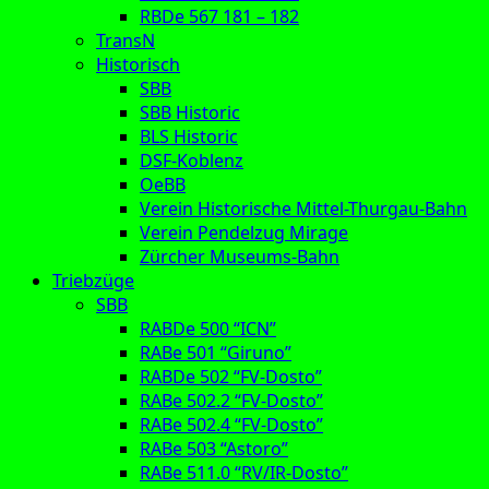
RBDe 567 181 – 182
TransN
Historisch
SBB
SBB Historic
BLS Historic
DSF-Koblenz
OeBB
Verein Historische Mittel-Thurgau-Bahn
Verein Pendelzug Mirage
Zürcher Museums-Bahn
Triebzüge
SBB
RABDe 500 “ICN”
RABe 501 “Giruno”
RABDe 502 “FV-Dosto”
RABe 502.2 “FV-Dosto”
RABe 502.4 “FV-Dosto”
RABe 503 “Astoro”
RABe 511.0 “RV/IR-Dosto”