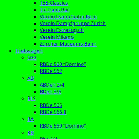
TEE-Classics
TR Trans Rail
Verein Dampfbahn Bern
Verein Dampfgruppe Zürich
Verein Extrazug.ch
Verein Mikado
Zürcher Museums-Bahn
Triebwagen
SBB
RBDe 560 “Domino”
RBDe 562
AB
ABDeh 2/4
BDeh 3/6
BLS
RBDe 565
RBDe 566 II
RA
RBDe 560 “Domino”
RB