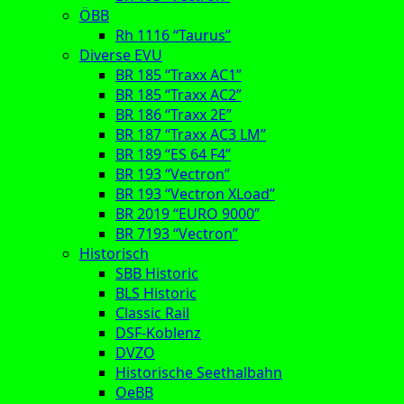
ÖBB
Rh 1116 “Taurus”
Diverse EVU
BR 185 “Traxx AC1”
BR 185 “Traxx AC2”
BR 186 “Traxx 2E”
BR 187 “Traxx AC3 LM”
BR 189 “ES 64 F4”
BR 193 “Vectron”
BR 193 “Vectron XLoad”
BR 2019 “EURO 9000”
BR 7193 “Vectron”
Historisch
SBB Historic
BLS Historic
Classic Rail
DSF-Koblenz
DVZO
Historische Seethalbahn
OeBB