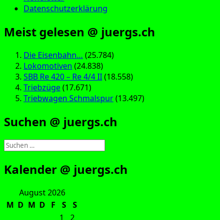
Datenschutzerklärung
Meist gelesen @ juergs.ch
Die Eisenbahn…
(25.784)
Lokomotiven
(24.838)
SBB Re 420 – Re 4/4 II
(18.558)
Triebzüge
(17.671)
Triebwagen Schmalspur
(13.497)
Suchen @ juergs.ch
Suchen
nach:
Kalender @ juergs.ch
August 2026
M
D
M
D
F
S
S
1
2