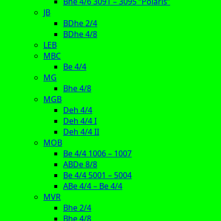
Bhe 4/6 3091 – 3095 “Polaris”
JB
BDhe 2/4
BDhe 4/8
LEB
MBC
Be 4/4
MG
Bhe 4/8
MGB
Deh 4/4
Deh 4/4 I
Deh 4/4 II
MOB
Be 4/4 1006 – 1007
ABDe 8/8
Be 4/4 5001 – 5004
ABe 4/4 – Be 4/4
MVR
Bhe 2/4
Bhe 4/8