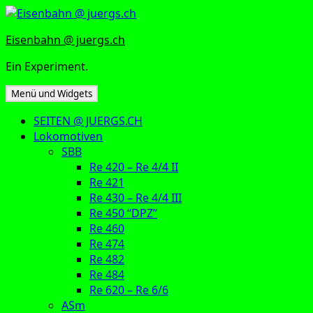
Zum
Inhalt
Eisenbahn @ juergs.ch
springen
Ein Experiment.
Menü und Widgets
SEITEN @ JUERGS.CH
Lokomotiven
SBB
Re 420 – Re 4/4 II
Re 421
Re 430 – Re 4/4 III
Re 450 “DPZ”
Re 460
Re 474
Re 482
Re 484
Re 620 – Re 6/6
ASm