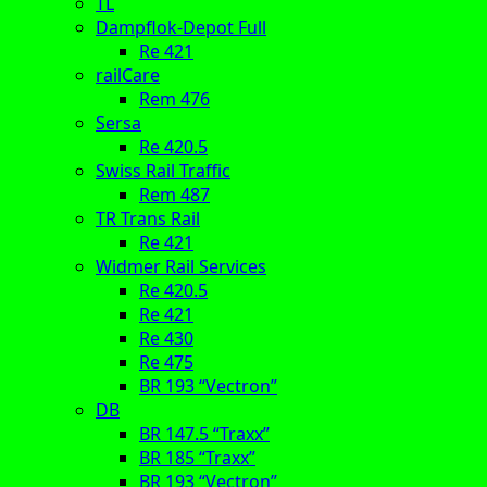
TL
Dampflok-Depot Full
Re 421
railCare
Rem 476
Sersa
Re 420.5
Swiss Rail Traffic
Rem 487
TR Trans Rail
Re 421
Widmer Rail Services
Re 420.5
Re 421
Re 430
Re 475
BR 193 “Vectron”
DB
BR 147.5 “Traxx”
BR 185 “Traxx”
BR 193 “Vectron”