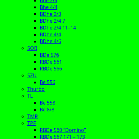
Bhe 2/4
Bhe 4/4
BDhe 2/3
BDhe 2/4 7
BDhe 2/4 11–14
BDhe 4/4
BDhe 4/6
SOB
BDe 576
RBDe 561
RBDe 566
SZU
Be 556
Thurbo
TL
Be 558
Be 8/8
TMR
TPF
RBDe 560 “Domino”
RBDe 567 171 – 173