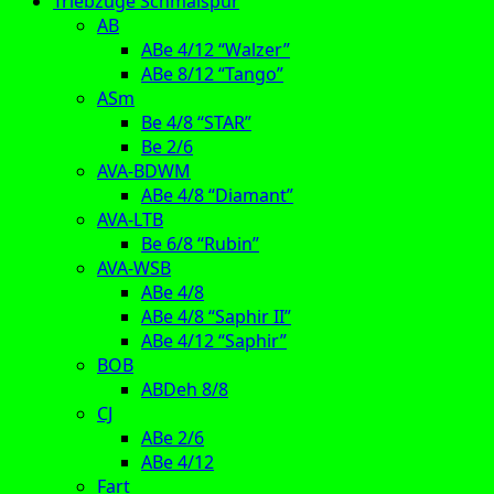
Triebzüge Schmalspur
AB
ABe 4/12 “Walzer”
ABe 8/12 “Tango”
ASm
Be 4/8 “STAR”
Be 2/6
AVA-BDWM
ABe 4/8 “Diamant”
AVA-LTB
Be 6/8 “Rubin”
AVA-WSB
ABe 4/8
ABe 4/8 “Saphir II”
ABe 4/12 “Saphir”
BOB
ABDeh 8/8
CJ
ABe 2/6
ABe 4/12
Fart