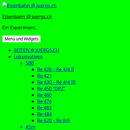
Zum
Inhalt
Eisenbahn @ juergs.ch
springen
Ein Experiment.
Menü und Widgets
SEITEN @ JUERGS.CH
Lokomotiven
SBB
Re 420 – Re 4/4 II
Re 421
Re 430 – Re 4/4 III
Re 450 “DPZ”
Re 460
Re 474
Re 482
Re 484
Re 620 – Re 6/6
ASm