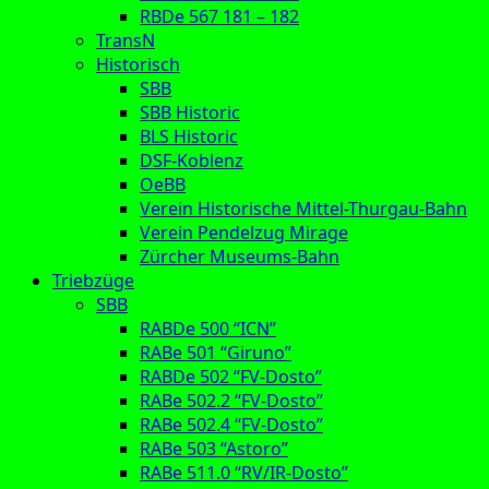
RBDe 567 181 – 182
TransN
Historisch
SBB
SBB Historic
BLS Historic
DSF-Koblenz
OeBB
Verein Historische Mittel-Thurgau-Bahn
Verein Pendelzug Mirage
Zürcher Museums-Bahn
Triebzüge
SBB
RABDe 500 “ICN”
RABe 501 “Giruno”
RABDe 502 “FV-Dosto”
RABe 502.2 “FV-Dosto”
RABe 502.4 “FV-Dosto”
RABe 503 “Astoro”
RABe 511.0 “RV/IR-Dosto”