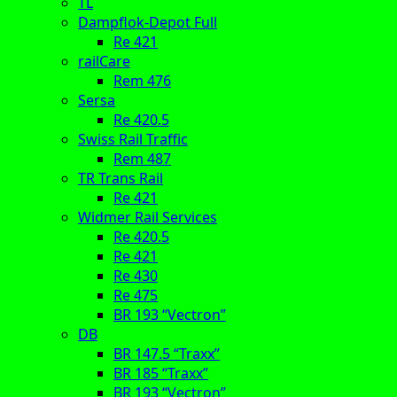
TL
Dampflok-Depot Full
Re 421
railCare
Rem 476
Sersa
Re 420.5
Swiss Rail Traffic
Rem 487
TR Trans Rail
Re 421
Widmer Rail Services
Re 420.5
Re 421
Re 430
Re 475
BR 193 “Vectron”
DB
BR 147.5 “Traxx”
BR 185 “Traxx”
BR 193 “Vectron”