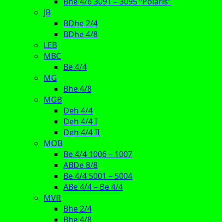
Bhe 4/6 3091 – 3095 “Polaris”
JB
BDhe 2/4
BDhe 4/8
LEB
MBC
Be 4/4
MG
Bhe 4/8
MGB
Deh 4/4
Deh 4/4 I
Deh 4/4 II
MOB
Be 4/4 1006 – 1007
ABDe 8/8
Be 4/4 5001 – 5004
ABe 4/4 – Be 4/4
MVR
Bhe 2/4
Bhe 4/8