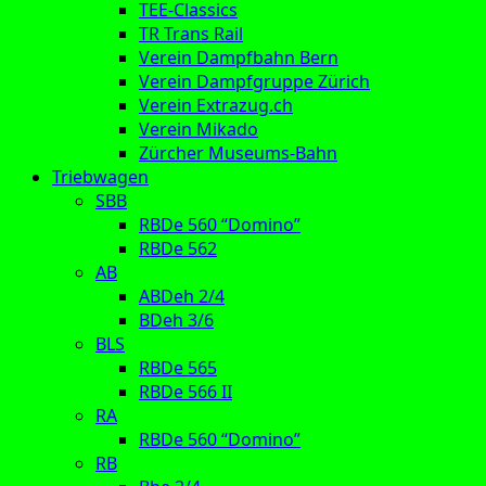
TEE-Classics
TR Trans Rail
Verein Dampfbahn Bern
Verein Dampfgruppe Zürich
Verein Extrazug.ch
Verein Mikado
Zürcher Museums-Bahn
Triebwagen
SBB
RBDe 560 “Domino”
RBDe 562
AB
ABDeh 2/4
BDeh 3/6
BLS
RBDe 565
RBDe 566 II
RA
RBDe 560 “Domino”
RB