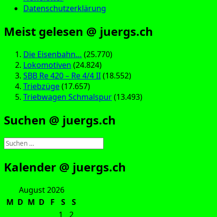
Datenschutzerklärung
Meist gelesen @ juergs.ch
Die Eisenbahn…
(25.770)
Lokomotiven
(24.824)
SBB Re 420 – Re 4/4 II
(18.552)
Triebzüge
(17.657)
Triebwagen Schmalspur
(13.493)
Suchen @ juergs.ch
Suchen
nach:
Kalender @ juergs.ch
August 2026
M
D
M
D
F
S
S
1
2