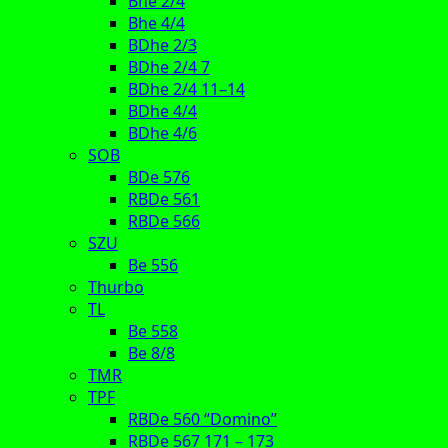
Bhe 2/4
Bhe 4/4
BDhe 2/3
BDhe 2/4 7
BDhe 2/4 11–14
BDhe 4/4
BDhe 4/6
SOB
BDe 576
RBDe 561
RBDe 566
SZU
Be 556
Thurbo
TL
Be 558
Be 8/8
TMR
TPF
RBDe 560 “Domino”
RBDe 567 171 – 173