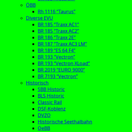
ÖBB
Rh 1116 “Taurus”
Diverse EVU
BR 185 “Traxx AC1”
BR 185 “Traxx AC2”
BR 186 “Traxx 2E”
BR 187 “Traxx AC3 LM”
BR 189 “ES 64 F4”
BR 193 “Vectron”
BR 193 “Vectron XLoad”
BR 2019 “EURO 9000”
BR 7193 “Vectron”
Historisch
SBB Historic
BLS Historic
Classic Rail
DSF-Koblenz
DVZO
Historische Seethalbahn
OeBB