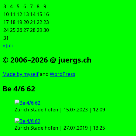
3
4
5
6
7
8
9
10
11
12
13
14
15
16
17
18
19
20
21
22
23
24
25
26
27
28
29
30
31
« Juli
© 2006–2026 @ juergs.ch
Made by mys­elf
and
Word­Press
Be 4/6 62
Zürich Sta­del­ho­fen | 15.07.2023 | 12:09
Zürich Sta­del­ho­fen | 27.07.2019 | 13:25