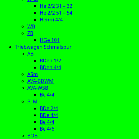
He 2/2 31 – 32
He 2/2 51 – 54
He(m) 4/4
WB
ZB
HGe 101
Triebwagen Schmalspur
AB
BDeh 1/2
BDeh 4/4
ASm
AVA-BDWM
AVA-WSB
Be 4/4
BLM
BDe 2/4
BDe 4/4
Be 4/4
Be 4/6
BOB