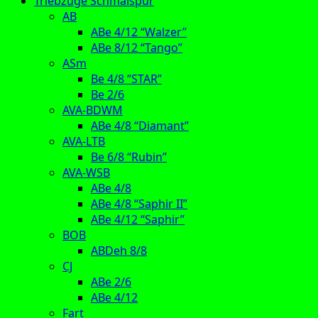
Triebzüge Schmalspur
AB
ABe 4/12 “Walzer”
ABe 8/12 “Tango”
ASm
Be 4/8 “STAR”
Be 2/6
AVA-BDWM
ABe 4/8 “Diamant”
AVA-LTB
Be 6/8 “Rubin”
AVA-WSB
ABe 4/8
ABe 4/8 “Saphir II”
ABe 4/12 “Saphir”
BOB
ABDeh 8/8
CJ
ABe 2/6
ABe 4/12
Fart