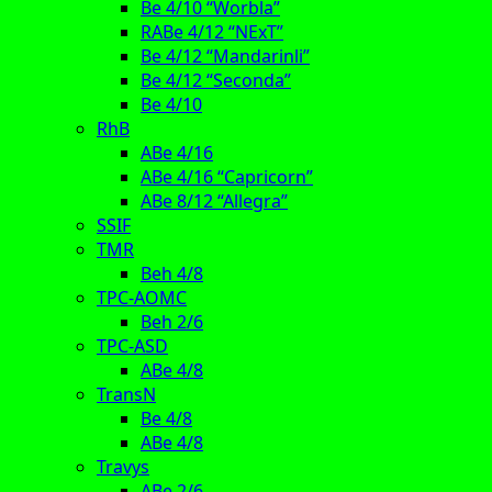
Be 4/10 “Worbla”
RABe 4/12 “NExT”
Be 4/12 “Mandarinli”
Be 4/12 “Seconda”
Be 4/10
RhB
ABe 4/16
ABe 4/16 “Capricorn”
ABe 8/12 “Allegra”
SSIF
TMR
Beh 4/8
TPC-AOMC
Beh 2/6
TPC-ASD
ABe 4/8
TransN
Be 4/8
ABe 4/8
Travys
ABe 2/6