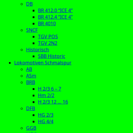
DB
BR 412.0 “ICE 4”
BR 412.4 “ICE 4”
BR 4010
SNCF
TGV POS
TGV 2N2
Historisch
SBB Historic
Lokomotiven Schmalspur
AB
ASm
BRB
H 2/3 6 – 7
Hm 2/2
H 2/3 12 … 16
DFB
HG 2/3
HG 4/4
GGB