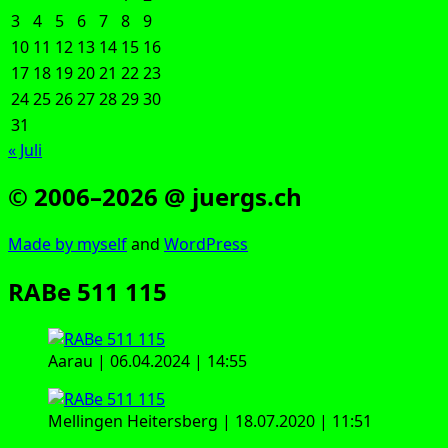
3
4
5
6
7
8
9
10
11
12
13
14
15
16
17
18
19
20
21
22
23
24
25
26
27
28
29
30
31
« Juli
© 2006–2026 @ juergs.ch
Made by mys­elf
and
Word­Press
RABe 511 115
Aar­au | 06.04.2024 | 14:55
Mel­lin­gen Hei­ters­berg | 18.07.2020 | 11:51