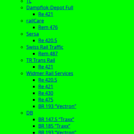
TL
Dampflok-Depot Full
Re 421
railCare
Rem 476
Sersa
Re 420.5
Swiss Rail Traffic
Rem 487
TR Trans Rail
Re 421
Widmer Rail Services
Re 420.5
Re 421
Re 430
Re 475
BR 193 “Vectron”
DB
BR 147.5 “Traxx”
BR 185 “Traxx”
BR 193 “Vectron”