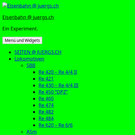
Zum
Inhalt
Eisenbahn @ juergs.ch
springen
Ein Experiment.
Menü und Widgets
SEITEN @ JUERGS.CH
Lokomotiven
SBB
Re 420 – Re 4/4 II
Re 421
Re 430 – Re 4/4 III
Re 450 “DPZ”
Re 460
Re 474
Re 482
Re 484
Re 620 – Re 6/6
ASm