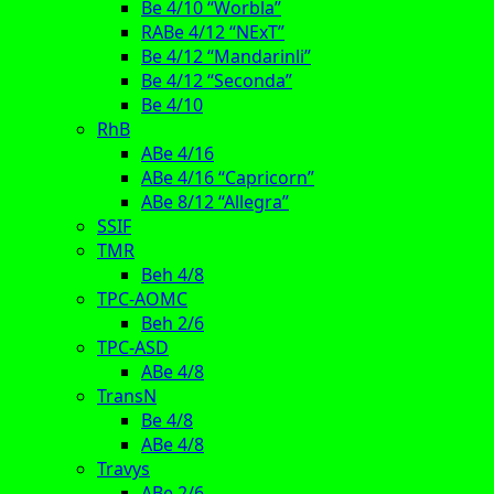
Be 4/10 “Worbla”
RABe 4/12 “NExT”
Be 4/12 “Mandarinli”
Be 4/12 “Seconda”
Be 4/10
RhB
ABe 4/16
ABe 4/16 “Capricorn”
ABe 8/12 “Allegra”
SSIF
TMR
Beh 4/8
TPC-AOMC
Beh 2/6
TPC-ASD
ABe 4/8
TransN
Be 4/8
ABe 4/8
Travys
ABe 2/6