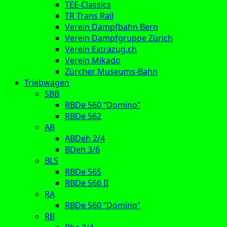
TEE-Classics
TR Trans Rail
Verein Dampfbahn Bern
Verein Dampfgruppe Zürich
Verein Extrazug.ch
Verein Mikado
Zürcher Museums-Bahn
Triebwagen
SBB
RBDe 560 “Domino”
RBDe 562
AB
ABDeh 2/4
BDeh 3/6
BLS
RBDe 565
RBDe 566 II
RA
RBDe 560 “Domino”
RB