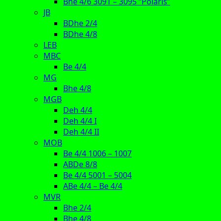
Bhe 4/6 3091 – 3095 “Polaris”
JB
BDhe 2/4
BDhe 4/8
LEB
MBC
Be 4/4
MG
Bhe 4/8
MGB
Deh 4/4
Deh 4/4 I
Deh 4/4 II
MOB
Be 4/4 1006 – 1007
ABDe 8/8
Be 4/4 5001 – 5004
ABe 4/4 – Be 4/4
MVR
Bhe 2/4
Bhe 4/8