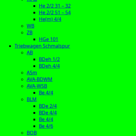
He 2/2 31 – 32
He 2/2 51 – 54
He(m) 4/4
WB
ZB
HGe 101
Triebwagen Schmalspur
AB
BDeh 1/2
BDeh 4/4
ASm
AVA-BDWM
AVA-WSB
Be 4/4
BLM
BDe 2/4
BDe 4/4
Be 4/4
Be 4/6
BOB