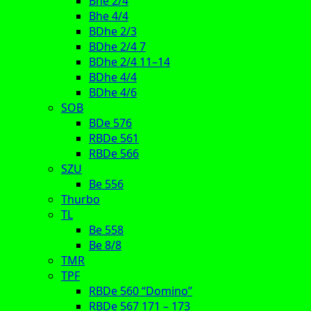
Bhe 2/4
Bhe 4/4
BDhe 2/3
BDhe 2/4 7
BDhe 2/4 11–14
BDhe 4/4
BDhe 4/6
SOB
BDe 576
RBDe 561
RBDe 566
SZU
Be 556
Thurbo
TL
Be 558
Be 8/8
TMR
TPF
RBDe 560 “Domino”
RBDe 567 171 – 173