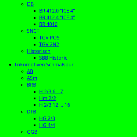
DB
BR 412.0 “ICE 4”
BR 412.4 “ICE 4”
BR 4010
SNCF
TGV POS
TGV 2N2
Historisch
SBB Historic
Lokomotiven Schmalspur
AB
ASm
BRB
H 2/3 6 – 7
Hm 2/2
H 2/3 12 … 16
DFB
HG 2/3
HG 4/4
GGB