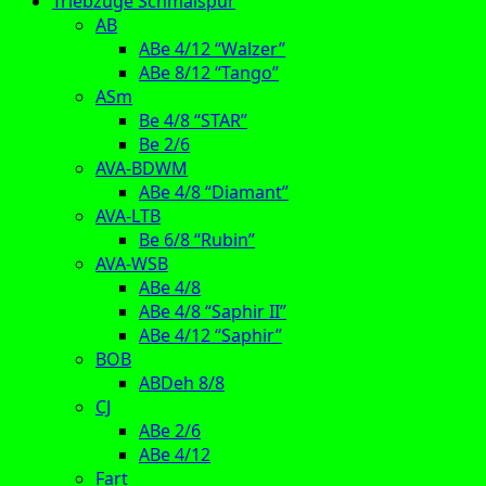
Triebzüge Schmalspur
AB
ABe 4/12 “Walzer”
ABe 8/12 “Tango”
ASm
Be 4/8 “STAR”
Be 2/6
AVA-BDWM
ABe 4/8 “Diamant”
AVA-LTB
Be 6/8 “Rubin”
AVA-WSB
ABe 4/8
ABe 4/8 “Saphir II”
ABe 4/12 “Saphir”
BOB
ABDeh 8/8
CJ
ABe 2/6
ABe 4/12
Fart