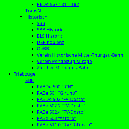
RBDe 567 181 – 182
TransN
Historisch
SBB
SBB Historic
BLS Historic
DSF-Koblenz
OeBB
Verein Historische Mittel-Thurgau-Bahn
Verein Pendelzug Mirage
Zürcher Museums-Bahn
Triebzüge
SBB
RABDe 500 “ICN”
RABe 501 “Giruno”
RABDe 502 “FV-Dosto”
RABe 502.2 “FV-Dosto”
RABe 502.4 “FV-Dosto”
RABe 503 “Astoro”
RABe 511.0 “RV/IR-Dosto”