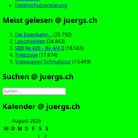
Datenschutzerklärung
Meist gelesen @ juergs.ch
Die Eisenbahn…
(25.792)
Lokomotiven
(24.843)
SBB Re 420 – Re 4/4 II
(18.563)
Triebzüge
(17.674)
Triebwagen Schmalspur
(13.499)
Suchen @ juergs.ch
Suchen
nach:
Kalender @ juergs.ch
August 2026
M
D
M
D
F
S
S
1
2