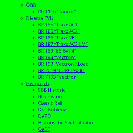
ÖBB
Rh 1116 “Taurus”
Diverse EVU
BR 185 “Traxx AC1”
BR 185 “Traxx AC2”
BR 186 “Traxx 2E”
BR 187 “Traxx AC3 LM”
BR 189 “ES 64 F4”
BR 193 “Vectron”
BR 193 “Vectron XLoad”
BR 2019 “EURO 9000”
BR 7193 “Vectron”
Historisch
SBB Historic
BLS Historic
Classic Rail
DSF-Koblenz
DVZO
Historische Seethalbahn
OeBB