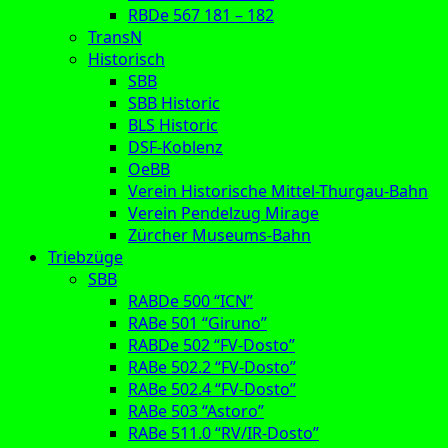
RBDe 567 181 – 182
TransN
Historisch
SBB
SBB Historic
BLS Historic
DSF-Koblenz
OeBB
Verein Historische Mittel-Thurgau-Bahn
Verein Pendelzug Mirage
Zürcher Museums-Bahn
Triebzüge
SBB
RABDe 500 “ICN”
RABe 501 “Giruno”
RABDe 502 “FV-Dosto”
RABe 502.2 “FV-Dosto”
RABe 502.4 “FV-Dosto”
RABe 503 “Astoro”
RABe 511.0 “RV/IR-Dosto”