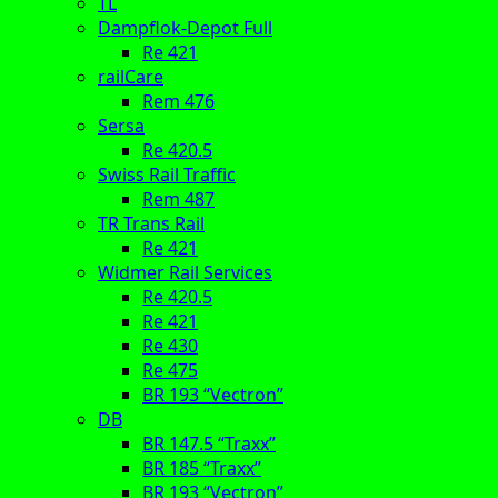
TL
Dampflok-Depot Full
Re 421
railCare
Rem 476
Sersa
Re 420.5
Swiss Rail Traffic
Rem 487
TR Trans Rail
Re 421
Widmer Rail Services
Re 420.5
Re 421
Re 430
Re 475
BR 193 “Vectron”
DB
BR 147.5 “Traxx”
BR 185 “Traxx”
BR 193 “Vectron”