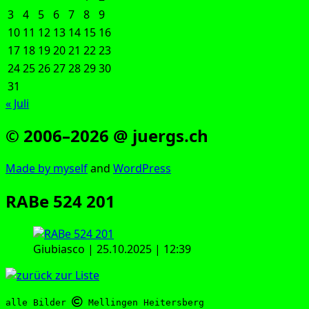
3
4
5
6
7
8
9
10
11
12
13
14
15
16
17
18
19
20
21
22
23
24
25
26
27
28
29
30
31
« Juli
© 2006–2026 @ juergs.ch
Made by mys­elf
and
Word­Press
RABe 524 201
Giubi­as­co | 25.10.2025 | 12:39
alle Bilder 
 Mellingen Heitersberg