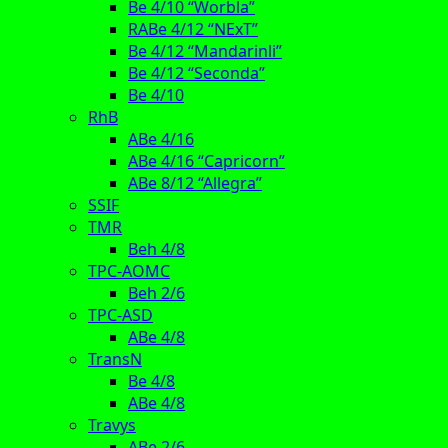
Be 4/10 “Worbla”
RABe 4/12 “NExT”
Be 4/12 “Mandarinli”
Be 4/12 “Seconda”
Be 4/10
RhB
ABe 4/16
ABe 4/16 “Capricorn”
ABe 8/12 “Allegra”
SSIF
TMR
Beh 4/8
TPC-AOMC
Beh 2/6
TPC-ASD
ABe 4/8
TransN
Be 4/8
ABe 4/8
Travys
ABe 2/6