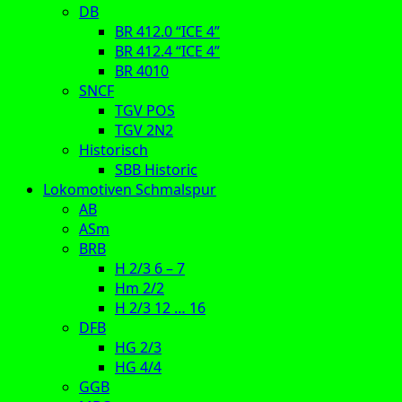
DB
BR 412.0 “ICE 4”
BR 412.4 “ICE 4”
BR 4010
SNCF
TGV POS
TGV 2N2
Historisch
SBB Historic
Lokomotiven Schmalspur
AB
ASm
BRB
H 2/3 6 – 7
Hm 2/2
H 2/3 12 … 16
DFB
HG 2/3
HG 4/4
GGB