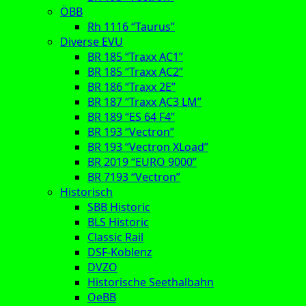
ÖBB
Rh 1116 “Taurus”
Diverse EVU
BR 185 “Traxx AC1”
BR 185 “Traxx AC2”
BR 186 “Traxx 2E”
BR 187 “Traxx AC3 LM”
BR 189 “ES 64 F4”
BR 193 “Vectron”
BR 193 “Vectron XLoad”
BR 2019 “EURO 9000”
BR 7193 “Vectron”
Historisch
SBB Historic
BLS Historic
Classic Rail
DSF-Koblenz
DVZO
Historische Seethalbahn
OeBB