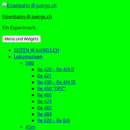
Zum
Inhalt
Eisenbahn @ juergs.ch
springen
Ein Experiment.
Menü und Widgets
SEITEN @ JUERGS.CH
Lokomotiven
SBB
Re 420 – Re 4/4 II
Re 421
Re 430 – Re 4/4 III
Re 450 “DPZ”
Re 460
Re 474
Re 482
Re 484
Re 620 – Re 6/6
ASm