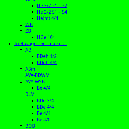
He 2/2 31 – 32
He 2/2 51 – 54
He(m) 4/4
WB
ZB
HGe 101
Triebwagen Schmalspur
AB
BDeh 1/2
BDeh 4/4
ASm
AVA-BDWM
AVA-WSB
Be 4/4
BLM
BDe 2/4
BDe 4/4
Be 4/4
Be 4/6
BOB