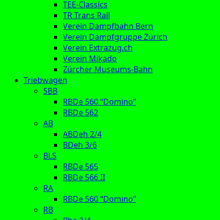
TEE-Classics
TR Trans Rail
Verein Dampfbahn Bern
Verein Dampfgruppe Zürich
Verein Extrazug.ch
Verein Mikado
Zürcher Museums-Bahn
Triebwagen
SBB
RBDe 560 “Domino”
RBDe 562
AB
ABDeh 2/4
BDeh 3/6
BLS
RBDe 565
RBDe 566 II
RA
RBDe 560 “Domino”
RB