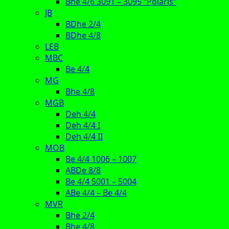
Bhe 4/6 3091 – 3095 “Polaris”
JB
BDhe 2/4
BDhe 4/8
LEB
MBC
Be 4/4
MG
Bhe 4/8
MGB
Deh 4/4
Deh 4/4 I
Deh 4/4 II
MOB
Be 4/4 1006 – 1007
ABDe 8/8
Be 4/4 5001 – 5004
ABe 4/4 – Be 4/4
MVR
Bhe 2/4
Bhe 4/8