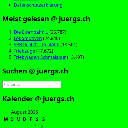
Datenschutzerklärung
Meist gelesen @ juergs.ch
Die Eisenbahn…
(25.787)
Lokomotiven
(24.840)
SBB Re 420 – Re 4/4 II
(18.561)
Triebzüge
(17.672)
Triebwagen Schmalspur
(13.497)
Suchen @ juergs.ch
Suchen
nach:
Kalender @ juergs.ch
August 2026
M
D
M
D
F
S
S
1
2