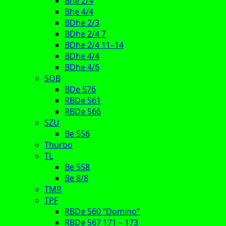
Bhe 2/4
Bhe 4/4
BDhe 2/3
BDhe 2/4 7
BDhe 2/4 11–14
BDhe 4/4
BDhe 4/6
SOB
BDe 576
RBDe 561
RBDe 566
SZU
Be 556
Thurbo
TL
Be 558
Be 8/8
TMR
TPF
RBDe 560 “Domino”
RBDe 567 171 – 173