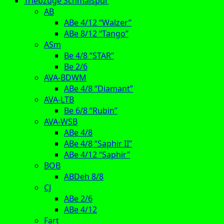
Triebzüge Schmalspur
AB
ABe 4/12 “Walzer”
ABe 8/12 “Tango”
ASm
Be 4/8 “STAR”
Be 2/6
AVA-BDWM
ABe 4/8 “Diamant”
AVA-LTB
Be 6/8 “Rubin”
AVA-WSB
ABe 4/8
ABe 4/8 “Saphir II”
ABe 4/12 “Saphir”
BOB
ABDeh 8/8
CJ
ABe 2/6
ABe 4/12
Fart