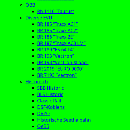
ÖBB
Rh 1116 “Taurus”
Diverse EVU
BR 185 “Traxx AC1”
BR 185 “Traxx AC2”
BR 186 “Traxx 2E”
BR 187 “Traxx AC3 LM”
BR 189 “ES 64 F4”
BR 193 “Vectron”
BR 193 “Vectron XLoad”
BR 2019 “EURO 9000”
BR 7193 “Vectron”
Historisch
SBB Historic
BLS Historic
Classic Rail
DSF-Koblenz
DVZO
Historische Seethalbahn
OeBB