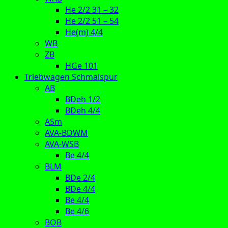
He 2/2 31 – 32
He 2/2 51 – 54
He(m) 4/4
WB
ZB
HGe 101
Triebwagen Schmalspur
AB
BDeh 1/2
BDeh 4/4
ASm
AVA-BDWM
AVA-WSB
Be 4/4
BLM
BDe 2/4
BDe 4/4
Be 4/4
Be 4/6
BOB