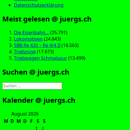
Datenschutzerklärung
Meist gelesen @ juergs.ch
Die Eisenbahn…
(25.791)
Lokomotiven
(24.843)
SBB Re 420 – Re 4/4 II
(18.563)
Triebzüge
(17.673)
Triebwagen Schmalspur
(13.499)
Suchen @ juergs.ch
Suchen
nach:
Kalender @ juergs.ch
August 2026
M
D
M
D
F
S
S
1
2