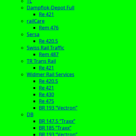
TL
Dampflok-Depot Full
Re 421
railCare
Rem 476
Sersa
Re 420.5
Swiss Rail Traffic
Rem 487
TR Trans Rail
Re 421
Widmer Rail Services
Re 420.5
Re 421
Re 430
Re 475
BR 193 “Vectron”
DB
BR 147.5 “Traxx”
BR 185 “Traxx”
BR 193 “Vectron”