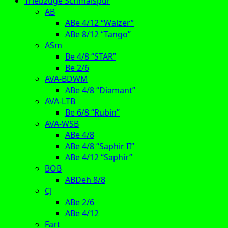
Triebzüge Schmalspur
AB
ABe 4/12 “Walzer”
ABe 8/12 “Tango”
ASm
Be 4/8 “STAR”
Be 2/6
AVA-BDWM
ABe 4/8 “Diamant”
AVA-LTB
Be 6/8 “Rubin”
AVA-WSB
ABe 4/8
ABe 4/8 “Saphir II”
ABe 4/12 “Saphir”
BOB
ABDeh 8/8
CJ
ABe 2/6
ABe 4/12
Fart