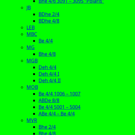
Bhe 4/6 3091 – 3095 “Polaris”
JB
BDhe 2/4
BDhe 4/8
LEB
MBC
Be 4/4
MG
Bhe 4/8
MGB
Deh 4/4
Deh 4/4 I
Deh 4/4 II
MOB
Be 4/4 1006 – 1007
ABDe 8/8
Be 4/4 5001 – 5004
ABe 4/4 – Be 4/4
MVR
Bhe 2/4
Bhe 4/8