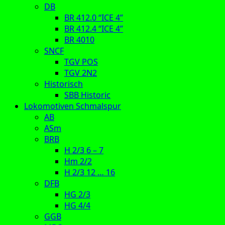
DB
BR 412.0 “ICE 4”
BR 412.4 “ICE 4”
BR 4010
SNCF
TGV POS
TGV 2N2
Historisch
SBB Historic
Lokomotiven Schmalspur
AB
ASm
BRB
H 2/3 6 – 7
Hm 2/2
H 2/3 12 … 16
DFB
HG 2/3
HG 4/4
GGB