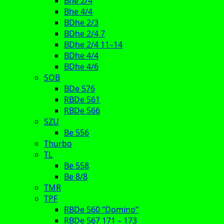
Bhe 2/4
Bhe 4/4
BDhe 2/3
BDhe 2/4 7
BDhe 2/4 11–14
BDhe 4/4
BDhe 4/6
SOB
BDe 576
RBDe 561
RBDe 566
SZU
Be 556
Thurbo
TL
Be 558
Be 8/8
TMR
TPF
RBDe 560 “Domino”
RBDe 567 171 – 173