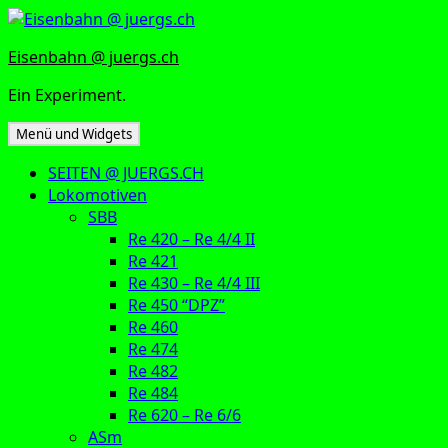
Zum
Inhalt
Eisenbahn @ juergs.ch
springen
Ein Experiment.
Menü und Widgets
SEITEN @ JUERGS.CH
Lokomotiven
SBB
Re 420 – Re 4/4 II
Re 421
Re 430 – Re 4/4 III
Re 450 “DPZ”
Re 460
Re 474
Re 482
Re 484
Re 620 – Re 6/6
ASm