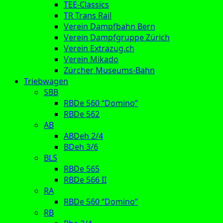
TEE-Classics
TR Trans Rail
Verein Dampfbahn Bern
Verein Dampfgruppe Zürich
Verein Extrazug.ch
Verein Mikado
Zürcher Museums-Bahn
Triebwagen
SBB
RBDe 560 “Domino”
RBDe 562
AB
ABDeh 2/4
BDeh 3/6
BLS
RBDe 565
RBDe 566 II
RA
RBDe 560 “Domino”
RB