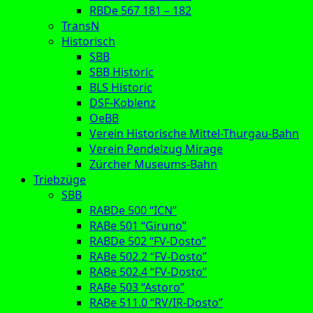
RBDe 567 181 – 182
TransN
Historisch
SBB
SBB Historic
BLS Historic
DSF-Koblenz
OeBB
Verein Historische Mittel-Thurgau-Bahn
Verein Pendelzug Mirage
Zürcher Museums-Bahn
Triebzüge
SBB
RABDe 500 “ICN”
RABe 501 “Giruno”
RABDe 502 “FV-Dosto”
RABe 502.2 “FV-Dosto”
RABe 502.4 “FV-Dosto”
RABe 503 “Astoro”
RABe 511.0 “RV/IR-Dosto”