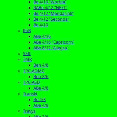
Be 4/10 “Worbla”
RABe 4/12 “NExT”
Be 4/12 “Mandarinli”
Be 4/12 “Seconda”
Be 4/10
RhB
ABe 4/16
ABe 4/16 “Capricorn”
ABe 8/12 “Allegra”
SSIF
TMR
Beh 4/8
TPC-AOMC
Beh 2/6
TPC-ASD
ABe 4/8
TransN
Be 4/8
ABe 4/8
Travys
ABe 2/6