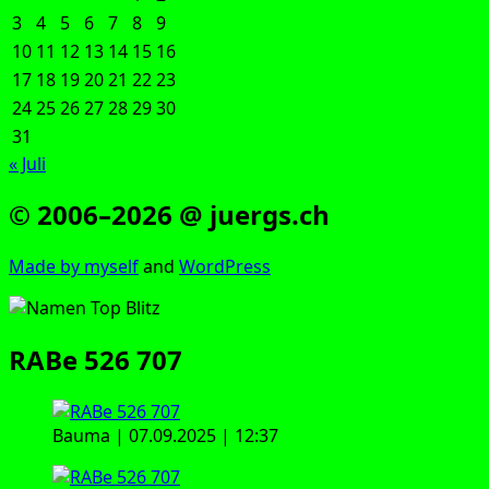
3
4
5
6
7
8
9
10
11
12
13
14
15
16
17
18
19
20
21
22
23
24
25
26
27
28
29
30
31
« Juli
© 2006–2026 @ juergs.ch
Made by mys­elf
and
Word­Press
RABe 526 707
Bau­ma | 07.09.2025 | 12:37