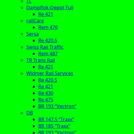
TL
Dampflok-Depot Full
Re 421
railCare
Rem 476
Sersa
Re 420.5
Swiss Rail Traffic
Rem 487
TR Trans Rail
Re 421
Widmer Rail Services
Re 420.5
Re 421
Re 430
Re 475
BR 193 “Vectron”
DB
BR 147.5 “Traxx”
BR 185 “Traxx”
BR 193 “Vectron”