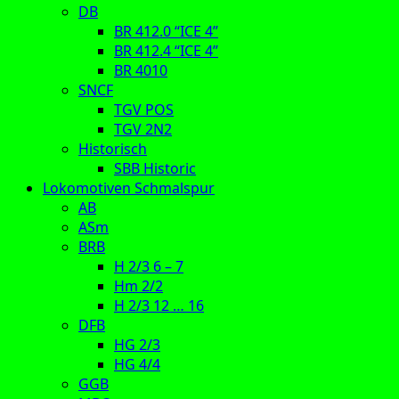
DB
BR 412.0 “ICE 4”
BR 412.4 “ICE 4”
BR 4010
SNCF
TGV POS
TGV 2N2
Historisch
SBB Historic
Lokomotiven Schmalspur
AB
ASm
BRB
H 2/3 6 – 7
Hm 2/2
H 2/3 12 … 16
DFB
HG 2/3
HG 4/4
GGB