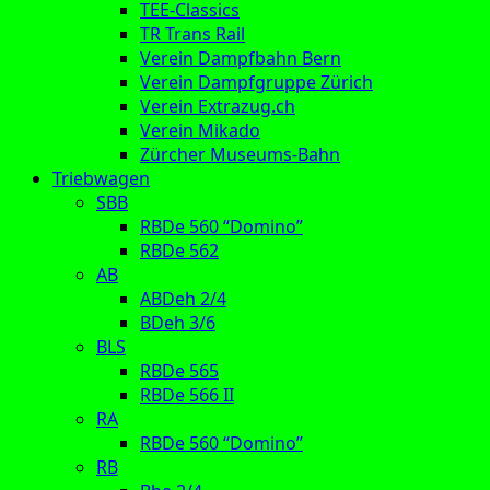
TEE-Classics
TR Trans Rail
Verein Dampfbahn Bern
Verein Dampfgruppe Zürich
Verein Extrazug.ch
Verein Mikado
Zürcher Museums-Bahn
Triebwagen
SBB
RBDe 560 “Domino”
RBDe 562
AB
ABDeh 2/4
BDeh 3/6
BLS
RBDe 565
RBDe 566 II
RA
RBDe 560 “Domino”
RB