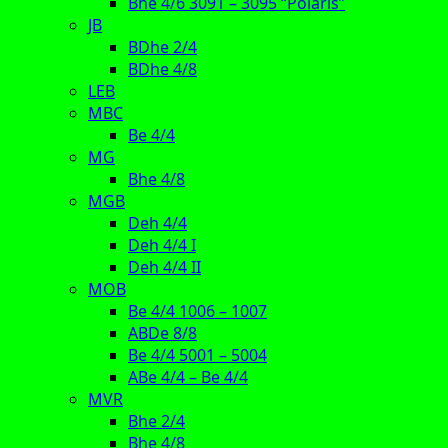
Bhe 4/6 3091 – 3095 “Polaris”
JB
BDhe 2/4
BDhe 4/8
LEB
MBC
Be 4/4
MG
Bhe 4/8
MGB
Deh 4/4
Deh 4/4 I
Deh 4/4 II
MOB
Be 4/4 1006 – 1007
ABDe 8/8
Be 4/4 5001 – 5004
ABe 4/4 – Be 4/4
MVR
Bhe 2/4
Bhe 4/8