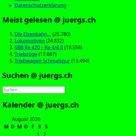
Datenschutzerklärung
Meist gelesen @ juergs.ch
Die Eisenbahn…
(25.780)
Lokomotiven
(24.832)
SBB Re 420 – Re 4/4 II
(18.556)
Triebzüge
(17.667)
Triebwagen Schmalspur
(13.494)
Suchen @ juergs.ch
Suchen
nach:
Kalender @ juergs.ch
August 2026
M
D
M
D
F
S
S
1
2