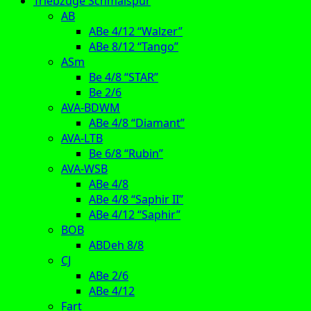
Triebzüge Schmalspur
AB
ABe 4/12 “Walzer”
ABe 8/12 “Tango”
ASm
Be 4/8 “STAR”
Be 2/6
AVA-BDWM
ABe 4/8 “Diamant”
AVA-LTB
Be 6/8 “Rubin”
AVA-WSB
ABe 4/8
ABe 4/8 “Saphir II”
ABe 4/12 “Saphir”
BOB
ABDeh 8/8
CJ
ABe 2/6
ABe 4/12
Fart