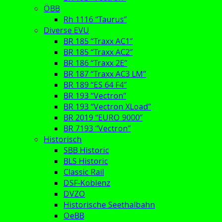
ÖBB
Rh 1116 “Taurus”
Diverse EVU
BR 185 “Traxx AC1”
BR 185 “Traxx AC2”
BR 186 “Traxx 2E”
BR 187 “Traxx AC3 LM”
BR 189 “ES 64 F4”
BR 193 “Vectron”
BR 193 “Vectron XLoad”
BR 2019 “EURO 9000”
BR 7193 “Vectron”
Historisch
SBB Historic
BLS Historic
Classic Rail
DSF-Koblenz
DVZO
Historische Seethalbahn
OeBB