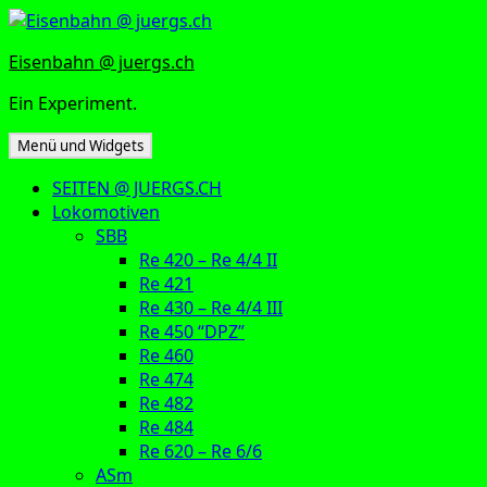
Zum
Inhalt
Eisenbahn @ juergs.ch
springen
Ein Experiment.
Menü und Widgets
SEITEN @ JUERGS.CH
Lokomotiven
SBB
Re 420 – Re 4/4 II
Re 421
Re 430 – Re 4/4 III
Re 450 “DPZ”
Re 460
Re 474
Re 482
Re 484
Re 620 – Re 6/6
ASm