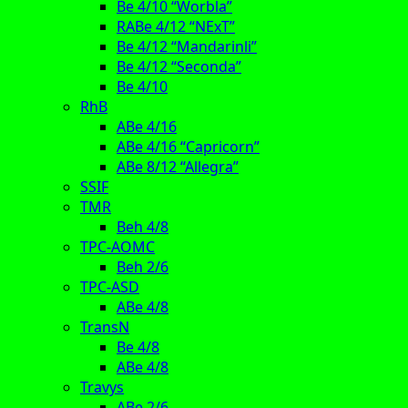
Be 4/10 “Worbla”
RABe 4/12 “NExT”
Be 4/12 “Mandarinli”
Be 4/12 “Seconda”
Be 4/10
RhB
ABe 4/16
ABe 4/16 “Capricorn”
ABe 8/12 “Allegra”
SSIF
TMR
Beh 4/8
TPC-AOMC
Beh 2/6
TPC-ASD
ABe 4/8
TransN
Be 4/8
ABe 4/8
Travys
ABe 2/6