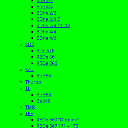
Bhe 2/4
Bhe 4/4
BDhe 2/3
BDhe 2/4 7
BDhe 2/4 11–14
BDhe 4/4
BDhe 4/6
SOB
BDe 576
RBDe 561
RBDe 566
SZU
Be 556
Thurbo
TL
Be 558
Be 8/8
TMR
TPF
RBDe 560 “Domino”
RBDe 567 171 – 173