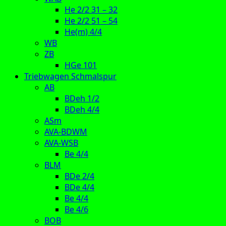
He 2/2 31 – 32
He 2/2 51 – 54
He(m) 4/4
WB
ZB
HGe 101
Triebwagen Schmalspur
AB
BDeh 1/2
BDeh 4/4
ASm
AVA-BDWM
AVA-WSB
Be 4/4
BLM
BDe 2/4
BDe 4/4
Be 4/4
Be 4/6
BOB