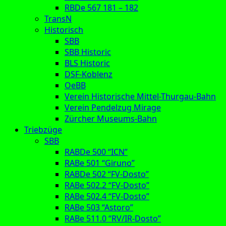
RBDe 567 181 – 182
TransN
Historisch
SBB
SBB Historic
BLS Historic
DSF-Koblenz
OeBB
Verein Historische Mittel-Thurgau-Bahn
Verein Pendelzug Mirage
Zürcher Museums-Bahn
Triebzüge
SBB
RABDe 500 “ICN”
RABe 501 “Giruno”
RABDe 502 “FV-Dosto”
RABe 502.2 “FV-Dosto”
RABe 502.4 “FV-Dosto”
RABe 503 “Astoro”
RABe 511.0 “RV/IR-Dosto”