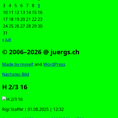
3
4
5
6
7
8
9
10
11
12
13
14
15
16
17
18
19
20
21
22
23
24
25
26
27
28
29
30
31
« Juli
© 2006–2026 @ juergs.ch
Made by mys­elf
and
Word­Press
Nächstes Bild
H 2/3 16
Rigi Staf­fel | 01.08.2025 | 12:32