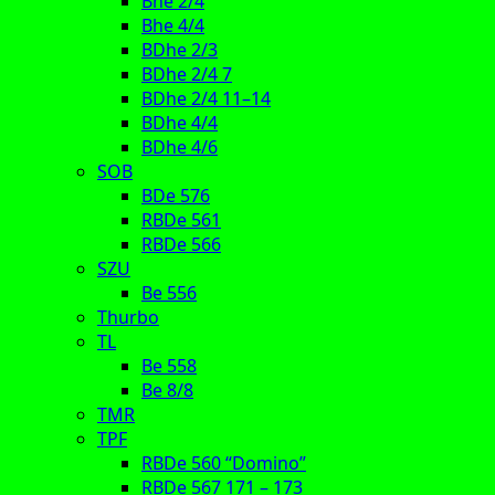
Bhe 2/4
Bhe 4/4
BDhe 2/3
BDhe 2/4 7
BDhe 2/4 11–14
BDhe 4/4
BDhe 4/6
SOB
BDe 576
RBDe 561
RBDe 566
SZU
Be 556
Thurbo
TL
Be 558
Be 8/8
TMR
TPF
RBDe 560 “Domino”
RBDe 567 171 – 173