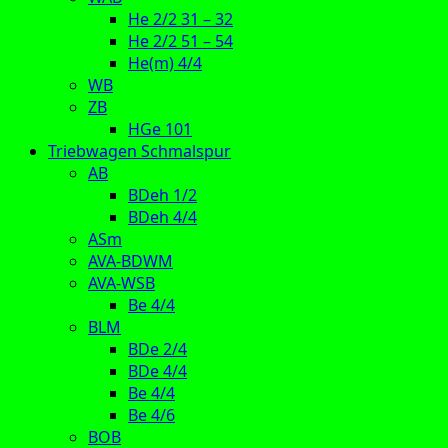
He 2/2 31 – 32
He 2/2 51 – 54
He(m) 4/4
WB
ZB
HGe 101
Triebwagen Schmalspur
AB
BDeh 1/2
BDeh 4/4
ASm
AVA-BDWM
AVA-WSB
Be 4/4
BLM
BDe 2/4
BDe 4/4
Be 4/4
Be 4/6
BOB