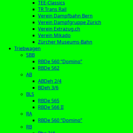
TEE-Classics
TR Trans Rail
Verein Dampfbahn Bern
Verein Dampfgruppe Zürich
Verein Extrazug.ch
Verein Mikado
Zürcher Museums-Bahn
Triebwagen
SBB
RBDe 560 “Domino”
RBDe 562
AB
ABDeh 2/4
BDeh 3/6
BLS
RBDe 565
RBDe 566 II
RA
RBDe 560 “Domino”
RB