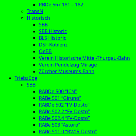
RBDe 567 181 – 182
TransN
Historisch
SBB
SBB Historic
BLS Historic
DSF-Koblenz
OeBB
Verein Historische Mittel-Thurgau-Bahn
Verein Pendelzug Mirage
Zürcher Museums-Bahn
Triebzüge
SBB
RABDe 500 “ICN”
RABe 501 “Giruno”
RABDe 502 “FV-Dosto”
RABe 502.2 “FV-Dosto”
RABe 502.4 “FV-Dosto”
RABe 503 “Astoro”
RABe 511.0 “RV/IR-Dosto”