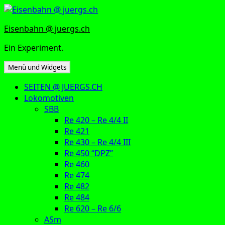
Zum
Inhalt
Eisenbahn @ juergs.ch
springen
Ein Experiment.
Menü und Widgets
SEITEN @ JUERGS.CH
Lokomotiven
SBB
Re 420 – Re 4/4 II
Re 421
Re 430 – Re 4/4 III
Re 450 “DPZ”
Re 460
Re 474
Re 482
Re 484
Re 620 – Re 6/6
ASm