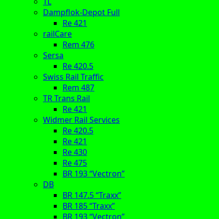
TL
Dampflok-Depot Full
Re 421
railCare
Rem 476
Sersa
Re 420.5
Swiss Rail Traffic
Rem 487
TR Trans Rail
Re 421
Widmer Rail Services
Re 420.5
Re 421
Re 430
Re 475
BR 193 “Vectron”
DB
BR 147.5 “Traxx”
BR 185 “Traxx”
BR 193 “Vectron”