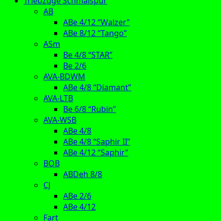
Triebzüge Schmalspur
AB
ABe 4/12 “Walzer”
ABe 8/12 “Tango”
ASm
Be 4/8 “STAR”
Be 2/6
AVA-BDWM
ABe 4/8 “Diamant”
AVA-LTB
Be 6/8 “Rubin”
AVA-WSB
ABe 4/8
ABe 4/8 “Saphir II”
ABe 4/12 “Saphir”
BOB
ABDeh 8/8
CJ
ABe 2/6
ABe 4/12
Fart