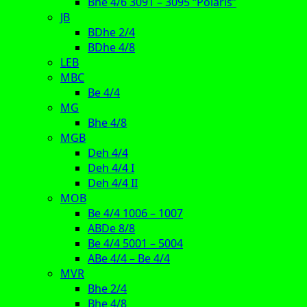
Bhe 4/6 3091 – 3095 “Polaris”
JB
BDhe 2/4
BDhe 4/8
LEB
MBC
Be 4/4
MG
Bhe 4/8
MGB
Deh 4/4
Deh 4/4 I
Deh 4/4 II
MOB
Be 4/4 1006 – 1007
ABDe 8/8
Be 4/4 5001 – 5004
ABe 4/4 – Be 4/4
MVR
Bhe 2/4
Bhe 4/8