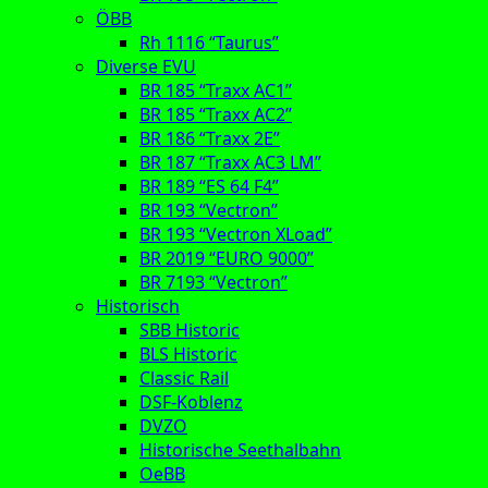
ÖBB
Rh 1116 “Taurus”
Diverse EVU
BR 185 “Traxx AC1”
BR 185 “Traxx AC2”
BR 186 “Traxx 2E”
BR 187 “Traxx AC3 LM”
BR 189 “ES 64 F4”
BR 193 “Vectron”
BR 193 “Vectron XLoad”
BR 2019 “EURO 9000”
BR 7193 “Vectron”
Historisch
SBB Historic
BLS Historic
Classic Rail
DSF-Koblenz
DVZO
Historische Seethalbahn
OeBB