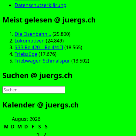
Datenschutzerklärung
Meist gelesen @ juergs.ch
Die Eisenbahn…
(25.800)
Lokomotiven
(24.849)
SBB Re 420 – Re 4/4 II
(18.565)
Triebzüge
(17.676)
Triebwagen Schmalspur
(13.502)
Suchen @ juergs.ch
Suchen
nach:
Kalender @ juergs.ch
August 2026
M
D
M
D
F
S
S
1
2