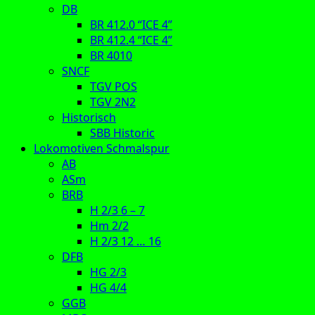
DB
BR 412.0 “ICE 4”
BR 412.4 “ICE 4”
BR 4010
SNCF
TGV POS
TGV 2N2
Historisch
SBB Historic
Lokomotiven Schmalspur
AB
ASm
BRB
H 2/3 6 – 7
Hm 2/2
H 2/3 12 … 16
DFB
HG 2/3
HG 4/4
GGB