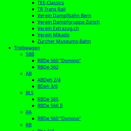
TEE-Classics
TR Trans Rail
Verein Dampfbahn Bern
Verein Dampfgruppe Zürich
Verein Extrazug.ch
Verein Mikado
Zürcher Museums-Bahn
Triebwagen
SBB
RBDe 560 “Domino”
RBDe 562
AB
ABDeh 2/4
BDeh 3/6
BLS
RBDe 565
RBDe 566 II
RA
RBDe 560 “Domino”
RB