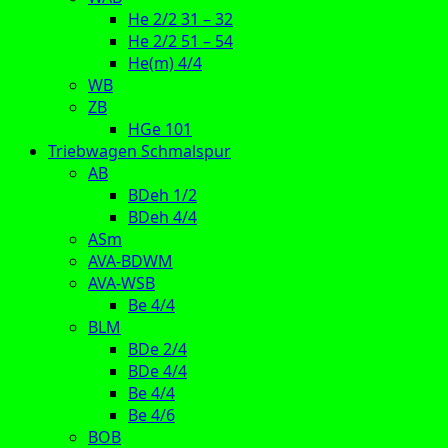
He 2/2 31 – 32
He 2/2 51 – 54
He(m) 4/4
WB
ZB
HGe 101
Triebwagen Schmalspur
AB
BDeh 1/2
BDeh 4/4
ASm
AVA-BDWM
AVA-WSB
Be 4/4
BLM
BDe 2/4
BDe 4/4
Be 4/4
Be 4/6
BOB