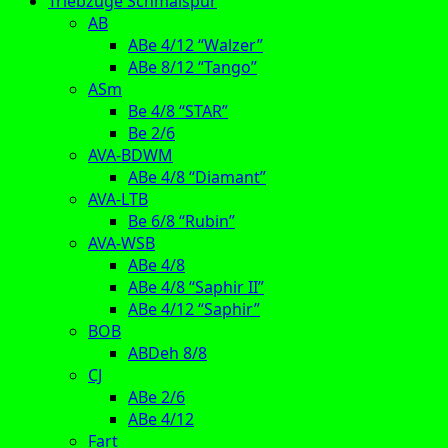
Triebzüge Schmalspur
AB
ABe 4/12 “Walzer”
ABe 8/12 “Tango”
ASm
Be 4/8 “STAR”
Be 2/6
AVA-BDWM
ABe 4/8 “Diamant”
AVA-LTB
Be 6/8 “Rubin”
AVA-WSB
ABe 4/8
ABe 4/8 “Saphir II”
ABe 4/12 “Saphir”
BOB
ABDeh 8/8
CJ
ABe 2/6
ABe 4/12
Fart