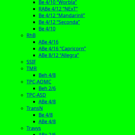
Be 4/10 “Worbla”
RABe 4/12 “NExT”
Be 4/12 “Mandarinli”
Be 4/12 “Seconda”
Be 4/10
RhB
ABe 4/16
ABe 4/16 “Capricorn”
ABe 8/12 “Allegra”
SSIF
TMR
Beh 4/8
TPC-AOMC
Beh 2/6
TPC-ASD
ABe 4/8
TransN
Be 4/8
ABe 4/8
Travys
ABe 2/6