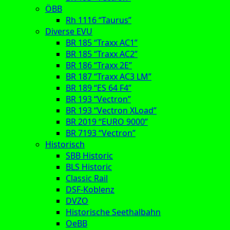
ÖBB
Rh 1116 “Taurus”
Diverse EVU
BR 185 “Traxx AC1”
BR 185 “Traxx AC2”
BR 186 “Traxx 2E”
BR 187 “Traxx AC3 LM”
BR 189 “ES 64 F4”
BR 193 “Vectron”
BR 193 “Vectron XLoad”
BR 2019 “EURO 9000”
BR 7193 “Vectron”
Historisch
SBB Historic
BLS Historic
Classic Rail
DSF-Koblenz
DVZO
Historische Seethalbahn
OeBB