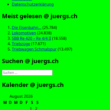
Datenschutzerklärung
Meist gelesen @ juergs.ch
Die Eisenbahn…
(25.784)
Lokomotiven
(24.838)
SBB Re 420 – Re 4/4 II
(18.558)
Triebzüge
(17.671)
Triebwagen Schmalspur
(13.497)
Suchen @ juergs.ch
Suchen
nach:
Kalender @ juergs.ch
August 2026
M
D
M
D
F
S
S
1
2