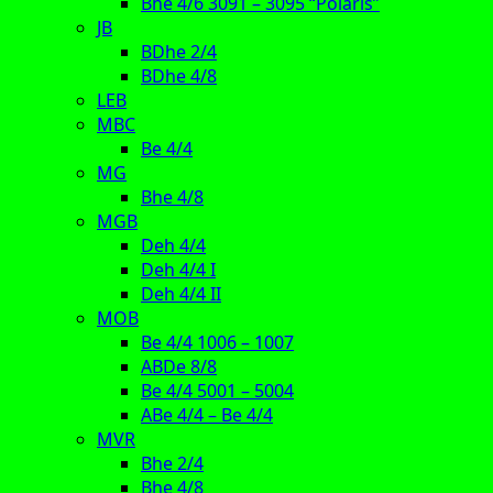
Bhe 4/6 3091 – 3095 “Polaris”
JB
BDhe 2/4
BDhe 4/8
LEB
MBC
Be 4/4
MG
Bhe 4/8
MGB
Deh 4/4
Deh 4/4 I
Deh 4/4 II
MOB
Be 4/4 1006 – 1007
ABDe 8/8
Be 4/4 5001 – 5004
ABe 4/4 – Be 4/4
MVR
Bhe 2/4
Bhe 4/8