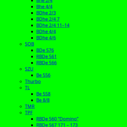
Bhe 2/4
Bhe 4/4
BDhe 2/3
BDhe 2/4 7
BDhe 2/4 11–14
BDhe 4/4
BDhe 4/6
SOB
BDe 576
RBDe 561
RBDe 566
SZU
Be 556
Thurbo
TL
Be 558
Be 8/8
TMR
TPF
RBDe 560 “Domino”
RBDe 567 171 – 173