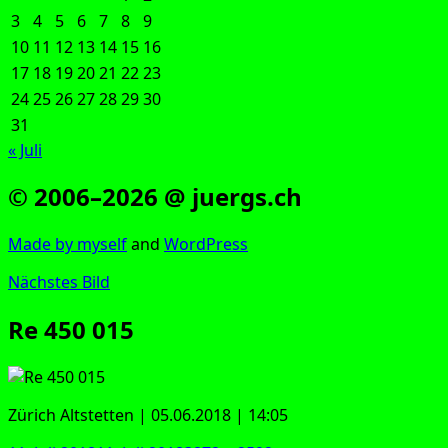
3
4
5
6
7
8
9
10
11
12
13
14
15
16
17
18
19
20
21
22
23
24
25
26
27
28
29
30
31
« Juli
© 2006–2026 @ juergs.ch
Made by mys­elf
and
Word­Press
Nächstes Bild
Re 450 015
Zürich Alt­stet­ten | 05.06.2018 | 14:05