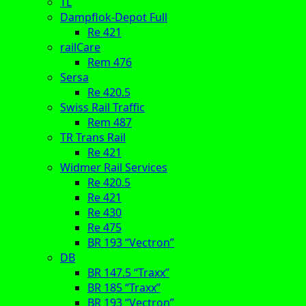
TL
Dampflok-Depot Full
Re 421
railCare
Rem 476
Sersa
Re 420.5
Swiss Rail Traffic
Rem 487
TR Trans Rail
Re 421
Widmer Rail Services
Re 420.5
Re 421
Re 430
Re 475
BR 193 “Vectron”
DB
BR 147.5 “Traxx”
BR 185 “Traxx”
BR 193 “Vectron”