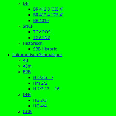
DB
BR 412.0 “ICE 4”
BR 412.4 “ICE 4”
BR 4010
SNCF
TGV POS
TGV 2N2
Historisch
SBB Historic
Lokomotiven Schmalspur
AB
ASm
BRB
H 2/3 6 – 7
Hm 2/2
H 2/3 12 … 16
DFB
HG 2/3
HG 4/4
GGB