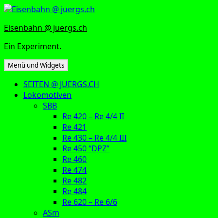
Zum
Inhalt
Eisenbahn @ juergs.ch
springen
Ein Experiment.
Menü und Widgets
SEITEN @ JUERGS.CH
Lokomotiven
SBB
Re 420 – Re 4/4 II
Re 421
Re 430 – Re 4/4 III
Re 450 “DPZ”
Re 460
Re 474
Re 482
Re 484
Re 620 – Re 6/6
ASm