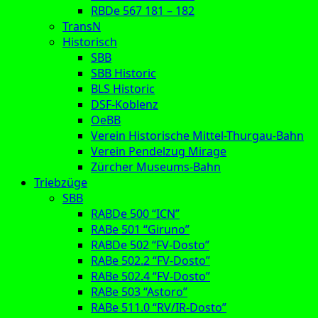
RBDe 567 181 – 182
TransN
Historisch
SBB
SBB Historic
BLS Historic
DSF-Koblenz
OeBB
Verein Historische Mittel-Thurgau-Bahn
Verein Pendelzug Mirage
Zürcher Museums-Bahn
Triebzüge
SBB
RABDe 500 “ICN”
RABe 501 “Giruno”
RABDe 502 “FV-Dosto”
RABe 502.2 “FV-Dosto”
RABe 502.4 “FV-Dosto”
RABe 503 “Astoro”
RABe 511.0 “RV/IR-Dosto”