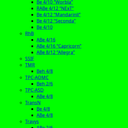
Be 4/10 “Worbla”
RABe 4/12 “NExT”
Be 4/12 “Mandarinli”
Be 4/12 “Seconda”
Be 4/10
RhB
ABe 4/16
ABe 4/16 “Capricorn”
ABe 8/12 “Allegra”
SSIF
TMR
Beh 4/8
TPC-AOMC
Beh 2/6
TPC-ASD
ABe 4/8
TransN
Be 4/8
ABe 4/8
Travys
ABe 2/6