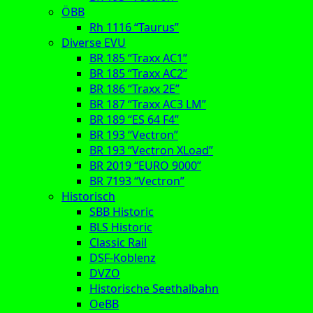
ÖBB
Rh 1116 “Taurus”
Diverse EVU
BR 185 “Traxx AC1”
BR 185 “Traxx AC2”
BR 186 “Traxx 2E”
BR 187 “Traxx AC3 LM”
BR 189 “ES 64 F4”
BR 193 “Vectron”
BR 193 “Vectron XLoad”
BR 2019 “EURO 9000”
BR 7193 “Vectron”
Historisch
SBB Historic
BLS Historic
Classic Rail
DSF-Koblenz
DVZO
Historische Seethalbahn
OeBB