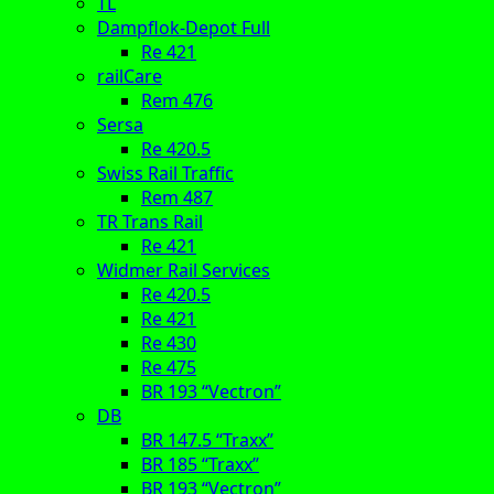
TL
Dampflok-Depot Full
Re 421
railCare
Rem 476
Sersa
Re 420.5
Swiss Rail Traffic
Rem 487
TR Trans Rail
Re 421
Widmer Rail Services
Re 420.5
Re 421
Re 430
Re 475
BR 193 “Vectron”
DB
BR 147.5 “Traxx”
BR 185 “Traxx”
BR 193 “Vectron”