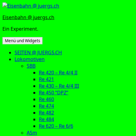
Zum
Inhalt
Eisenbahn @ juergs.ch
springen
Ein Experiment.
Menü und Widgets
SEITEN @ JUERGS.CH
Lokomotiven
SBB
Re 420 – Re 4/4 II
Re 421
Re 430 – Re 4/4 III
Re 450 “DPZ”
Re 460
Re 474
Re 482
Re 484
Re 620 – Re 6/6
ASm