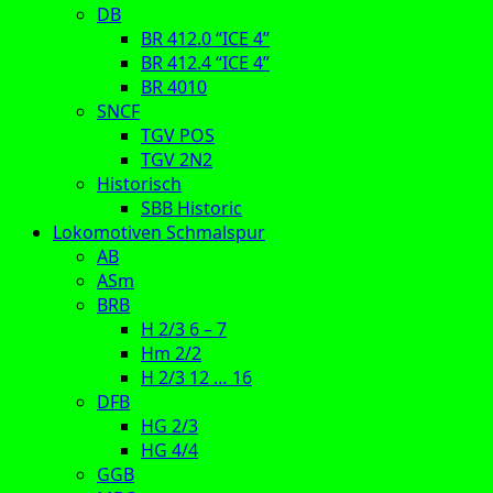
DB
BR 412.0 “ICE 4”
BR 412.4 “ICE 4”
BR 4010
SNCF
TGV POS
TGV 2N2
Historisch
SBB Historic
Lokomotiven Schmalspur
AB
ASm
BRB
H 2/3 6 – 7
Hm 2/2
H 2/3 12 … 16
DFB
HG 2/3
HG 4/4
GGB