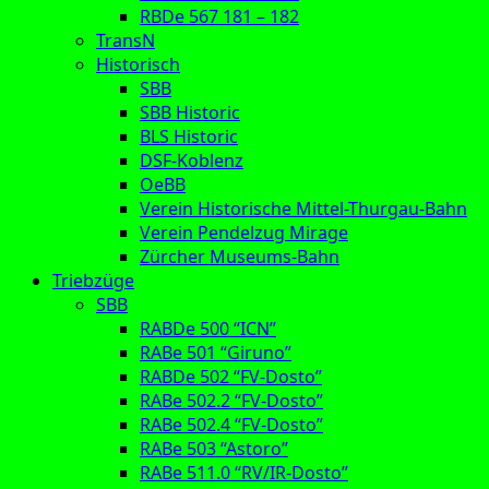
RBDe 567 181 – 182
TransN
Historisch
SBB
SBB Historic
BLS Historic
DSF-Koblenz
OeBB
Verein Historische Mittel-Thurgau-Bahn
Verein Pendelzug Mirage
Zürcher Museums-Bahn
Triebzüge
SBB
RABDe 500 “ICN”
RABe 501 “Giruno”
RABDe 502 “FV-Dosto”
RABe 502.2 “FV-Dosto”
RABe 502.4 “FV-Dosto”
RABe 503 “Astoro”
RABe 511.0 “RV/IR-Dosto”