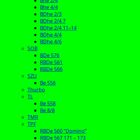
Bhe 2/4
Bhe 4/4
BDhe 2/3
BDhe 2/4 7
BDhe 2/4 11–14
BDhe 4/4
BDhe 4/6
SOB
BDe 576
RBDe 561
RBDe 566
SZU
Be 556
Thurbo
TL
Be 558
Be 8/8
TMR
TPF
RBDe 560 “Domino”
RBDe 567 171 – 173