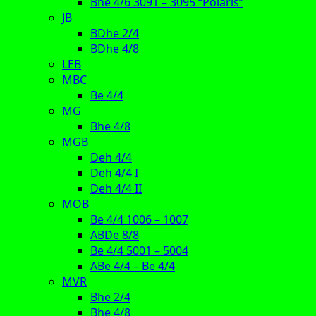
Bhe 4/6 3091 – 3095 “Polaris”
JB
BDhe 2/4
BDhe 4/8
LEB
MBC
Be 4/4
MG
Bhe 4/8
MGB
Deh 4/4
Deh 4/4 I
Deh 4/4 II
MOB
Be 4/4 1006 – 1007
ABDe 8/8
Be 4/4 5001 – 5004
ABe 4/4 – Be 4/4
MVR
Bhe 2/4
Bhe 4/8