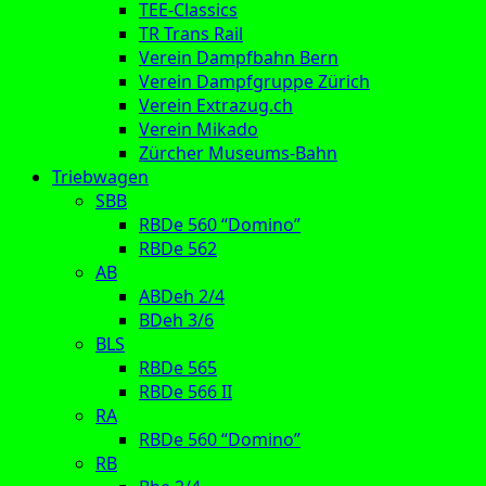
TEE-Classics
TR Trans Rail
Verein Dampfbahn Bern
Verein Dampfgruppe Zürich
Verein Extrazug.ch
Verein Mikado
Zürcher Museums-Bahn
Triebwagen
SBB
RBDe 560 “Domino”
RBDe 562
AB
ABDeh 2/4
BDeh 3/6
BLS
RBDe 565
RBDe 566 II
RA
RBDe 560 “Domino”
RB