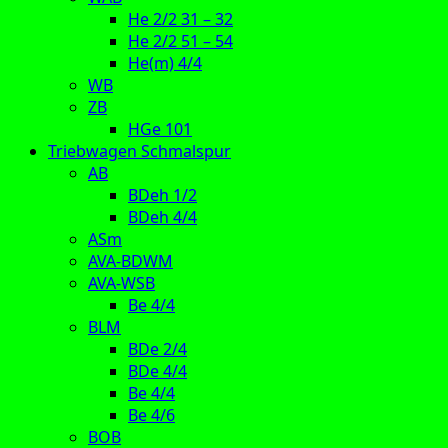
He 2/2 31 – 32
He 2/2 51 – 54
He(m) 4/4
WB
ZB
HGe 101
Triebwagen Schmalspur
AB
BDeh 1/2
BDeh 4/4
ASm
AVA-BDWM
AVA-WSB
Be 4/4
BLM
BDe 2/4
BDe 4/4
Be 4/4
Be 4/6
BOB