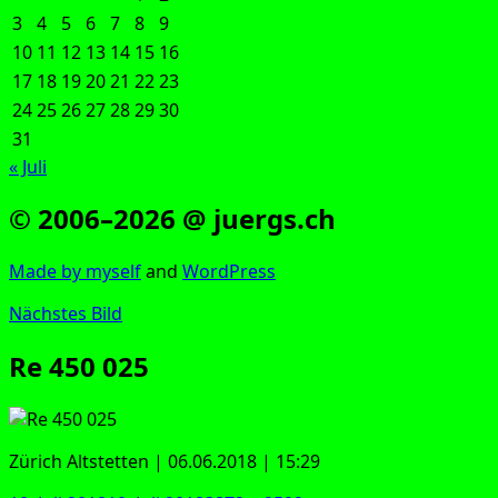
3
4
5
6
7
8
9
10
11
12
13
14
15
16
17
18
19
20
21
22
23
24
25
26
27
28
29
30
31
« Juli
© 2006–2026 @ juergs.ch
Made by mys­elf
and
Word­Press
Nächstes Bild
Re 450 025
Zürich Alt­stet­ten | 06.06.2018 | 15:29