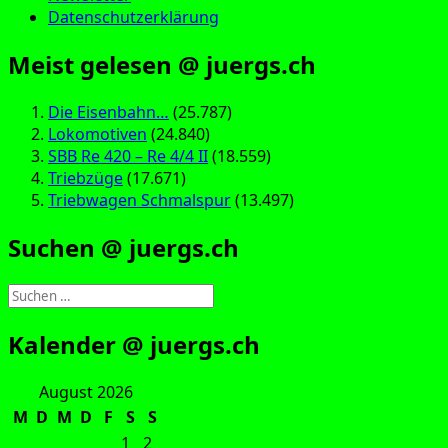
Datenschutzerklärung
Meist gelesen @ juergs.ch
Die Eisenbahn…
(25.787)
Lokomotiven
(24.840)
SBB Re 420 – Re 4/4 II
(18.559)
Triebzüge
(17.671)
Triebwagen Schmalspur
(13.497)
Suchen @ juergs.ch
Suchen
nach:
Kalender @ juergs.ch
August 2026
M
D
M
D
F
S
S
1
2