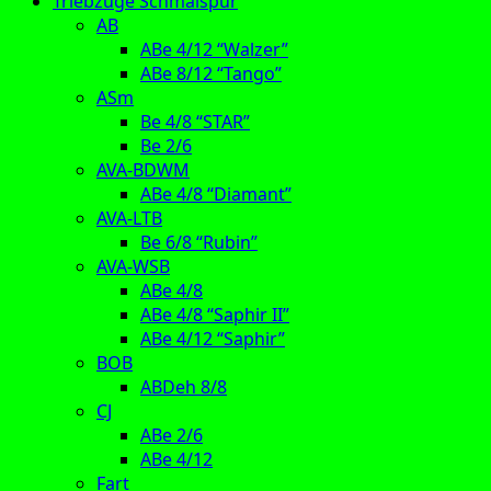
Triebzüge Schmalspur
AB
ABe 4/12 “Walzer”
ABe 8/12 “Tango”
ASm
Be 4/8 “STAR”
Be 2/6
AVA-BDWM
ABe 4/8 “Diamant”
AVA-LTB
Be 6/8 “Rubin”
AVA-WSB
ABe 4/8
ABe 4/8 “Saphir II”
ABe 4/12 “Saphir”
BOB
ABDeh 8/8
CJ
ABe 2/6
ABe 4/12
Fart