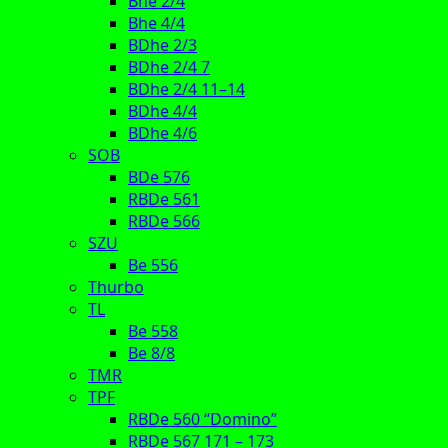
Bhe 2/4
Bhe 4/4
BDhe 2/3
BDhe 2/4 7
BDhe 2/4 11–14
BDhe 4/4
BDhe 4/6
SOB
BDe 576
RBDe 561
RBDe 566
SZU
Be 556
Thurbo
TL
Be 558
Be 8/8
TMR
TPF
RBDe 560 “Domino”
RBDe 567 171 – 173