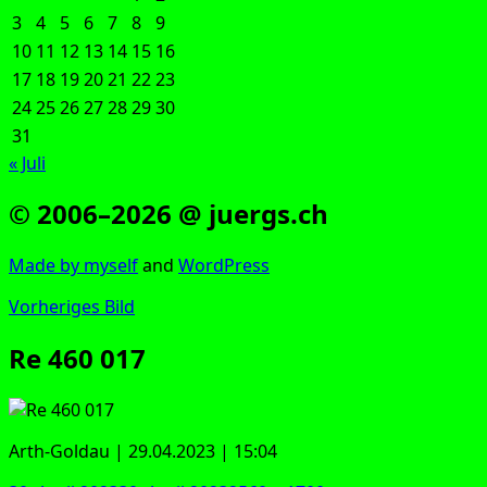
3
4
5
6
7
8
9
10
11
12
13
14
15
16
17
18
19
20
21
22
23
24
25
26
27
28
29
30
31
« Juli
© 2006–2026 @ juergs.ch
Made by mys­elf
and
Word­Press
Vorheriges Bild
Re 460 017
Arth-Gold­au | 29.04.2023 | 15:04