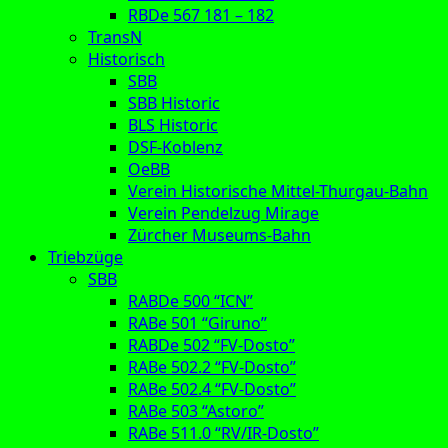
RBDe 567 181 – 182
TransN
Historisch
SBB
SBB Historic
BLS Historic
DSF-Koblenz
OeBB
Verein Historische Mittel-Thurgau-Bahn
Verein Pendelzug Mirage
Zürcher Museums-Bahn
Triebzüge
SBB
RABDe 500 “ICN”
RABe 501 “Giruno”
RABDe 502 “FV-Dosto”
RABe 502.2 “FV-Dosto”
RABe 502.4 “FV-Dosto”
RABe 503 “Astoro”
RABe 511.0 “RV/IR-Dosto”