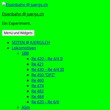
Zum
Inhalt
Eisenbahn @ juergs.ch
springen
Ein Experiment.
Menü und Widgets
SEITEN @ JUERGS.CH
Lokomotiven
SBB
Re 420 – Re 4/4 II
Re 421
Re 430 – Re 4/4 III
Re 450 “DPZ”
Re 460
Re 474
Re 482
Re 484
Re 620 – Re 6/6
ASm