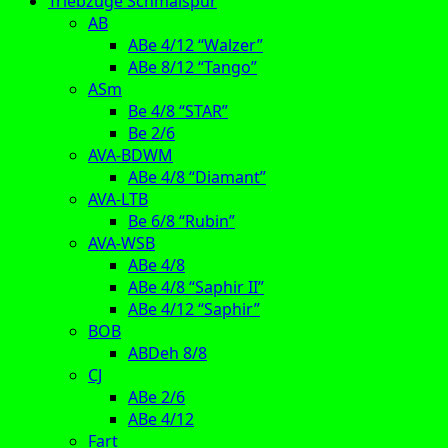
Triebzüge Schmalspur
AB
ABe 4/12 “Walzer”
ABe 8/12 “Tango”
ASm
Be 4/8 “STAR”
Be 2/6
AVA-BDWM
ABe 4/8 “Diamant”
AVA-LTB
Be 6/8 “Rubin”
AVA-WSB
ABe 4/8
ABe 4/8 “Saphir II”
ABe 4/12 “Saphir”
BOB
ABDeh 8/8
CJ
ABe 2/6
ABe 4/12
Fart