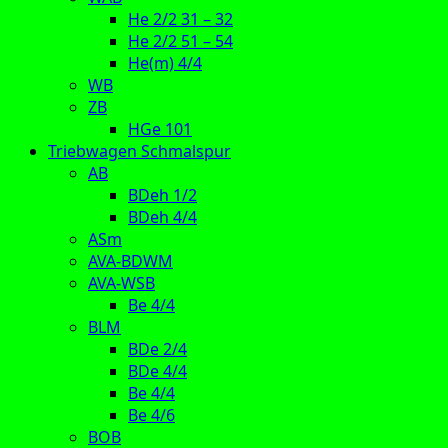
He 2/2 31 – 32
He 2/2 51 – 54
He(m) 4/4
WB
ZB
HGe 101
Triebwagen Schmalspur
AB
BDeh 1/2
BDeh 4/4
ASm
AVA-BDWM
AVA-WSB
Be 4/4
BLM
BDe 2/4
BDe 4/4
Be 4/4
Be 4/6
BOB