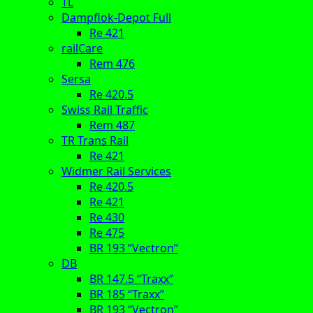
TL
Dampflok-Depot Full
Re 421
railCare
Rem 476
Sersa
Re 420.5
Swiss Rail Traffic
Rem 487
TR Trans Rail
Re 421
Widmer Rail Services
Re 420.5
Re 421
Re 430
Re 475
BR 193 “Vectron”
DB
BR 147.5 “Traxx”
BR 185 “Traxx”
BR 193 “Vectron”