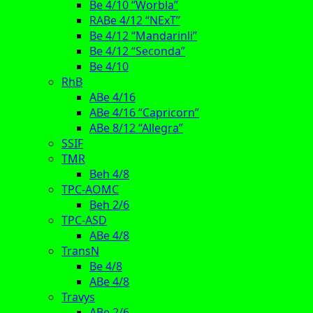
Be 4/10 “Worbla”
RABe 4/12 “NExT”
Be 4/12 “Mandarinli”
Be 4/12 “Seconda”
Be 4/10
RhB
ABe 4/16
ABe 4/16 “Capricorn”
ABe 8/12 “Allegra”
SSIF
TMR
Beh 4/8
TPC-AOMC
Beh 2/6
TPC-ASD
ABe 4/8
TransN
Be 4/8
ABe 4/8
Travys
ABe 2/6