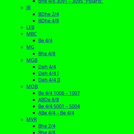
Bhe 4/6 3091 – 3095 “Polaris”
JB
BDhe 2/4
BDhe 4/8
LEB
MBC
Be 4/4
MG
Bhe 4/8
MGB
Deh 4/4
Deh 4/4 I
Deh 4/4 II
MOB
Be 4/4 1006 – 1007
ABDe 8/8
Be 4/4 5001 – 5004
ABe 4/4 – Be 4/4
MVR
Bhe 2/4
Bhe 4/8