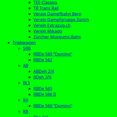
TEE-Classics
TR Trans Rail
Verein Dampfbahn Bern
Verein Dampfgruppe Zürich
Verein Extrazug.ch
Verein Mikado
Zürcher Museums-Bahn
Triebwagen
SBB
RBDe 560 “Domino”
RBDe 562
AB
ABDeh 2/4
BDeh 3/6
BLS
RBDe 565
RBDe 566 II
RA
RBDe 560 “Domino”
RB