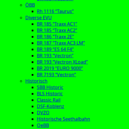
ÖBB
Rh 1116 “Taurus”
Diverse EVU
BR 185 “Traxx AC1”
BR 185 “Traxx AC2”
BR 186 “Traxx 2E”
BR 187 “Traxx AC3 LM”
BR 189 “ES 64 F4”
BR 193 “Vectron”
BR 193 “Vectron XLoad”
BR 2019 “EURO 9000”
BR 7193 “Vectron”
Historisch
SBB Historic
BLS Historic
Classic Rail
DSF-Koblenz
DVZO
Historische Seethalbahn
OeBB