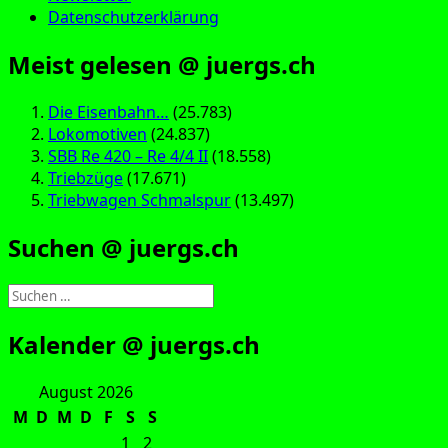
Datenschutzerklärung
Meist gelesen @ juergs.ch
Die Eisenbahn…
(25.783)
Lokomotiven
(24.837)
SBB Re 420 – Re 4/4 II
(18.558)
Triebzüge
(17.671)
Triebwagen Schmalspur
(13.497)
Suchen @ juergs.ch
Suchen
nach:
Kalender @ juergs.ch
August 2026
M
D
M
D
F
S
S
1
2