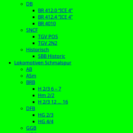
DB
BR 412.0 “ICE 4”
BR 412.4 “ICE 4”
BR 4010
SNCF
TGV POS
TGV 2N2
Historisch
SBB Historic
Lokomotiven Schmalspur
AB
ASm
BRB
H 2/3 6 – 7
Hm 2/2
H 2/3 12 … 16
DFB
HG 2/3
HG 4/4
GGB