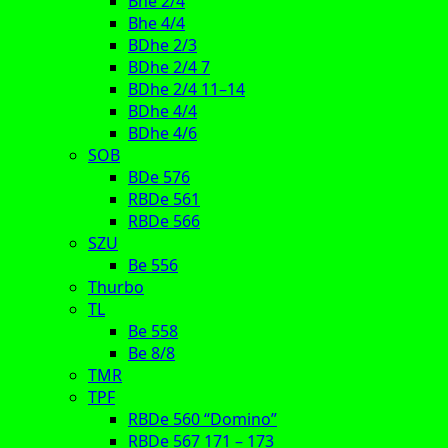
Bhe 2/4
Bhe 4/4
BDhe 2/3
BDhe 2/4 7
BDhe 2/4 11–14
BDhe 4/4
BDhe 4/6
SOB
BDe 576
RBDe 561
RBDe 566
SZU
Be 556
Thurbo
TL
Be 558
Be 8/8
TMR
TPF
RBDe 560 “Domino”
RBDe 567 171 – 173