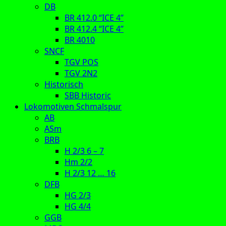
DB
BR 412.0 “ICE 4”
BR 412.4 “ICE 4”
BR 4010
SNCF
TGV POS
TGV 2N2
Historisch
SBB Historic
Lokomotiven Schmalspur
AB
ASm
BRB
H 2/3 6 – 7
Hm 2/2
H 2/3 12 … 16
DFB
HG 2/3
HG 4/4
GGB