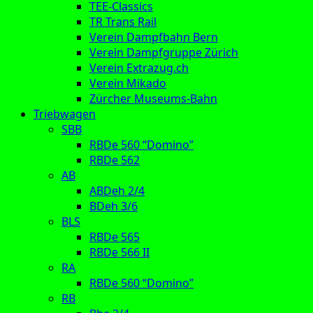
TEE-Classics
TR Trans Rail
Verein Dampfbahn Bern
Verein Dampfgruppe Zürich
Verein Extrazug.ch
Verein Mikado
Zürcher Museums-Bahn
Triebwagen
SBB
RBDe 560 “Domino”
RBDe 562
AB
ABDeh 2/4
BDeh 3/6
BLS
RBDe 565
RBDe 566 II
RA
RBDe 560 “Domino”
RB