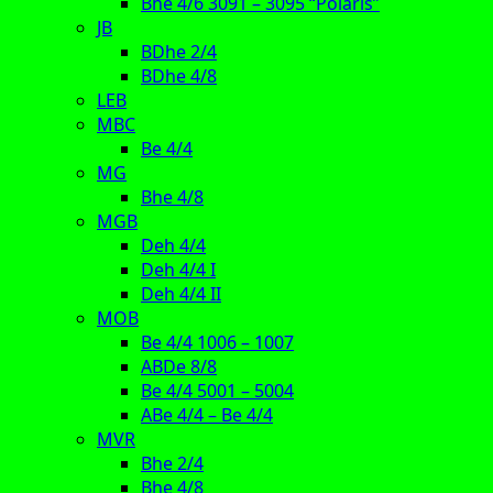
Bhe 4/6 3091 – 3095 “Polaris”
JB
BDhe 2/4
BDhe 4/8
LEB
MBC
Be 4/4
MG
Bhe 4/8
MGB
Deh 4/4
Deh 4/4 I
Deh 4/4 II
MOB
Be 4/4 1006 – 1007
ABDe 8/8
Be 4/4 5001 – 5004
ABe 4/4 – Be 4/4
MVR
Bhe 2/4
Bhe 4/8