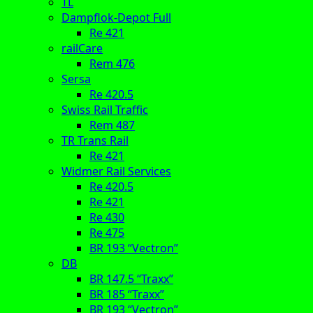
TL
Dampflok-Depot Full
Re 421
railCare
Rem 476
Sersa
Re 420.5
Swiss Rail Traffic
Rem 487
TR Trans Rail
Re 421
Widmer Rail Services
Re 420.5
Re 421
Re 430
Re 475
BR 193 “Vectron”
DB
BR 147.5 “Traxx”
BR 185 “Traxx”
BR 193 “Vectron”