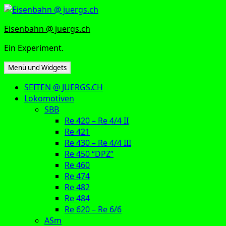
Zum
Inhalt
Eisenbahn @ juergs.ch
springen
Ein Experiment.
Menü und Widgets
SEITEN @ JUERGS.CH
Lokomotiven
SBB
Re 420 – Re 4/4 II
Re 421
Re 430 – Re 4/4 III
Re 450 “DPZ”
Re 460
Re 474
Re 482
Re 484
Re 620 – Re 6/6
ASm