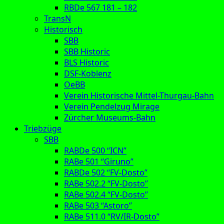
RBDe 567 181 – 182
TransN
Historisch
SBB
SBB Historic
BLS Historic
DSF-Koblenz
OeBB
Verein Historische Mittel-Thurgau-Bahn
Verein Pendelzug Mirage
Zürcher Museums-Bahn
Triebzüge
SBB
RABDe 500 “ICN”
RABe 501 “Giruno”
RABDe 502 “FV-Dosto”
RABe 502.2 “FV-Dosto”
RABe 502.4 “FV-Dosto”
RABe 503 “Astoro”
RABe 511.0 “RV/IR-Dosto”