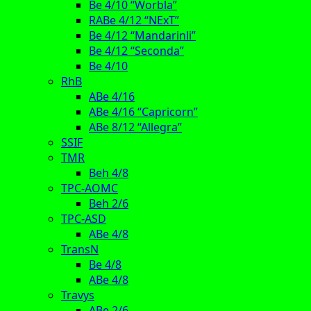
Be 4/10 “Worbla”
RABe 4/12 “NExT”
Be 4/12 “Mandarinli”
Be 4/12 “Seconda”
Be 4/10
RhB
ABe 4/16
ABe 4/16 “Capricorn”
ABe 8/12 “Allegra”
SSIF
TMR
Beh 4/8
TPC-AOMC
Beh 2/6
TPC-ASD
ABe 4/8
TransN
Be 4/8
ABe 4/8
Travys
ABe 2/6