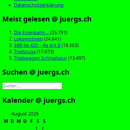
Datenschutzerklärung
Meist gelesen @ juergs.ch
Die Eisenbahn…
(25.791)
Lokomotiven
(24.841)
SBB Re 420 – Re 4/4 II
(18.563)
Triebzüge
(17.673)
Triebwagen Schmalspur
(13.497)
Suchen @ juergs.ch
Suchen
nach:
Kalender @ juergs.ch
August 2026
M
D
M
D
F
S
S
1
2