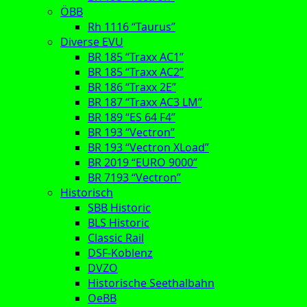
ÖBB
Rh 1116 “Taurus”
Diverse EVU
BR 185 “Traxx AC1”
BR 185 “Traxx AC2”
BR 186 “Traxx 2E”
BR 187 “Traxx AC3 LM”
BR 189 “ES 64 F4”
BR 193 “Vectron”
BR 193 “Vectron XLoad”
BR 2019 “EURO 9000”
BR 7193 “Vectron”
Historisch
SBB Historic
BLS Historic
Classic Rail
DSF-Koblenz
DVZO
Historische Seethalbahn
OeBB