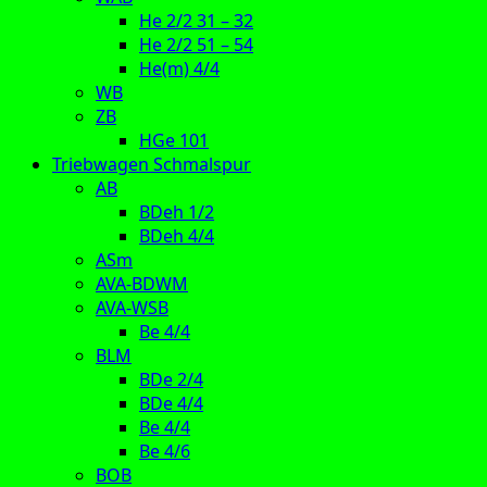
He 2/2 31 – 32
He 2/2 51 – 54
He(m) 4/4
WB
ZB
HGe 101
Triebwagen Schmalspur
AB
BDeh 1/2
BDeh 4/4
ASm
AVA-BDWM
AVA-WSB
Be 4/4
BLM
BDe 2/4
BDe 4/4
Be 4/4
Be 4/6
BOB