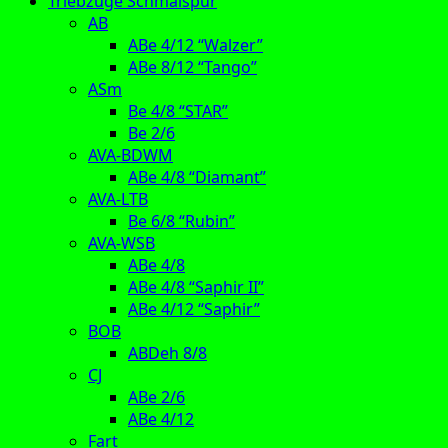
Triebzüge Schmalspur
AB
ABe 4/12 “Walzer”
ABe 8/12 “Tango”
ASm
Be 4/8 “STAR”
Be 2/6
AVA-BDWM
ABe 4/8 “Diamant”
AVA-LTB
Be 6/8 “Rubin”
AVA-WSB
ABe 4/8
ABe 4/8 “Saphir II”
ABe 4/12 “Saphir”
BOB
ABDeh 8/8
CJ
ABe 2/6
ABe 4/12
Fart