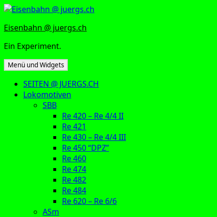
Zum
Inhalt
Eisenbahn @ juergs.ch
springen
Ein Experiment.
Menü und Widgets
SEITEN @ JUERGS.CH
Lokomotiven
SBB
Re 420 – Re 4/4 II
Re 421
Re 430 – Re 4/4 III
Re 450 “DPZ”
Re 460
Re 474
Re 482
Re 484
Re 620 – Re 6/6
ASm