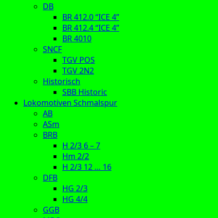
DB
BR 412.0 “ICE 4”
BR 412.4 “ICE 4”
BR 4010
SNCF
TGV POS
TGV 2N2
Historisch
SBB Historic
Lokomotiven Schmalspur
AB
ASm
BRB
H 2/3 6 – 7
Hm 2/2
H 2/3 12 … 16
DFB
HG 2/3
HG 4/4
GGB