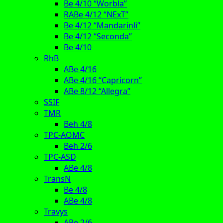
Be 4/10 “Worbla”
RABe 4/12 “NExT”
Be 4/12 “Mandarinli”
Be 4/12 “Seconda”
Be 4/10
RhB
ABe 4/16
ABe 4/16 “Capricorn”
ABe 8/12 “Allegra”
SSIF
TMR
Beh 4/8
TPC-AOMC
Beh 2/6
TPC-ASD
ABe 4/8
TransN
Be 4/8
ABe 4/8
Travys
ABe 2/6