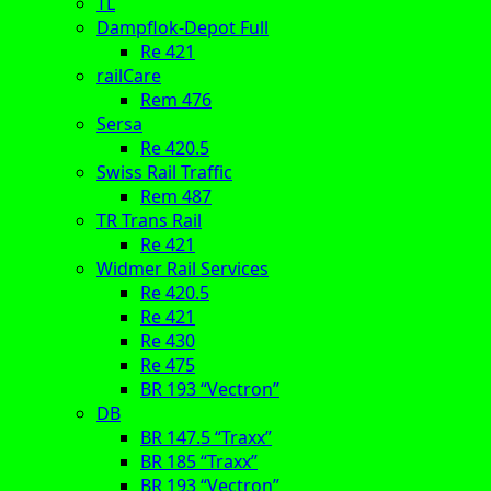
TL
Dampflok-Depot Full
Re 421
railCare
Rem 476
Sersa
Re 420.5
Swiss Rail Traffic
Rem 487
TR Trans Rail
Re 421
Widmer Rail Services
Re 420.5
Re 421
Re 430
Re 475
BR 193 “Vectron”
DB
BR 147.5 “Traxx”
BR 185 “Traxx”
BR 193 “Vectron”