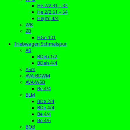
He 2/2 31 – 32
He 2/2 51 – 54
He(m) 4/4
WB
ZB
HGe 101
Triebwagen Schmalspur
AB
BDeh 1/2
BDeh 4/4
ASm
AVA-BDWM
AVA-WSB
Be 4/4
BLM
BDe 2/4
BDe 4/4
Be 4/4
Be 4/6
BOB