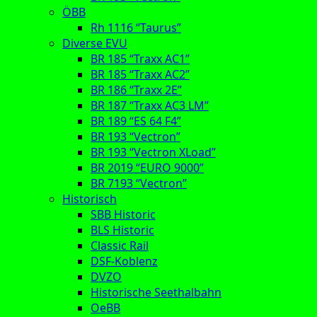
ÖBB
Rh 1116 “Taurus”
Diverse EVU
BR 185 “Traxx AC1”
BR 185 “Traxx AC2”
BR 186 “Traxx 2E”
BR 187 “Traxx AC3 LM”
BR 189 “ES 64 F4”
BR 193 “Vectron”
BR 193 “Vectron XLoad”
BR 2019 “EURO 9000”
BR 7193 “Vectron”
Historisch
SBB Historic
BLS Historic
Classic Rail
DSF-Koblenz
DVZO
Historische Seethalbahn
OeBB