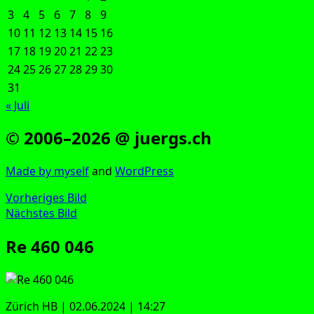
3
4
5
6
7
8
9
10
11
12
13
14
15
16
17
18
19
20
21
22
23
24
25
26
27
28
29
30
31
« Juli
© 2006–2026 @ juergs.ch
Made by mys­elf
and
Word­Press
Vorheriges Bild
Nächstes Bild
Re 460 046
Zürich HB | 02.06.2024 | 14:27