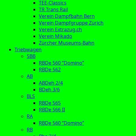
TEE-Classics
TR Trans Rail
Verein Dampfbahn Bern
Verein Dampfgruppe Zürich
Verein Extrazug.ch
Verein Mikado
Zürcher Museums-Bahn
Triebwagen
SBB
RBDe 560 “Domino”
RBDe 562
AB
ABDeh 2/4
BDeh 3/6
BLS
RBDe 565
RBDe 566 II
RA
RBDe 560 “Domino”
RB