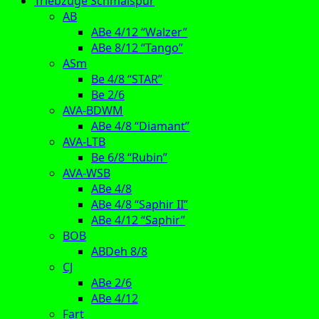
Triebzüge Schmalspur
AB
ABe 4/12 “Walzer”
ABe 8/12 “Tango”
ASm
Be 4/8 “STAR”
Be 2/6
AVA-BDWM
ABe 4/8 “Diamant”
AVA-LTB
Be 6/8 “Rubin”
AVA-WSB
ABe 4/8
ABe 4/8 “Saphir II”
ABe 4/12 “Saphir”
BOB
ABDeh 8/8
CJ
ABe 2/6
ABe 4/12
Fart