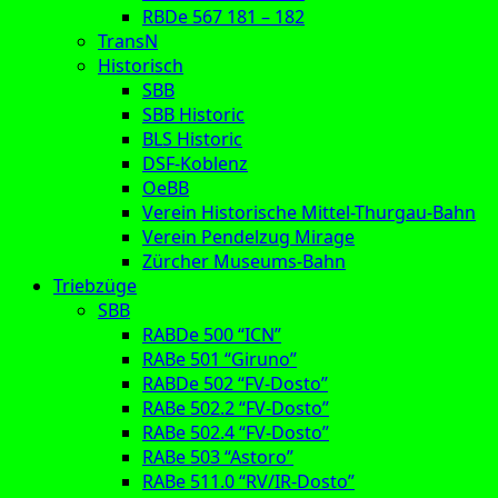
RBDe 567 181 – 182
TransN
Historisch
SBB
SBB Historic
BLS Historic
DSF-Koblenz
OeBB
Verein Historische Mittel-Thurgau-Bahn
Verein Pendelzug Mirage
Zürcher Museums-Bahn
Triebzüge
SBB
RABDe 500 “ICN”
RABe 501 “Giruno”
RABDe 502 “FV-Dosto”
RABe 502.2 “FV-Dosto”
RABe 502.4 “FV-Dosto”
RABe 503 “Astoro”
RABe 511.0 “RV/IR-Dosto”