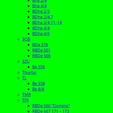
Bhe 2/4
Bhe 4/4
BDhe 2/3
BDhe 2/4 7
BDhe 2/4 11–14
BDhe 4/4
BDhe 4/6
SOB
BDe 576
RBDe 561
RBDe 566
SZU
Be 556
Thurbo
TL
Be 558
Be 8/8
TMR
TPF
RBDe 560 “Domino”
RBDe 567 171 – 173