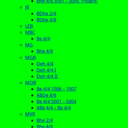
Bhe 4/6 3091 – 3095 “Polaris”
JB
BDhe 2/4
BDhe 4/8
LEB
MBC
Be 4/4
MG
Bhe 4/8
MGB
Deh 4/4
Deh 4/4 I
Deh 4/4 II
MOB
Be 4/4 1006 – 1007
ABDe 8/8
Be 4/4 5001 – 5004
ABe 4/4 – Be 4/4
MVR
Bhe 2/4
Bhe 4/8