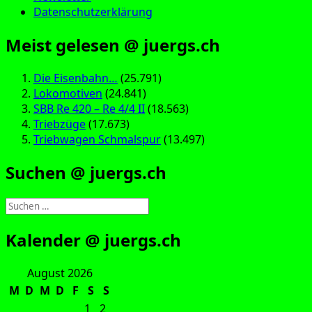
Datenschutzerklärung
Meist gelesen @ juergs.ch
Die Eisenbahn…
(25.791)
Lokomotiven
(24.841)
SBB Re 420 – Re 4/4 II
(18.563)
Triebzüge
(17.673)
Triebwagen Schmalspur
(13.497)
Suchen @ juergs.ch
Suchen
nach:
Kalender @ juergs.ch
August 2026
M
D
M
D
F
S
S
1
2