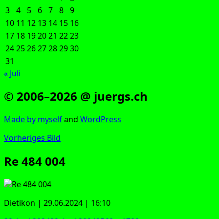
3
4
5
6
7
8
9
10
11
12
13
14
15
16
17
18
19
20
21
22
23
24
25
26
27
28
29
30
31
« Juli
© 2006–2026 @ juergs.ch
Made by mys­elf
and
Word­Press
Vorheriges Bild
Re 484 004
Die­ti­kon | 29.06.2024 | 16:10