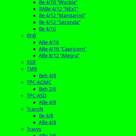
Be 4/10 “Worbla”
RABe 4/12 “NExT”
Be 4/12 “Mandarinli”
Be 4/12 “Seconda”
Be 4/10
RhB
ABe 4/16
ABe 4/16 “Capricorn”
ABe 8/12 “Allegra”
SSIF
TMR
Beh 4/8
TPC-AOMC
Beh 2/6
TPC-ASD
ABe 4/8
TransN
Be 4/8
ABe 4/8
Travys
ABe 2/6