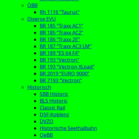
ÖBB
Rh 1116 “Taurus”
Diverse EVU
BR 185 “Traxx AC1”
BR 185 “Traxx AC2”
BR 186 “Traxx 2E”
BR 187 “Traxx AC3 LM”
BR 189 “ES 64 F4”
BR 193 “Vectron”
BR 193 “Vectron XLoad”
BR 2019 “EURO 9000”
BR 7193 “Vectron”
Historisch
SBB Historic
BLS Historic
Classic Rail
DSF-Koblenz
DVZO
Historische Seethalbahn
OeBB