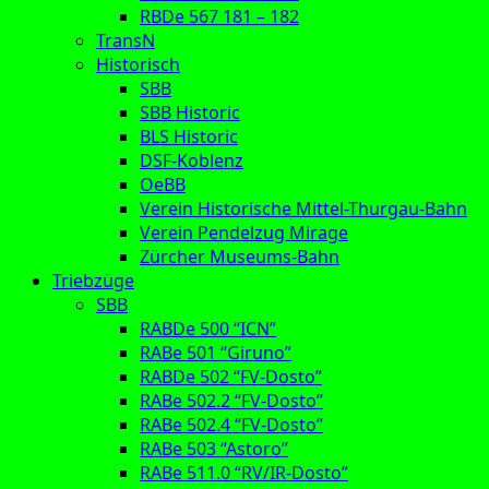
RBDe 567 181 – 182
TransN
Historisch
SBB
SBB Historic
BLS Historic
DSF-Koblenz
OeBB
Verein Historische Mittel-Thurgau-Bahn
Verein Pendelzug Mirage
Zürcher Museums-Bahn
Triebzüge
SBB
RABDe 500 “ICN”
RABe 501 “Giruno”
RABDe 502 “FV-Dosto”
RABe 502.2 “FV-Dosto”
RABe 502.4 “FV-Dosto”
RABe 503 “Astoro”
RABe 511.0 “RV/IR-Dosto”