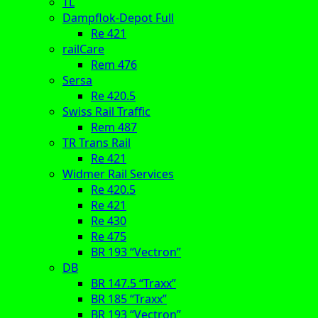
TL
Dampflok-Depot Full
Re 421
railCare
Rem 476
Sersa
Re 420.5
Swiss Rail Traffic
Rem 487
TR Trans Rail
Re 421
Widmer Rail Services
Re 420.5
Re 421
Re 430
Re 475
BR 193 “Vectron”
DB
BR 147.5 “Traxx”
BR 185 “Traxx”
BR 193 “Vectron”