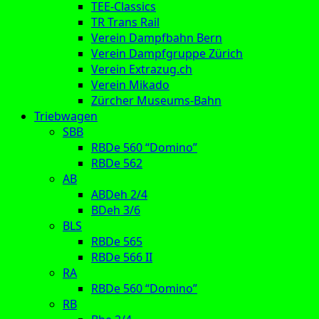
TEE-Classics
TR Trans Rail
Verein Dampfbahn Bern
Verein Dampfgruppe Zürich
Verein Extrazug.ch
Verein Mikado
Zürcher Museums-Bahn
Triebwagen
SBB
RBDe 560 “Domino”
RBDe 562
AB
ABDeh 2/4
BDeh 3/6
BLS
RBDe 565
RBDe 566 II
RA
RBDe 560 “Domino”
RB