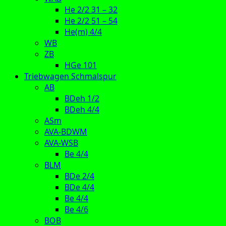
He 2/2 31 – 32
He 2/2 51 – 54
He(m) 4/4
WB
ZB
HGe 101
Triebwagen Schmalspur
AB
BDeh 1/2
BDeh 4/4
ASm
AVA-BDWM
AVA-WSB
Be 4/4
BLM
BDe 2/4
BDe 4/4
Be 4/4
Be 4/6
BOB