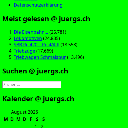
Datenschutzerklärung
Meist gelesen @ juergs.ch
Die Eisenbahn…
(25.781)
Lokomotiven
(24.835)
SBB Re 420 – Re 4/4 II
(18.558)
Triebzüge
(17.669)
Triebwagen Schmalspur
(13.496)
Suchen @ juergs.ch
Suchen
nach:
Kalender @ juergs.ch
August 2026
M
D
M
D
F
S
S
1
2