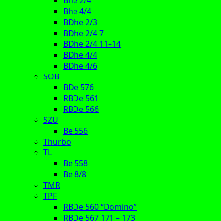
Bhe 2/4
Bhe 4/4
BDhe 2/3
BDhe 2/4 7
BDhe 2/4 11–14
BDhe 4/4
BDhe 4/6
SOB
BDe 576
RBDe 561
RBDe 566
SZU
Be 556
Thurbo
TL
Be 558
Be 8/8
TMR
TPF
RBDe 560 “Domino”
RBDe 567 171 – 173