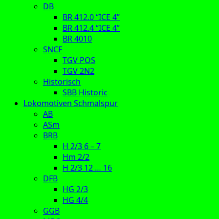
DB
BR 412.0 “ICE 4”
BR 412.4 “ICE 4”
BR 4010
SNCF
TGV POS
TGV 2N2
Historisch
SBB Historic
Lokomotiven Schmalspur
AB
ASm
BRB
H 2/3 6 – 7
Hm 2/2
H 2/3 12 … 16
DFB
HG 2/3
HG 4/4
GGB