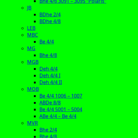
Bhe 4/6 3091 – 3095 “Polaris”
JB
BDhe 2/4
BDhe 4/8
LEB
MBC
Be 4/4
MG
Bhe 4/8
MGB
Deh 4/4
Deh 4/4 I
Deh 4/4 II
MOB
Be 4/4 1006 – 1007
ABDe 8/8
Be 4/4 5001 – 5004
ABe 4/4 – Be 4/4
MVR
Bhe 2/4
Bhe 4/8