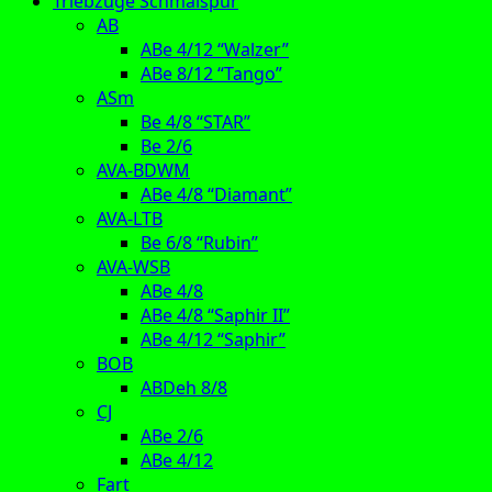
Triebzüge Schmalspur
AB
ABe 4/12 “Walzer”
ABe 8/12 “Tango”
ASm
Be 4/8 “STAR”
Be 2/6
AVA-BDWM
ABe 4/8 “Diamant”
AVA-LTB
Be 6/8 “Rubin”
AVA-WSB
ABe 4/8
ABe 4/8 “Saphir II”
ABe 4/12 “Saphir”
BOB
ABDeh 8/8
CJ
ABe 2/6
ABe 4/12
Fart