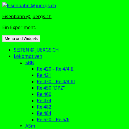
Zum
Inhalt
Eisenbahn @ juergs.ch
springen
Ein Experiment.
Menü und Widgets
SEITEN @ JUERGS.CH
Lokomotiven
SBB
Re 420 – Re 4/4 II
Re 421
Re 430 – Re 4/4 III
Re 450 “DPZ”
Re 460
Re 474
Re 482
Re 484
Re 620 – Re 6/6
ASm