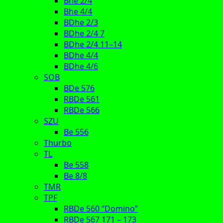
Bhe 2/4
Bhe 4/4
BDhe 2/3
BDhe 2/4 7
BDhe 2/4 11–14
BDhe 4/4
BDhe 4/6
SOB
BDe 576
RBDe 561
RBDe 566
SZU
Be 556
Thurbo
TL
Be 558
Be 8/8
TMR
TPF
RBDe 560 “Domino”
RBDe 567 171 – 173