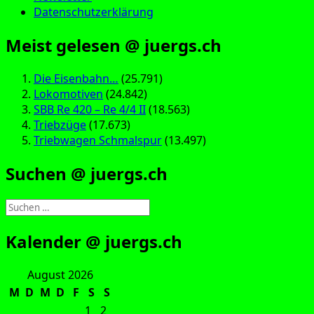
Datenschutzerklärung
Meist gelesen @ juergs.ch
Die Eisenbahn…
(25.791)
Lokomotiven
(24.842)
SBB Re 420 – Re 4/4 II
(18.563)
Triebzüge
(17.673)
Triebwagen Schmalspur
(13.497)
Suchen @ juergs.ch
Suchen
nach:
Kalender @ juergs.ch
August 2026
M
D
M
D
F
S
S
1
2