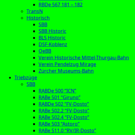
RBDe 567 181 – 182
TransN
Historisch
SBB
SBB Historic
BLS Historic
DSF-Koblenz
OeBB
Verein Historische Mittel-Thurgau-Bahn
Verein Pendelzug Mirage
Zürcher Museums-Bahn
Triebzüge
SBB
RABDe 500 “ICN”
RABe 501 “Giruno”
RABDe 502 “FV-Dosto”
RABe 502.2 “FV-Dosto”
RABe 502.4 “FV-Dosto”
RABe 503 “Astoro”
RABe 511.0 “RV/IR-Dosto”