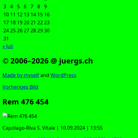
3
4
5
6
7
8
9
10
11
12
13
14
15
16
17
18
19
20
21
22
23
24
25
26
27
28
29
30
31
« Juli
© 2006–2026 @ juergs.ch
Made by mys­elf
and
Word­Press
Vorheriges Bild
Rem 476 454
Capo­la­go-Riva S. Vita­le | 10.09.2024 | 13:55