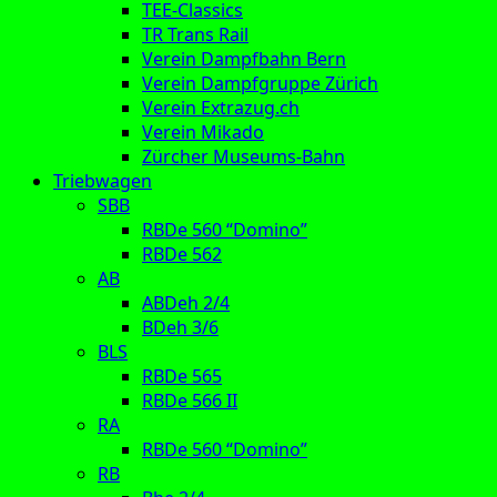
TEE-Classics
TR Trans Rail
Verein Dampfbahn Bern
Verein Dampfgruppe Zürich
Verein Extrazug.ch
Verein Mikado
Zürcher Museums-Bahn
Triebwagen
SBB
RBDe 560 “Domino”
RBDe 562
AB
ABDeh 2/4
BDeh 3/6
BLS
RBDe 565
RBDe 566 II
RA
RBDe 560 “Domino”
RB