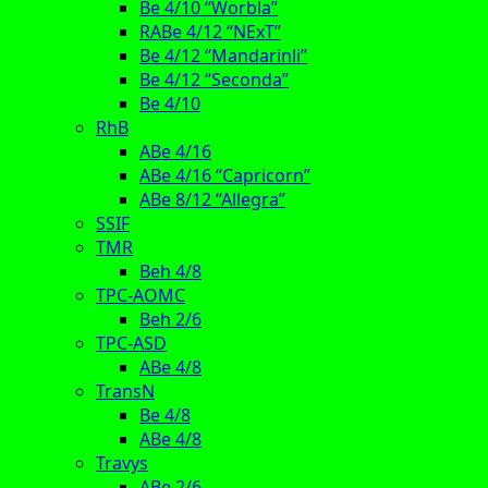
Be 4/10 “Worbla”
RABe 4/12 “NExT”
Be 4/12 “Mandarinli”
Be 4/12 “Seconda”
Be 4/10
RhB
ABe 4/16
ABe 4/16 “Capricorn”
ABe 8/12 “Allegra”
SSIF
TMR
Beh 4/8
TPC-AOMC
Beh 2/6
TPC-ASD
ABe 4/8
TransN
Be 4/8
ABe 4/8
Travys
ABe 2/6