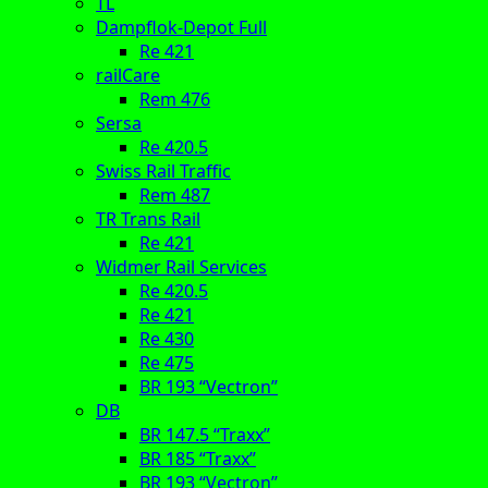
TL
Dampflok-Depot Full
Re 421
railCare
Rem 476
Sersa
Re 420.5
Swiss Rail Traffic
Rem 487
TR Trans Rail
Re 421
Widmer Rail Services
Re 420.5
Re 421
Re 430
Re 475
BR 193 “Vectron”
DB
BR 147.5 “Traxx”
BR 185 “Traxx”
BR 193 “Vectron”