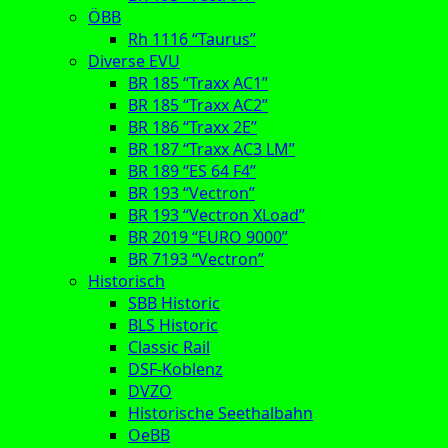
ÖBB
Rh 1116 “Taurus”
Diverse EVU
BR 185 “Traxx AC1”
BR 185 “Traxx AC2”
BR 186 “Traxx 2E”
BR 187 “Traxx AC3 LM”
BR 189 “ES 64 F4”
BR 193 “Vectron”
BR 193 “Vectron XLoad”
BR 2019 “EURO 9000”
BR 7193 “Vectron”
Historisch
SBB Historic
BLS Historic
Classic Rail
DSF-Koblenz
DVZO
Historische Seethalbahn
OeBB