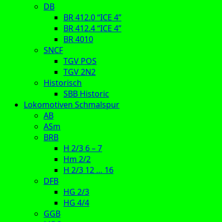
DB
BR 412.0 “ICE 4”
BR 412.4 “ICE 4”
BR 4010
SNCF
TGV POS
TGV 2N2
Historisch
SBB Historic
Lokomotiven Schmalspur
AB
ASm
BRB
H 2/3 6 – 7
Hm 2/2
H 2/3 12 … 16
DFB
HG 2/3
HG 4/4
GGB