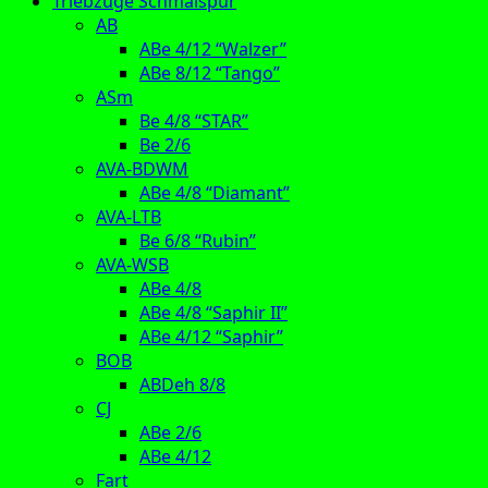
Triebzüge Schmalspur
AB
ABe 4/12 “Walzer”
ABe 8/12 “Tango”
ASm
Be 4/8 “STAR”
Be 2/6
AVA-BDWM
ABe 4/8 “Diamant”
AVA-LTB
Be 6/8 “Rubin”
AVA-WSB
ABe 4/8
ABe 4/8 “Saphir II”
ABe 4/12 “Saphir”
BOB
ABDeh 8/8
CJ
ABe 2/6
ABe 4/12
Fart