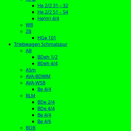
He 2/2 31 – 32
He 2/2 51 – 54
He(m) 4/4
WB
ZB
HGe 101
Triebwagen Schmalspur
AB
BDeh 1/2
BDeh 4/4
ASm
AVA-BDWM
AVA-WSB
Be 4/4
BLM
BDe 2/4
BDe 4/4
Be 4/4
Be 4/6
BOB