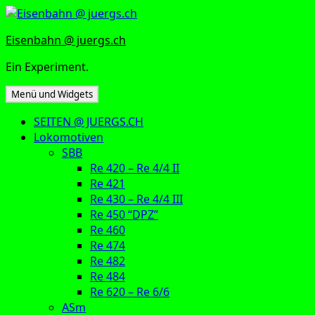
Zum
Inhalt
Eisenbahn @ juergs.ch
springen
Ein Experiment.
Menü und Widgets
SEITEN @ JUERGS.CH
Lokomotiven
SBB
Re 420 – Re 4/4 II
Re 421
Re 430 – Re 4/4 III
Re 450 “DPZ”
Re 460
Re 474
Re 482
Re 484
Re 620 – Re 6/6
ASm