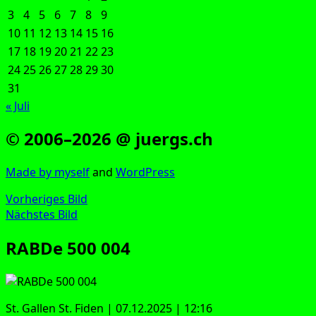
3
4
5
6
7
8
9
10
11
12
13
14
15
16
17
18
19
20
21
22
23
24
25
26
27
28
29
30
31
« Juli
© 2006–2026 @ juergs.ch
Made by mys­elf
and
Word­Press
Vorheriges Bild
Nächstes Bild
RABDe 500 004
St. Gal­len St. Fiden | 07.12.2025 | 12:16