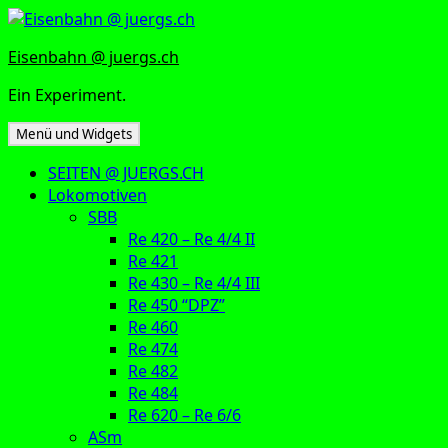
Zum
Inhalt
Eisenbahn @ juergs.ch
springen
Ein Experiment.
Menü und Widgets
SEITEN @ JUERGS.CH
Lokomotiven
SBB
Re 420 – Re 4/4 II
Re 421
Re 430 – Re 4/4 III
Re 450 “DPZ”
Re 460
Re 474
Re 482
Re 484
Re 620 – Re 6/6
ASm