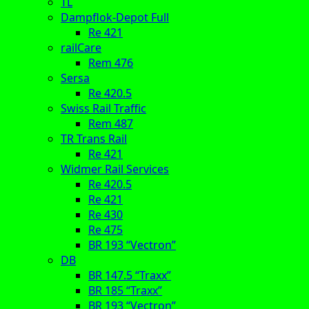
TL
Dampflok-Depot Full
Re 421
railCare
Rem 476
Sersa
Re 420.5
Swiss Rail Traffic
Rem 487
TR Trans Rail
Re 421
Widmer Rail Services
Re 420.5
Re 421
Re 430
Re 475
BR 193 “Vectron”
DB
BR 147.5 “Traxx”
BR 185 “Traxx”
BR 193 “Vectron”