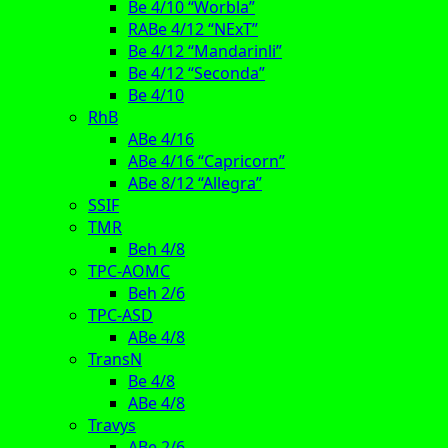
Be 4/10 “Worbla”
RABe 4/12 “NExT”
Be 4/12 “Mandarinli”
Be 4/12 “Seconda”
Be 4/10
RhB
ABe 4/16
ABe 4/16 “Capricorn”
ABe 8/12 “Allegra”
SSIF
TMR
Beh 4/8
TPC-AOMC
Beh 2/6
TPC-ASD
ABe 4/8
TransN
Be 4/8
ABe 4/8
Travys
ABe 2/6