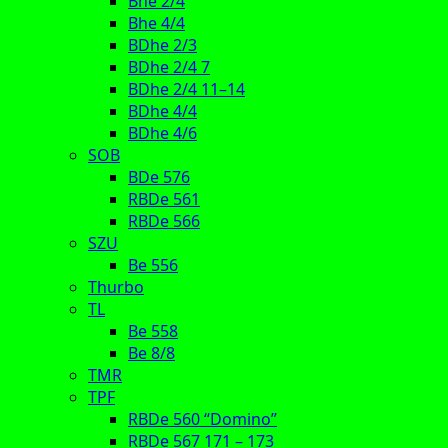
Bhe 2/4
Bhe 4/4
BDhe 2/3
BDhe 2/4 7
BDhe 2/4 11–14
BDhe 4/4
BDhe 4/6
SOB
BDe 576
RBDe 561
RBDe 566
SZU
Be 556
Thurbo
TL
Be 558
Be 8/8
TMR
TPF
RBDe 560 “Domino”
RBDe 567 171 – 173