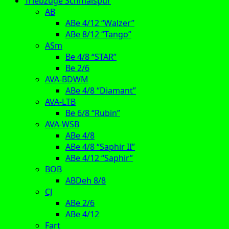
Triebzüge Schmalspur
AB
ABe 4/12 “Walzer”
ABe 8/12 “Tango”
ASm
Be 4/8 “STAR”
Be 2/6
AVA-BDWM
ABe 4/8 “Diamant”
AVA-LTB
Be 6/8 “Rubin”
AVA-WSB
ABe 4/8
ABe 4/8 “Saphir II”
ABe 4/12 “Saphir”
BOB
ABDeh 8/8
CJ
ABe 2/6
ABe 4/12
Fart