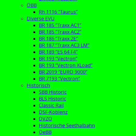
ÖBB
Rh 1116 “Taurus”
Diverse EVU
BR 185 “Traxx AC1”
BR 185 “Traxx AC2”
BR 186 “Traxx 2E”
BR 187 “Traxx AC3 LM”
BR 189 “ES 64 F4”
BR 193 “Vectron”
BR 193 “Vectron XLoad”
BR 2019 “EURO 9000”
BR 7193 “Vectron”
Historisch
SBB Historic
BLS Historic
Classic Rail
DSF-Koblenz
DVZO
Historische Seethalbahn
OeBB