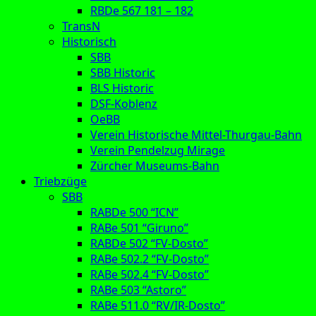
RBDe 567 181 – 182
TransN
Historisch
SBB
SBB Historic
BLS Historic
DSF-Koblenz
OeBB
Verein Historische Mittel-Thurgau-Bahn
Verein Pendelzug Mirage
Zürcher Museums-Bahn
Triebzüge
SBB
RABDe 500 “ICN”
RABe 501 “Giruno”
RABDe 502 “FV-Dosto”
RABe 502.2 “FV-Dosto”
RABe 502.4 “FV-Dosto”
RABe 503 “Astoro”
RABe 511.0 “RV/IR-Dosto”