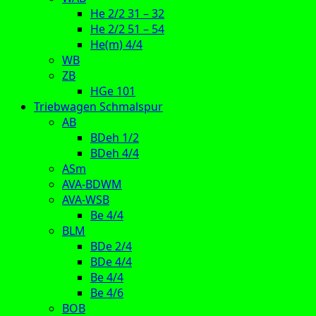
He 2/2 31 – 32
He 2/2 51 – 54
He(m) 4/4
WB
ZB
HGe 101
Triebwagen Schmalspur
AB
BDeh 1/2
BDeh 4/4
ASm
AVA-BDWM
AVA-WSB
Be 4/4
BLM
BDe 2/4
BDe 4/4
Be 4/4
Be 4/6
BOB