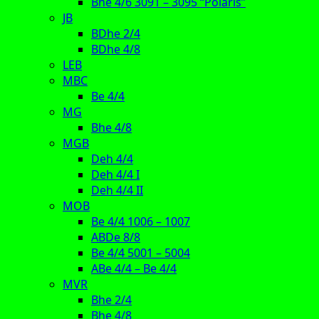
Bhe 4/6 3091 – 3095 “Polaris”
JB
BDhe 2/4
BDhe 4/8
LEB
MBC
Be 4/4
MG
Bhe 4/8
MGB
Deh 4/4
Deh 4/4 I
Deh 4/4 II
MOB
Be 4/4 1006 – 1007
ABDe 8/8
Be 4/4 5001 – 5004
ABe 4/4 – Be 4/4
MVR
Bhe 2/4
Bhe 4/8