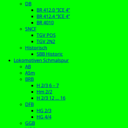
DB
BR 412.0 “ICE 4”
BR 412.4 “ICE 4”
BR 4010
SNCF
TGV POS
TGV 2N2
Historisch
SBB Historic
Lokomotiven Schmalspur
AB
ASm
BRB
H 2/3 6 – 7
Hm 2/2
H 2/3 12 … 16
DFB
HG 2/3
HG 4/4
GGB