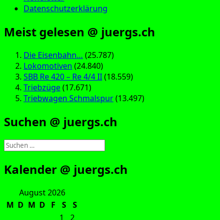
Datenschutzerklärung
Meist gelesen @ juergs.ch
Die Eisenbahn…
(25.787)
Lokomotiven
(24.840)
SBB Re 420 – Re 4/4 II
(18.559)
Triebzüge
(17.671)
Triebwagen Schmalspur
(13.497)
Suchen @ juergs.ch
Suchen
nach:
Kalender @ juergs.ch
August 2026
M
D
M
D
F
S
S
1
2