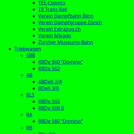
TEE-Classics
TR Trans Rail
Verein Dampfbahn Bern
Verein Dampfgruppe Zürich
Verein Extrazug.ch
Verein Mikado
Zürcher Museums-Bahn
Triebwagen
SBB
RBDe 560 “Domino”
RBDe 562
AB
ABDeh 2/4
BDeh 3/6
BLS
RBDe 565
RBDe 566 II
RA
RBDe 560 “Domino”
RB