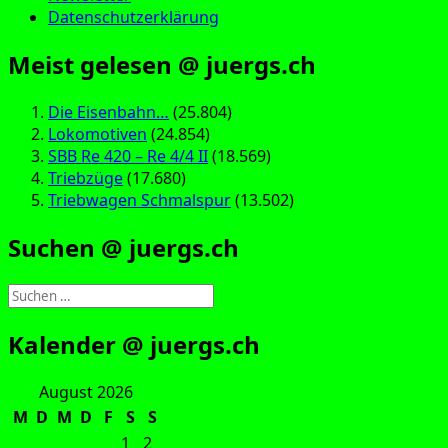
Datenschutzerklärung
Meist gelesen @ juergs.ch
Die Eisenbahn…
(25.804)
Lokomotiven
(24.854)
SBB Re 420 – Re 4/4 II
(18.569)
Triebzüge
(17.680)
Triebwagen Schmalspur
(13.502)
Suchen @ juergs.ch
Suchen
nach:
Kalender @ juergs.ch
August 2026
M
D
M
D
F
S
S
1
2