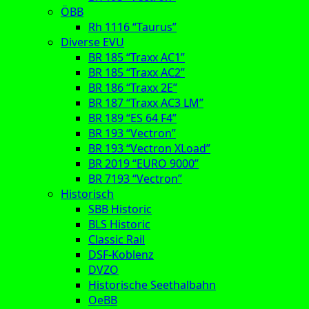
ÖBB
Rh 1116 “Taurus”
Diverse EVU
BR 185 “Traxx AC1”
BR 185 “Traxx AC2”
BR 186 “Traxx 2E”
BR 187 “Traxx AC3 LM”
BR 189 “ES 64 F4”
BR 193 “Vectron”
BR 193 “Vectron XLoad”
BR 2019 “EURO 9000”
BR 7193 “Vectron”
Historisch
SBB Historic
BLS Historic
Classic Rail
DSF-Koblenz
DVZO
Historische Seethalbahn
OeBB