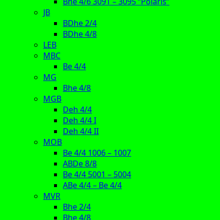
Bhe 4/6 3091 – 3095 “Polaris”
JB
BDhe 2/4
BDhe 4/8
LEB
MBC
Be 4/4
MG
Bhe 4/8
MGB
Deh 4/4
Deh 4/4 I
Deh 4/4 II
MOB
Be 4/4 1006 – 1007
ABDe 8/8
Be 4/4 5001 – 5004
ABe 4/4 – Be 4/4
MVR
Bhe 2/4
Bhe 4/8