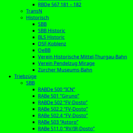
RBDe 567 181 – 182
TransN
Historisch
SBB
SBB Historic
BLS Historic
DSF-Koblenz
OeBB
Verein Historische Mittel-Thurgau-Bahn
Verein Pendelzug Mirage
Zürcher Museums-Bahn
Triebzüge
SBB
RABDe 500 “ICN”
RABe 501 “Giruno”
RABDe 502 “FV-Dosto”
RABe 502.2 “FV-Dosto”
RABe 502.4 “FV-Dosto”
RABe 503 “Astoro”
RABe 511.0 “RV/IR-Dosto”