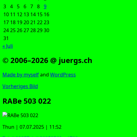
3
4
5
6
7
8
9
10
11
12
13
14
15
16
17
18
19
20
21
22
23
24
25
26
27
28
29
30
31
« Juli
© 2006–2026 @ juergs.ch
Made by mys­elf
and
Word­Press
Vorheriges Bild
RABe 503 022
Thun | 07.07.2025 | 11:52