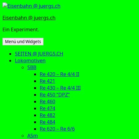
Zum
Inhalt
Eisenbahn @ juergs.ch
springen
Ein Experiment.
Menü und Widgets
SEITEN @ JUERGS.CH
Lokomotiven
SBB
Re 420 – Re 4/4 II
Re 421
Re 430 – Re 4/4 III
Re 450 “DPZ”
Re 460
Re 474
Re 482
Re 484
Re 620 – Re 6/6
ASm