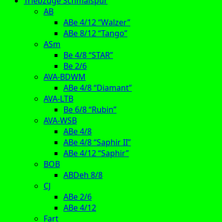
Triebzüge Schmalspur
AB
ABe 4/12 “Walzer”
ABe 8/12 “Tango”
ASm
Be 4/8 “STAR”
Be 2/6
AVA-BDWM
ABe 4/8 “Diamant”
AVA-LTB
Be 6/8 “Rubin”
AVA-WSB
ABe 4/8
ABe 4/8 “Saphir II”
ABe 4/12 “Saphir”
BOB
ABDeh 8/8
CJ
ABe 2/6
ABe 4/12
Fart