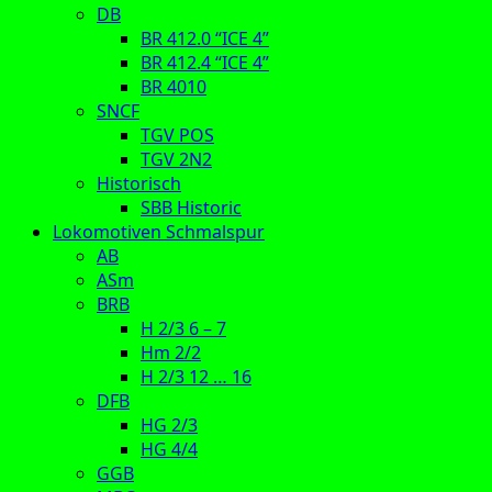
DB
BR 412.0 “ICE 4”
BR 412.4 “ICE 4”
BR 4010
SNCF
TGV POS
TGV 2N2
Historisch
SBB Historic
Lokomotiven Schmalspur
AB
ASm
BRB
H 2/3 6 – 7
Hm 2/2
H 2/3 12 … 16
DFB
HG 2/3
HG 4/4
GGB