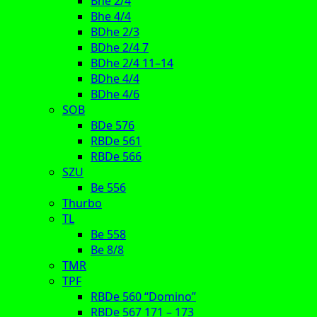
Bhe 2/4
Bhe 4/4
BDhe 2/3
BDhe 2/4 7
BDhe 2/4 11–14
BDhe 4/4
BDhe 4/6
SOB
BDe 576
RBDe 561
RBDe 566
SZU
Be 556
Thurbo
TL
Be 558
Be 8/8
TMR
TPF
RBDe 560 “Domino”
RBDe 567 171 – 173