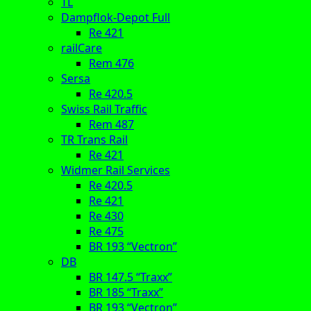
TL
Dampflok-Depot Full
Re 421
railCare
Rem 476
Sersa
Re 420.5
Swiss Rail Traffic
Rem 487
TR Trans Rail
Re 421
Widmer Rail Services
Re 420.5
Re 421
Re 430
Re 475
BR 193 “Vectron”
DB
BR 147.5 “Traxx”
BR 185 “Traxx”
BR 193 “Vectron”