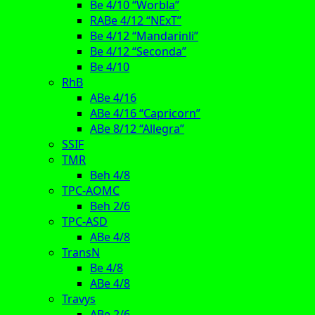
Be 4/10 “Worbla”
RABe 4/12 “NExT”
Be 4/12 “Mandarinli”
Be 4/12 “Seconda”
Be 4/10
RhB
ABe 4/16
ABe 4/16 “Capricorn”
ABe 8/12 “Allegra”
SSIF
TMR
Beh 4/8
TPC-AOMC
Beh 2/6
TPC-ASD
ABe 4/8
TransN
Be 4/8
ABe 4/8
Travys
ABe 2/6