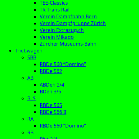
TEE-Classics
TR Trans Rail
Verein Dampfbahn Bern
Verein Dampfgruppe Zürich
Verein Extrazug.ch
Verein Mikado
Zürcher Museums-Bahn
Triebwagen
SBB
RBDe 560 “Domino”
RBDe 562
AB
ABDeh 2/4
BDeh 3/6
BLS
RBDe 565
RBDe 566 II
RA
RBDe 560 “Domino”
RB