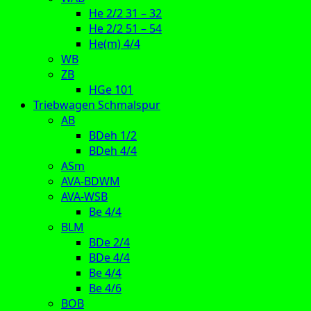
He 2/2 31 – 32
He 2/2 51 – 54
He(m) 4/4
WB
ZB
HGe 101
Triebwagen Schmalspur
AB
BDeh 1/2
BDeh 4/4
ASm
AVA-BDWM
AVA-WSB
Be 4/4
BLM
BDe 2/4
BDe 4/4
Be 4/4
Be 4/6
BOB