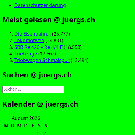
Datenschutzerklärung
Meist gelesen @ juergs.ch
Die Eisenbahn…
(25.777)
Lokomotiven
(24.831)
SBB Re 420 – Re 4/4 II
(18.553)
Triebzüge
(17.662)
Triebwagen Schmalspur
(13.494)
Suchen @ juergs.ch
Suchen
nach:
Kalender @ juergs.ch
August 2026
M
D
M
D
F
S
S
1
2