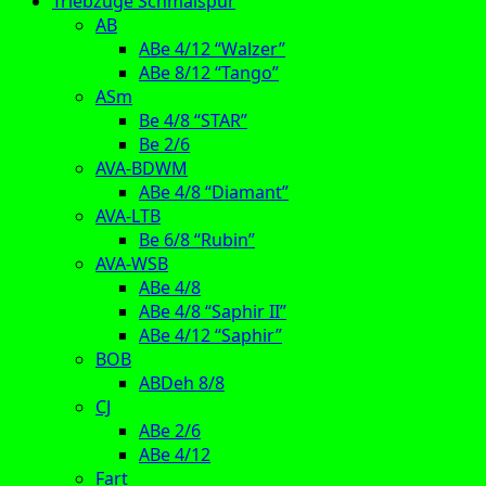
Triebzüge Schmalspur
AB
ABe 4/12 “Walzer”
ABe 8/12 “Tango”
ASm
Be 4/8 “STAR”
Be 2/6
AVA-BDWM
ABe 4/8 “Diamant”
AVA-LTB
Be 6/8 “Rubin”
AVA-WSB
ABe 4/8
ABe 4/8 “Saphir II”
ABe 4/12 “Saphir”
BOB
ABDeh 8/8
CJ
ABe 2/6
ABe 4/12
Fart