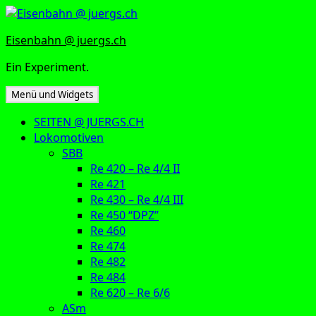
Zum
Inhalt
Eisenbahn @ juergs.ch
springen
Ein Experiment.
Menü und Widgets
SEITEN @ JUERGS.CH
Lokomotiven
SBB
Re 420 – Re 4/4 II
Re 421
Re 430 – Re 4/4 III
Re 450 “DPZ”
Re 460
Re 474
Re 482
Re 484
Re 620 – Re 6/6
ASm