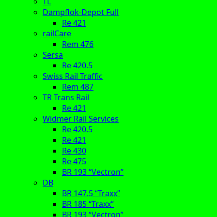
TL
Dampflok-Depot Full
Re 421
railCare
Rem 476
Sersa
Re 420.5
Swiss Rail Traffic
Rem 487
TR Trans Rail
Re 421
Widmer Rail Services
Re 420.5
Re 421
Re 430
Re 475
BR 193 “Vectron”
DB
BR 147.5 “Traxx”
BR 185 “Traxx”
BR 193 “Vectron”