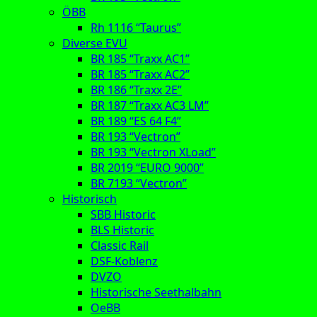
ÖBB
Rh 1116 “Taurus”
Diverse EVU
BR 185 “Traxx AC1”
BR 185 “Traxx AC2”
BR 186 “Traxx 2E”
BR 187 “Traxx AC3 LM”
BR 189 “ES 64 F4”
BR 193 “Vectron”
BR 193 “Vectron XLoad”
BR 2019 “EURO 9000”
BR 7193 “Vectron”
Historisch
SBB Historic
BLS Historic
Classic Rail
DSF-Koblenz
DVZO
Historische Seethalbahn
OeBB