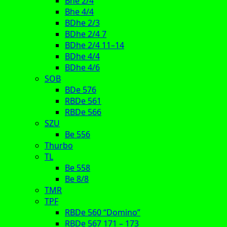
Bhe 2/4
Bhe 4/4
BDhe 2/3
BDhe 2/4 7
BDhe 2/4 11–14
BDhe 4/4
BDhe 4/6
SOB
BDe 576
RBDe 561
RBDe 566
SZU
Be 556
Thurbo
TL
Be 558
Be 8/8
TMR
TPF
RBDe 560 “Domino”
RBDe 567 171 – 173