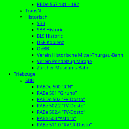
RBDe 567 181 – 182
TransN
Historisch
SBB
SBB Historic
BLS Historic
DSF-Koblenz
OeBB
Verein Historische Mittel-Thurgau-Bahn
Verein Pendelzug Mirage
Zürcher Museums-Bahn
Triebzüge
SBB
RABDe 500 “ICN”
RABe 501 “Giruno”
RABDe 502 “FV-Dosto”
RABe 502.2 “FV-Dosto”
RABe 502.4 “FV-Dosto”
RABe 503 “Astoro”
RABe 511.0 “RV/IR-Dosto”