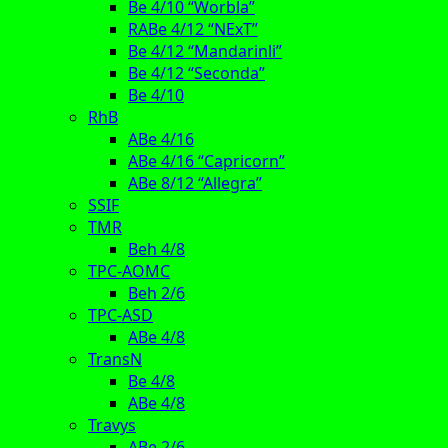
Be 4/10 “Worbla”
RABe 4/12 “NExT”
Be 4/12 “Mandarinli”
Be 4/12 “Seconda”
Be 4/10
RhB
ABe 4/16
ABe 4/16 “Capricorn”
ABe 8/12 “Allegra”
SSIF
TMR
Beh 4/8
TPC-AOMC
Beh 2/6
TPC-ASD
ABe 4/8
TransN
Be 4/8
ABe 4/8
Travys
ABe 2/6