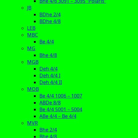
Bhe 4/6 3091 – 3095 “Polaris”
JB
BDhe 2/4
BDhe 4/8
LEB
MBC
Be 4/4
MG
Bhe 4/8
MGB
Deh 4/4
Deh 4/4 I
Deh 4/4 II
MOB
Be 4/4 1006 – 1007
ABDe 8/8
Be 4/4 5001 – 5004
ABe 4/4 – Be 4/4
MVR
Bhe 2/4
Bhe 4/8