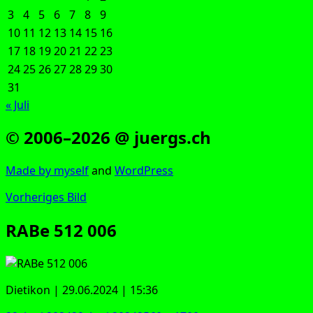
3
4
5
6
7
8
9
10
11
12
13
14
15
16
17
18
19
20
21
22
23
24
25
26
27
28
29
30
31
« Juli
© 2006–2026 @ juergs.ch
Made by mys­elf
and
Word­Press
Vorheriges Bild
RABe 512 006
Die­ti­kon | 29.06.2024 | 15:36