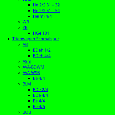
He 2/2 31 – 32
He 2/2 51 – 54
He(m) 4/4
WB
ZB
HGe 101
Triebwagen Schmalspur
AB
BDeh 1/2
BDeh 4/4
ASm
AVA-BDWM
AVA-WSB
Be 4/4
BLM
BDe 2/4
BDe 4/4
Be 4/4
Be 4/6
BOB