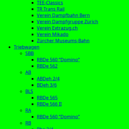
TEE-Classics
TR Trans Rail
Verein Dampfbahn Bern
Verein Dampfgruppe Zürich
Verein Extrazug.ch
Verein Mikado
Zürcher Museums-Bahn
Triebwagen
SBB
RBDe 560 “Domino”
RBDe 562
AB
ABDeh 2/4
BDeh 3/6
BLS
RBDe 565
RBDe 566 II
RA
RBDe 560 “Domino”
RB