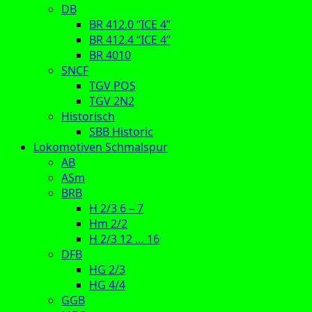
DB
BR 412.0 “ICE 4”
BR 412.4 “ICE 4”
BR 4010
SNCF
TGV POS
TGV 2N2
Historisch
SBB Historic
Lokomotiven Schmalspur
AB
ASm
BRB
H 2/3 6 – 7
Hm 2/2
H 2/3 12 … 16
DFB
HG 2/3
HG 4/4
GGB