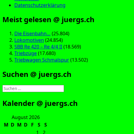
Datenschutzerklärung
Meist gelesen @ juergs.ch
Die Eisenbahn…
(25.804)
Lokomotiven
(24.854)
SBB Re 420 – Re 4/4 II
(18.569)
Triebzüge
(17.680)
Triebwagen Schmalspur
(13.502)
Suchen @ juergs.ch
Suchen
nach:
Kalender @ juergs.ch
August 2026
M
D
M
D
F
S
S
1
2