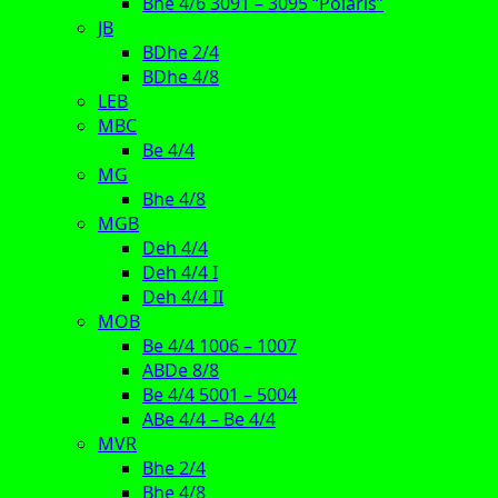
Bhe 4/6 3091 – 3095 “Polaris”
JB
BDhe 2/4
BDhe 4/8
LEB
MBC
Be 4/4
MG
Bhe 4/8
MGB
Deh 4/4
Deh 4/4 I
Deh 4/4 II
MOB
Be 4/4 1006 – 1007
ABDe 8/8
Be 4/4 5001 – 5004
ABe 4/4 – Be 4/4
MVR
Bhe 2/4
Bhe 4/8