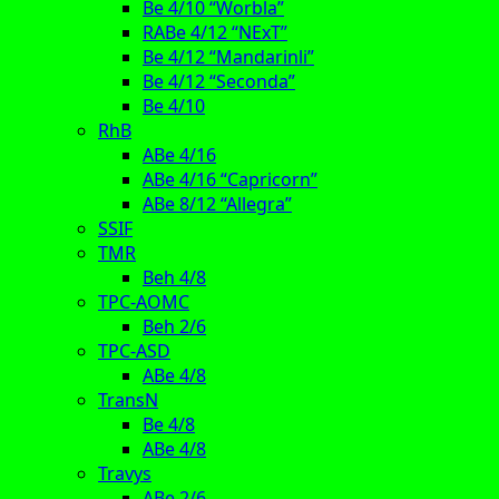
Be 4/10 “Worbla”
RABe 4/12 “NExT”
Be 4/12 “Mandarinli”
Be 4/12 “Seconda”
Be 4/10
RhB
ABe 4/16
ABe 4/16 “Capricorn”
ABe 8/12 “Allegra”
SSIF
TMR
Beh 4/8
TPC-AOMC
Beh 2/6
TPC-ASD
ABe 4/8
TransN
Be 4/8
ABe 4/8
Travys
ABe 2/6