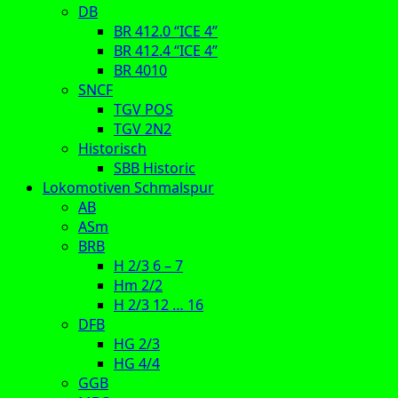
DB
BR 412.0 “ICE 4”
BR 412.4 “ICE 4”
BR 4010
SNCF
TGV POS
TGV 2N2
Historisch
SBB Historic
Lokomotiven Schmalspur
AB
ASm
BRB
H 2/3 6 – 7
Hm 2/2
H 2/3 12 … 16
DFB
HG 2/3
HG 4/4
GGB