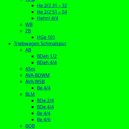
He 2/2 31 – 32
He 2/2 51 – 54
He(m) 4/4
WB
ZB
HGe 101
Triebwagen Schmalspur
AB
BDeh 1/2
BDeh 4/4
ASm
AVA-BDWM
AVA-WSB
Be 4/4
BLM
BDe 2/4
BDe 4/4
Be 4/4
Be 4/6
BOB