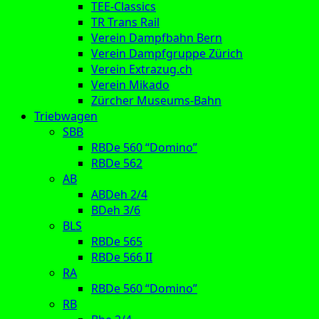
TEE-Classics
TR Trans Rail
Verein Dampfbahn Bern
Verein Dampfgruppe Zürich
Verein Extrazug.ch
Verein Mikado
Zürcher Museums-Bahn
Triebwagen
SBB
RBDe 560 “Domino”
RBDe 562
AB
ABDeh 2/4
BDeh 3/6
BLS
RBDe 565
RBDe 566 II
RA
RBDe 560 “Domino”
RB