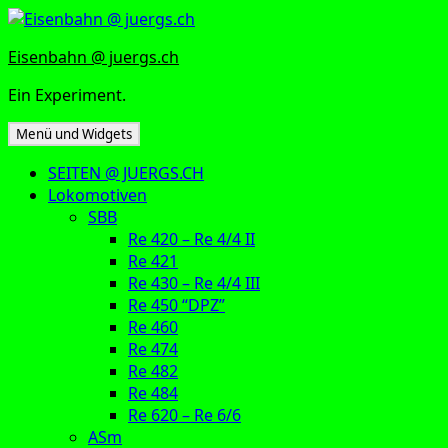
Zum
Inhalt
Eisenbahn @ juergs.ch
springen
Ein Experiment.
Menü und Widgets
SEITEN @ JUERGS.CH
Lokomotiven
SBB
Re 420 – Re 4/4 II
Re 421
Re 430 – Re 4/4 III
Re 450 “DPZ”
Re 460
Re 474
Re 482
Re 484
Re 620 – Re 6/6
ASm