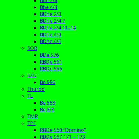
Bhe 2/4
Bhe 4/4
BDhe 2/3
BDhe 2/4 7
BDhe 2/4 11–14
BDhe 4/4
BDhe 4/6
SOB
BDe 576
RBDe 561
RBDe 566
SZU
Be 556
Thurbo
TL
Be 558
Be 8/8
TMR
TPF
RBDe 560 “Domino”
RBDe 567 171 – 173