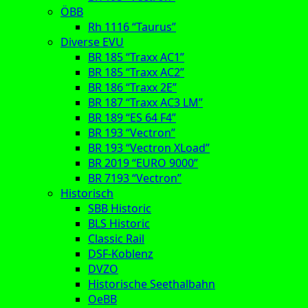
ÖBB
Rh 1116 “Taurus”
Diverse EVU
BR 185 “Traxx AC1”
BR 185 “Traxx AC2”
BR 186 “Traxx 2E”
BR 187 “Traxx AC3 LM”
BR 189 “ES 64 F4”
BR 193 “Vectron”
BR 193 “Vectron XLoad”
BR 2019 “EURO 9000”
BR 7193 “Vectron”
Historisch
SBB Historic
BLS Historic
Classic Rail
DSF-Koblenz
DVZO
Historische Seethalbahn
OeBB