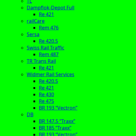
TL
Dampflok-Depot Full
Re 421
railCare
Rem 476
Sersa
Re 420.5
Swiss Rail Traffic
Rem 487
TR Trans Rail
Re 421
Widmer Rail Services
Re 420.5
Re 421
Re 430
Re 475
BR 193 “Vectron”
DB
BR 147.5 “Traxx”
BR 185 “Traxx”
BR 193 “Vectron”