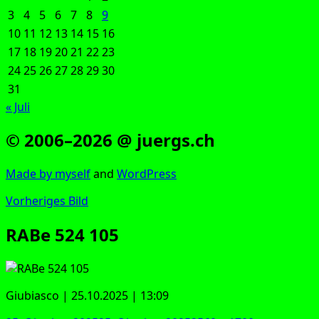
3
4
5
6
7
8
9
10
11
12
13
14
15
16
17
18
19
20
21
22
23
24
25
26
27
28
29
30
31
« Juli
© 2006–2026 @ juergs.ch
Made by mys­elf
and
Word­Press
Vorheriges Bild
RABe 524 105
Giubi­as­co | 25.10.2025 | 13:09