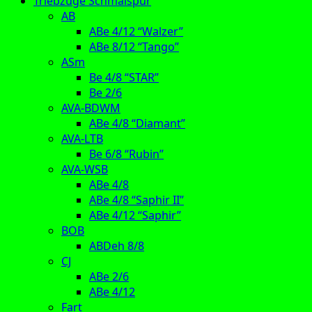
Triebzüge Schmalspur
AB
ABe 4/12 “Walzer”
ABe 8/12 “Tango”
ASm
Be 4/8 “STAR”
Be 2/6
AVA-BDWM
ABe 4/8 “Diamant”
AVA-LTB
Be 6/8 “Rubin”
AVA-WSB
ABe 4/8
ABe 4/8 “Saphir II”
ABe 4/12 “Saphir”
BOB
ABDeh 8/8
CJ
ABe 2/6
ABe 4/12
Fart