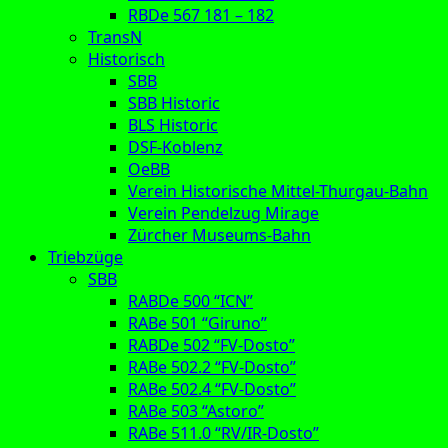
RBDe 567 181 – 182
TransN
Historisch
SBB
SBB Historic
BLS Historic
DSF-Koblenz
OeBB
Verein Historische Mittel-Thurgau-Bahn
Verein Pendelzug Mirage
Zürcher Museums-Bahn
Triebzüge
SBB
RABDe 500 “ICN”
RABe 501 “Giruno”
RABDe 502 “FV-Dosto”
RABe 502.2 “FV-Dosto”
RABe 502.4 “FV-Dosto”
RABe 503 “Astoro”
RABe 511.0 “RV/IR-Dosto”