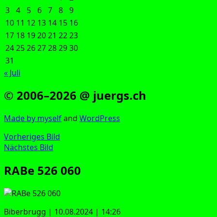
3
4
5
6
7
8
9
10
11
12
13
14
15
16
17
18
19
20
21
22
23
24
25
26
27
28
29
30
31
« Juli
© 2006–2026 @ juergs.ch
Made by mys­elf
and
Word­Press
Vorheriges Bild
Nächstes Bild
RABe 526 060
Biber­brugg | 10.08.2024 | 14:26