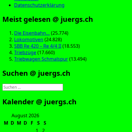
Datenschutzerklärung
Meist gelesen @ juergs.ch
Die Eisenbahn…
(25.774)
Lokomotiven
(24.828)
SBB Re 420 – Re 4/4 II
(18.553)
Triebzüge
(17.660)
Triebwagen Schmalspur
(13.494)
Suchen @ juergs.ch
Suchen
nach:
Kalender @ juergs.ch
August 2026
M
D
M
D
F
S
S
1
2