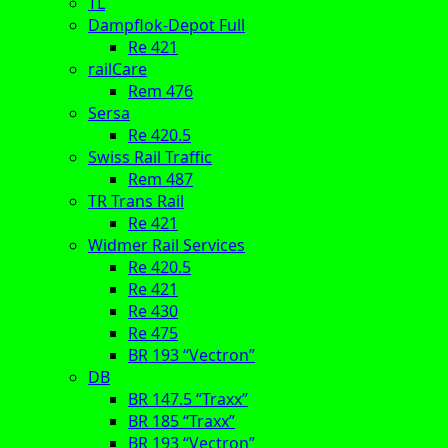
TL
Dampflok-Depot Full
Re 421
railCare
Rem 476
Sersa
Re 420.5
Swiss Rail Traffic
Rem 487
TR Trans Rail
Re 421
Widmer Rail Services
Re 420.5
Re 421
Re 430
Re 475
BR 193 “Vectron”
DB
BR 147.5 “Traxx”
BR 185 “Traxx”
BR 193 “Vectron”