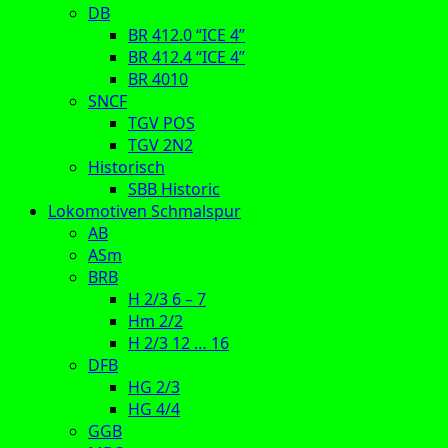
DB
BR 412.0 “ICE 4”
BR 412.4 “ICE 4”
BR 4010
SNCF
TGV POS
TGV 2N2
Historisch
SBB Historic
Lokomotiven Schmalspur
AB
ASm
BRB
H 2/3 6 – 7
Hm 2/2
H 2/3 12 … 16
DFB
HG 2/3
HG 4/4
GGB