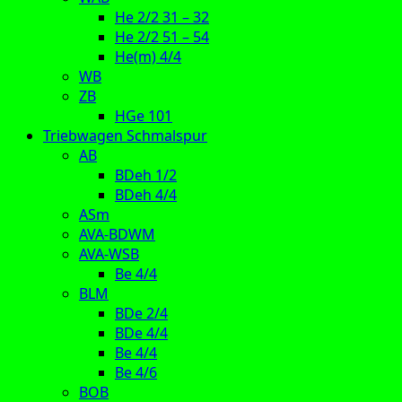
He 2/2 31 – 32
He 2/2 51 – 54
He(m) 4/4
WB
ZB
HGe 101
Triebwagen Schmalspur
AB
BDeh 1/2
BDeh 4/4
ASm
AVA-BDWM
AVA-WSB
Be 4/4
BLM
BDe 2/4
BDe 4/4
Be 4/4
Be 4/6
BOB