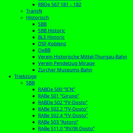
RBDe 567 181 – 182
TransN
Historisch
SBB
SBB Historic
BLS Historic
DSF-Koblenz
OeBB
Verein Historische Mittel-Thurgau-Bahn
Verein Pendelzug Mirage
Zürcher Museums-Bahn
Triebzüge
SBB
RABDe 500 “ICN”
RABe 501 “Giruno”
RABDe 502 “FV-Dosto”
RABe 502.2 “FV-Dosto”
RABe 502.4 “FV-Dosto”
RABe 503 “Astoro”
RABe 511.0 “RV/IR-Dosto”