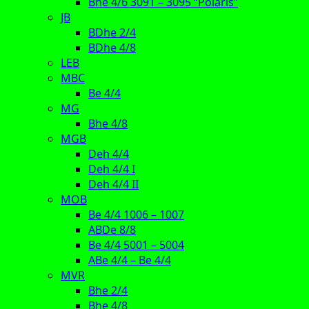
Bhe 4/6 3091 – 3095 “Polaris”
JB
BDhe 2/4
BDhe 4/8
LEB
MBC
Be 4/4
MG
Bhe 4/8
MGB
Deh 4/4
Deh 4/4 I
Deh 4/4 II
MOB
Be 4/4 1006 – 1007
ABDe 8/8
Be 4/4 5001 – 5004
ABe 4/4 – Be 4/4
MVR
Bhe 2/4
Bhe 4/8