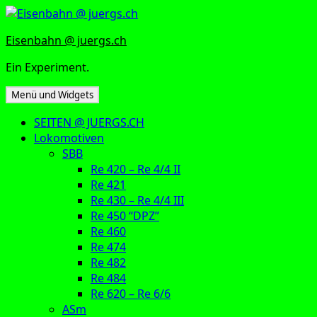
Zum
Inhalt
Eisenbahn @ juergs.ch
springen
Ein Experiment.
Menü und Widgets
SEITEN @ JUERGS.CH
Lokomotiven
SBB
Re 420 – Re 4/4 II
Re 421
Re 430 – Re 4/4 III
Re 450 “DPZ”
Re 460
Re 474
Re 482
Re 484
Re 620 – Re 6/6
ASm