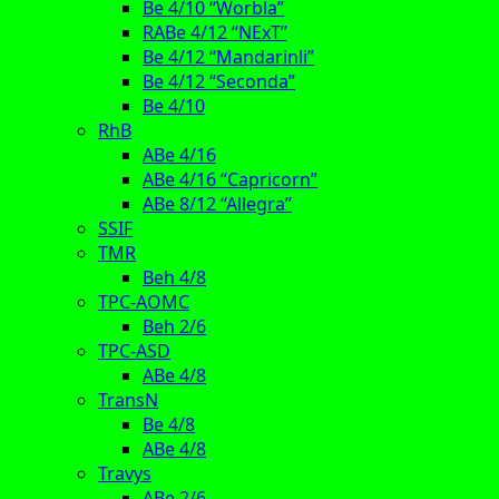
Be 4/10 “Worbla”
RABe 4/12 “NExT”
Be 4/12 “Mandarinli”
Be 4/12 “Seconda”
Be 4/10
RhB
ABe 4/16
ABe 4/16 “Capricorn”
ABe 8/12 “Allegra”
SSIF
TMR
Beh 4/8
TPC-AOMC
Beh 2/6
TPC-ASD
ABe 4/8
TransN
Be 4/8
ABe 4/8
Travys
ABe 2/6