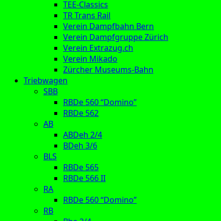
TEE-Classics
TR Trans Rail
Verein Dampfbahn Bern
Verein Dampfgruppe Zürich
Verein Extrazug.ch
Verein Mikado
Zürcher Museums-Bahn
Triebwagen
SBB
RBDe 560 “Domino”
RBDe 562
AB
ABDeh 2/4
BDeh 3/6
BLS
RBDe 565
RBDe 566 II
RA
RBDe 560 “Domino”
RB