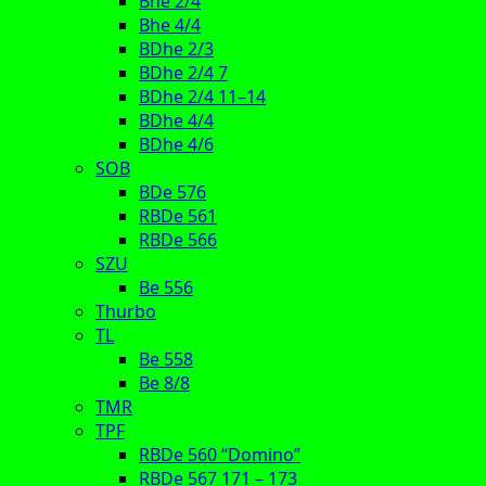
Bhe 2/4
Bhe 4/4
BDhe 2/3
BDhe 2/4 7
BDhe 2/4 11–14
BDhe 4/4
BDhe 4/6
SOB
BDe 576
RBDe 561
RBDe 566
SZU
Be 556
Thurbo
TL
Be 558
Be 8/8
TMR
TPF
RBDe 560 “Domino”
RBDe 567 171 – 173