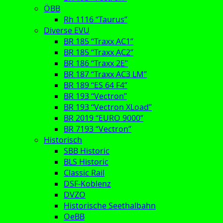
ÖBB
Rh 1116 “Taurus”
Diverse EVU
BR 185 “Traxx AC1”
BR 185 “Traxx AC2”
BR 186 “Traxx 2E”
BR 187 “Traxx AC3 LM”
BR 189 “ES 64 F4”
BR 193 “Vectron”
BR 193 “Vectron XLoad”
BR 2019 “EURO 9000”
BR 7193 “Vectron”
Historisch
SBB Historic
BLS Historic
Classic Rail
DSF-Koblenz
DVZO
Historische Seethalbahn
OeBB