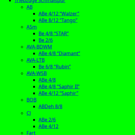
Triebzüge Schmalspur
AB
ABe 4/12 “Walzer”
ABe 8/12 “Tango”
ASm
Be 4/8 “STAR”
Be 2/6
AVA-BDWM
ABe 4/8 “Diamant”
AVA-LTB
Be 6/8 “Rubin”
AVA-WSB
ABe 4/8
ABe 4/8 “Saphir II”
ABe 4/12 “Saphir”
BOB
ABDeh 8/8
CJ
ABe 2/6
ABe 4/12
Fart