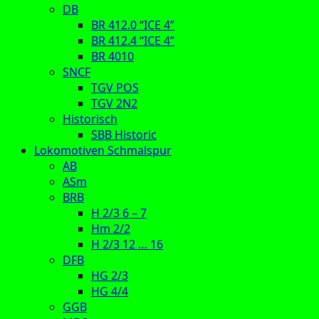
DB
BR 412.0 “ICE 4”
BR 412.4 “ICE 4”
BR 4010
SNCF
TGV POS
TGV 2N2
Historisch
SBB Historic
Lokomotiven Schmalspur
AB
ASm
BRB
H 2/3 6 – 7
Hm 2/2
H 2/3 12 … 16
DFB
HG 2/3
HG 4/4
GGB