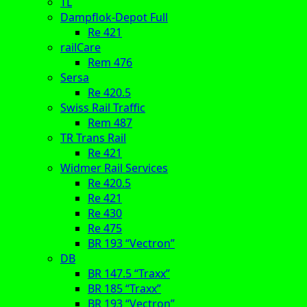
TL
Dampflok-Depot Full
Re 421
railCare
Rem 476
Sersa
Re 420.5
Swiss Rail Traffic
Rem 487
TR Trans Rail
Re 421
Widmer Rail Services
Re 420.5
Re 421
Re 430
Re 475
BR 193 “Vectron”
DB
BR 147.5 “Traxx”
BR 185 “Traxx”
BR 193 “Vectron”