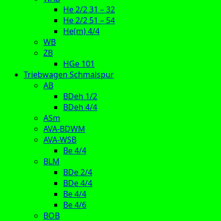
He 2/2 31 – 32
He 2/2 51 – 54
He(m) 4/4
WB
ZB
HGe 101
Triebwagen Schmalspur
AB
BDeh 1/2
BDeh 4/4
ASm
AVA-BDWM
AVA-WSB
Be 4/4
BLM
BDe 2/4
BDe 4/4
Be 4/4
Be 4/6
BOB