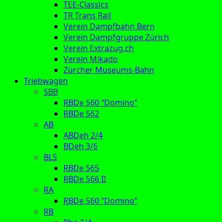
TEE-Classics
TR Trans Rail
Verein Dampfbahn Bern
Verein Dampfgruppe Zürich
Verein Extrazug.ch
Verein Mikado
Zürcher Museums-Bahn
Triebwagen
SBB
RBDe 560 “Domino”
RBDe 562
AB
ABDeh 2/4
BDeh 3/6
BLS
RBDe 565
RBDe 566 II
RA
RBDe 560 “Domino”
RB