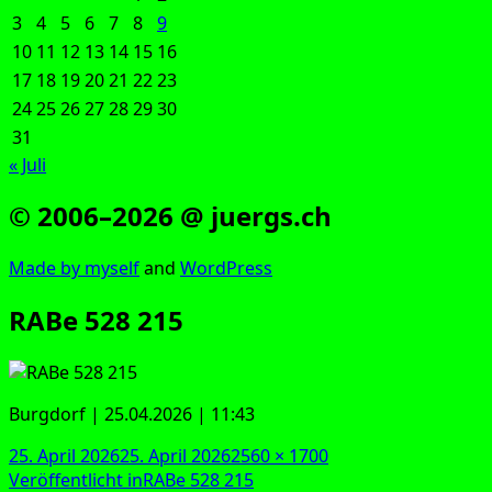
3
4
5
6
7
8
9
10
11
12
13
14
15
16
17
18
19
20
21
22
23
24
25
26
27
28
29
30
31
« Juli
© 2006–2026 @ juergs.ch
Made by mys­elf
and
Word­Press
RABe 528 215
Burg­dorf | 25.04.2026 | 11:43
Veröffentlicht
Originalgröße
25. April 2026
25. April 2026
2560 × 1700
am
Beitragsnavigation
Veröffentlicht in
RABe 528 215