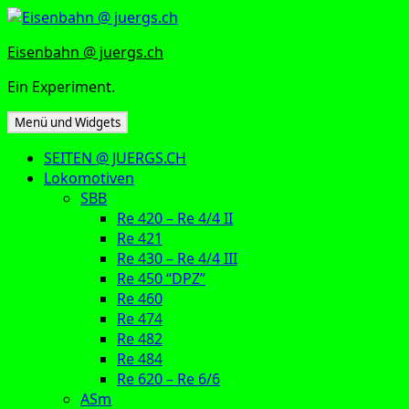
Zum
Inhalt
Eisenbahn @ juergs.ch
springen
Ein Experiment.
Menü und Widgets
SEITEN @ JUERGS.CH
Lokomotiven
SBB
Re 420 – Re 4/4 II
Re 421
Re 430 – Re 4/4 III
Re 450 “DPZ”
Re 460
Re 474
Re 482
Re 484
Re 620 – Re 6/6
ASm