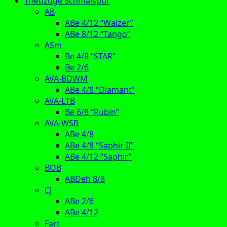
Triebzüge Schmalspur
AB
ABe 4/12 “Walzer”
ABe 8/12 “Tango”
ASm
Be 4/8 “STAR”
Be 2/6
AVA-BDWM
ABe 4/8 “Diamant”
AVA-LTB
Be 6/8 “Rubin”
AVA-WSB
ABe 4/8
ABe 4/8 “Saphir II”
ABe 4/12 “Saphir”
BOB
ABDeh 8/8
CJ
ABe 2/6
ABe 4/12
Fart