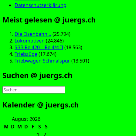
Datenschutzerklärung
Meist gelesen @ juergs.ch
Die Eisenbahn…
(25.794)
Lokomotiven
(24.846)
SBB Re 420 – Re 4/4 II
(18.563)
Triebzüge
(17.674)
Triebwagen Schmalspur
(13.501)
Suchen @ juergs.ch
Suchen
nach:
Kalender @ juergs.ch
August 2026
M
D
M
D
F
S
S
1
2