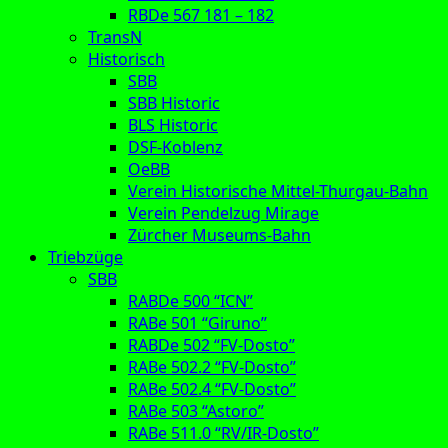
RBDe 567 181 – 182
TransN
Historisch
SBB
SBB Historic
BLS Historic
DSF-Koblenz
OeBB
Verein Historische Mittel-Thurgau-Bahn
Verein Pendelzug Mirage
Zürcher Museums-Bahn
Triebzüge
SBB
RABDe 500 “ICN”
RABe 501 “Giruno”
RABDe 502 “FV-Dosto”
RABe 502.2 “FV-Dosto”
RABe 502.4 “FV-Dosto”
RABe 503 “Astoro”
RABe 511.0 “RV/IR-Dosto”