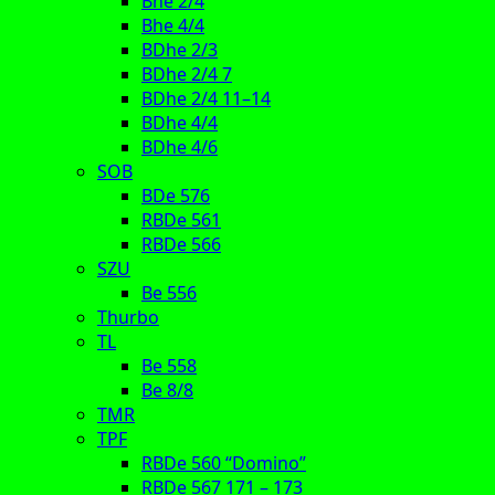
Bhe 2/4
Bhe 4/4
BDhe 2/3
BDhe 2/4 7
BDhe 2/4 11–14
BDhe 4/4
BDhe 4/6
SOB
BDe 576
RBDe 561
RBDe 566
SZU
Be 556
Thurbo
TL
Be 558
Be 8/8
TMR
TPF
RBDe 560 “Domino”
RBDe 567 171 – 173