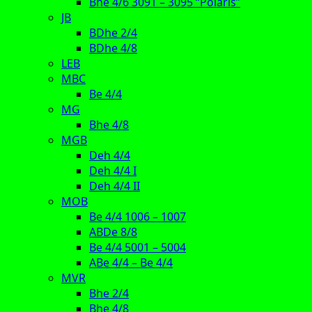
Bhe 4/6 3091 – 3095 “Polaris”
JB
BDhe 2/4
BDhe 4/8
LEB
MBC
Be 4/4
MG
Bhe 4/8
MGB
Deh 4/4
Deh 4/4 I
Deh 4/4 II
MOB
Be 4/4 1006 – 1007
ABDe 8/8
Be 4/4 5001 – 5004
ABe 4/4 – Be 4/4
MVR
Bhe 2/4
Bhe 4/8