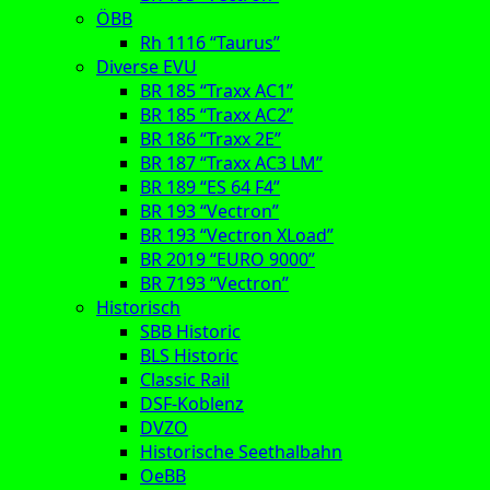
ÖBB
Rh 1116 “Taurus”
Diverse EVU
BR 185 “Traxx AC1”
BR 185 “Traxx AC2”
BR 186 “Traxx 2E”
BR 187 “Traxx AC3 LM”
BR 189 “ES 64 F4”
BR 193 “Vectron”
BR 193 “Vectron XLoad”
BR 2019 “EURO 9000”
BR 7193 “Vectron”
Historisch
SBB Historic
BLS Historic
Classic Rail
DSF-Koblenz
DVZO
Historische Seethalbahn
OeBB