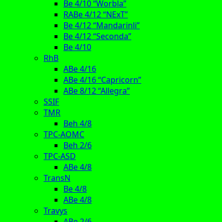
Be 4/10 “Worbla”
RABe 4/12 “NExT”
Be 4/12 “Mandarinli”
Be 4/12 “Seconda”
Be 4/10
RhB
ABe 4/16
ABe 4/16 “Capricorn”
ABe 8/12 “Allegra”
SSIF
TMR
Beh 4/8
TPC-AOMC
Beh 2/6
TPC-ASD
ABe 4/8
TransN
Be 4/8
ABe 4/8
Travys
ABe 2/6