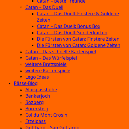
Catan – Beste Freunde
Catan – Das Duell
Catan – Das Duell: Finstere & Goldene
Zeiten
Catan – Das Duell: Bonus Box
Catan – Das Duell: Sonderkarten
Die Fürsten von Catan: Finstere Zeiten
Die Fürsten von Catan: Goldene Zeiten
Catan – Das schnelle Kartenspiel
Catan – Das Würfelspiel
weitere Brettspiele
weitere Kartenspiele
Lego Ideas
Pässe-Blog
Albispasshöhe
Benkerjoch
Bözberg
Bürersteig
Col du Mont Crosin
Etzelpass
Gotthard – San Gottardo