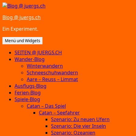
Zum
Inhalt
Blog @ juergs.ch
springen
Ein Experiment.
Menü und Widgets
SEITEN @ JUERGS.CH
Wander-Blog
Winterwandern
Schneeschuhwandern
Aare – Reuss – Limmat
Ausflugs-Blog
Ferien-Blog
Spiele-Blog
Catan – Das Spiel
Catan – Seefahrer
Szenario: Zu neuen Ufern
Szenario: Die vier Inseln
Szenario: Ozeanien