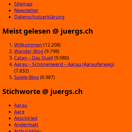
Sitemap
Newsletter
Datenschutzerklärung
Meist gelesen @ juergs.ch
Willkommen
(12.208)
Wander-Blog
(9.798)
Catan – Das Duell
(9.080)
Aarau – Schönenwerd – Aarau (Aareuferweg)
(7.832)
Spiele-Blog
(6.987)
Stichworte @ juergs.ch
Aarau
Aare
Aeschiried
Andermatt
Arth-Goldau