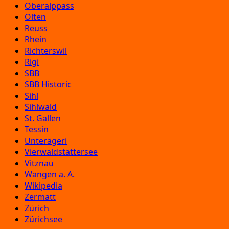
Oberalppass
Olten
Reuss
Rhein
Richterswil
Rigi
SBB
SBB Historic
Sihl
Sihlwald
St. Gallen
Tessin
Unterägeri
Vierwaldstättersee
Vitznau
Wangen a. A.
Wikipedia
Zermatt
Zürich
Zürichsee