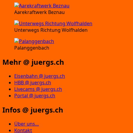
Aarekraftwerk Beznau
Unterwegs Richtung Wolfhalden
Palanggenbach
Mehr @ juergs.ch
Eisenbahn @ juergs.ch
HBB @ juergs.ch
Livecams @ juergs.ch
Portal @ juergs.ch
Infos @ juergs.ch
Über uns…
Kontakt