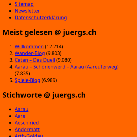
Sitemap
Newsletter
Datenschutzerklärung
Meist gelesen @ juergs.ch
Willkommen
(12.214)
Wander-Blog
(9.803)
Catan – Das Duell
(9.080)
Aarau – Schönenwerd – Aarau (Aareuferweg)
(7.835)
Spiele-Blog
(6.989)
Stichworte @ juergs.ch
Aarau
Aare
Aeschiried
Andermatt
Arth-Goldau