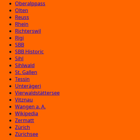
Oberalppass
Olten
Reuss
Rhein
Richterswil
Rigi
SBB
SBB Historic
Sihl
Sihlwald
St. Gallen
Tessin
Unterägeri
Vierwaldstättersee
Vitznau
Wangen a. A.
Wikipedia
Zermatt
Zürich
Zürichsee