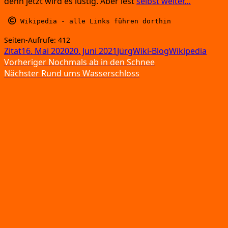
denn jetzt wird es lus­tig.
Aber lest
selbst wei­ter…
 Wikipedia 
- alle Links führen dorthin
Sei­ten-Auf­ru­fe:
412
Format
Veröffentlicht
Autor
Kategorien
Schlagwörter
Zitat
16. Mai 2020
20. Juni 2021
Jürg
Wiki-Blog
Wikipedia
Beitragsnavigation
am
Vorheriger
Vorheriger
Nochmals ab in den Schnee
Nächster
Beitrag:
Nächster
Rund ums Wasserschloss
Beitrag: