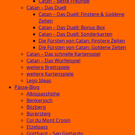
Catan – Beste Freunde
Catan – Das Duell
Catan – Das Duell: Finstere & Goldene
Zeiten
Catan – Das Duell: Bonus Box
Catan – Das Duell: Sonderkarten
Die Fürsten von Catan: Finstere Zeiten
Die Fürsten von Catan: Goldene Zeiten
Catan – Das schnelle Kartenspiel
Catan – Das Würfelspiel
weitere Brettspiele
weitere Kartenspiele
Lego Ideas
Pässe-Blog
Albispasshöhe
Benkerjoch
Bözberg
Bürersteig
Col du Mont Crosin
Etzelpass
Gotthard – San Gottardo