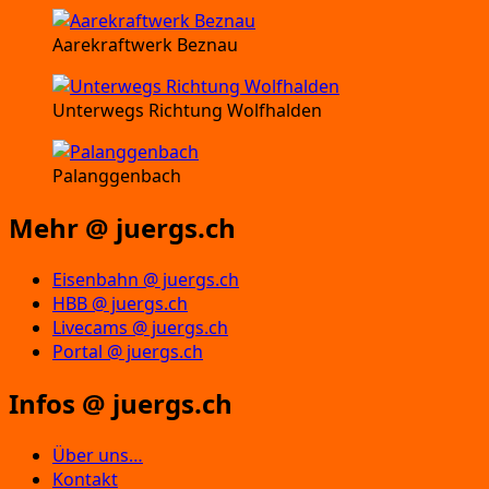
Aarekraftwerk Beznau
Unterwegs Richtung Wolfhalden
Palanggenbach
Mehr @ juergs.ch
Eisenbahn @ juergs.ch
HBB @ juergs.ch
Livecams @ juergs.ch
Portal @ juergs.ch
Infos @ juergs.ch
Über uns…
Kontakt