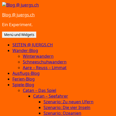
Zum
Inhalt
Blog @ juergs.ch
springen
Ein Experiment.
Menü und Widgets
SEITEN @ JUERGS.CH
Wander-Blog
Winterwandern
Schneeschuhwandern
Aare – Reuss – Limmat
Ausflugs-Blog
Ferien-Blog
Spiele-Blog
Catan – Das Spiel
Catan – Seefahrer
Szenario: Zu neuen Ufern
Szenario: Die vier Inseln
Szenario: Ozeanien