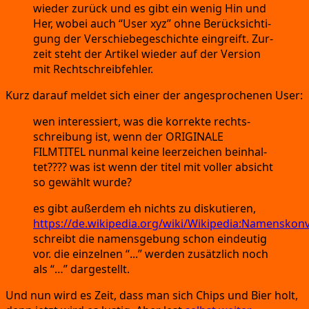
wie­der zurück und es gibt ein wenig Hin und
Her,
wobei auch
“User xyz”
ohne Berück­sich­ti­
gung der Ver­schie­be­ge­schich­te ein­greift.
Zur­
zeit steht der Arti­kel wie­der auf der Ver­si­on
mit Rechtschreibfehler.
Kurz dar­auf mel­det sich einer der ange­spro­che­nen User:
wen inter­es­siert,
was die kor­rek­te rechts­
schrei­bung ist,
wenn der ORIGINALE
FILMTITEL nun­mal kei­ne leer­zei­chen beinhal­
tet?
??
? was ist wenn der titel mit vol­ler absicht
so gewählt wurde?
es gibt außer­dem eh nichts zu dis­ku­tie­ren,
https:
//de.wikipedia.org/wiki/Wikipedia:Namenskon
schreibt die namens­ge­bung schon ein­deu­tig
vor.
die ein­zel­nen
“.
..
” wer­den zusätz­lich noch
als
“…”
dargestellt.
Und nun wird es Zeit,
dass man sich Chips und Bier holt,