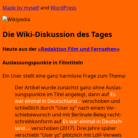
Made by mys­elf
and
Word­Press
Die Wiki-Diskussion des Tages
Heute aus der
«Redaktion Film und Fernsehen»
Auslassungspunkte in Filmtiteln
Ein User stellt eine ganz harm­lo­se Fra­ge zum Thema:
Der Arti­kel wur­de zunächst ganz ohne Aus­las­
sungs­punk­te im Titel ange­legt,
dann auf
Es
war ein­mal in Deutsch­land…
ver­scho­ben und
schließ­lich durch
“User xy”
nach einem Ver­
schie­be­wunsch und mit Ber­li­na­le-Beleg recht­
schreib­kon­form auf
Es war ein­mal in Deutsch­
land
…
ver­scho­ben
(2017)
. Drei Jah­re spä­ter
ver­schiebt
“User yz”
plötz­lich mit LdiF-Ver­weis