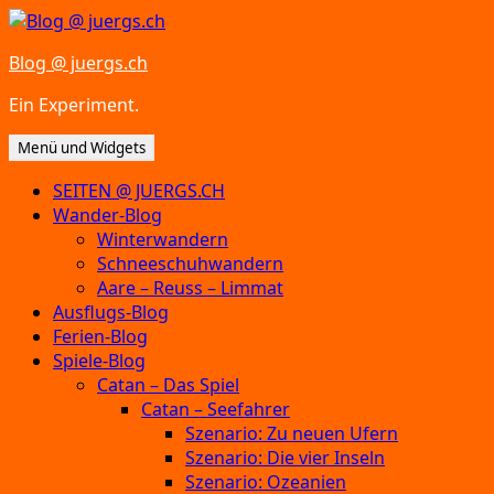
Zum
Inhalt
Blog @ juergs.ch
springen
Ein Experiment.
Menü und Widgets
SEITEN @ JUERGS.CH
Wander-Blog
Winterwandern
Schneeschuhwandern
Aare – Reuss – Limmat
Ausflugs-Blog
Ferien-Blog
Spiele-Blog
Catan – Das Spiel
Catan – Seefahrer
Szenario: Zu neuen Ufern
Szenario: Die vier Inseln
Szenario: Ozeanien