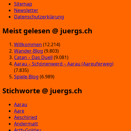
Sitemap
Newsletter
Datenschutzerklärung
Meist gelesen @ juergs.ch
Willkommen
(12.214)
Wander-Blog
(9.803)
Catan – Das Duell
(9.081)
Aarau – Schönenwerd – Aarau (Aareuferweg)
(7.835)
Spiele-Blog
(6.989)
Stichworte @ juergs.ch
Aarau
Aare
Aeschiried
Andermatt
Arth-Goldau