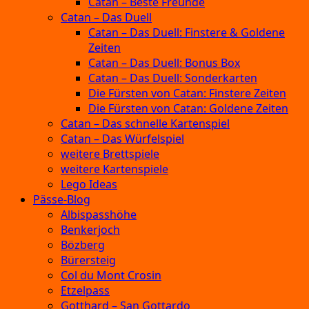
Catan – Beste Freunde
Catan – Das Duell
Catan – Das Duell: Finstere & Goldene
Zeiten
Catan – Das Duell: Bonus Box
Catan – Das Duell: Sonderkarten
Die Fürsten von Catan: Finstere Zeiten
Die Fürsten von Catan: Goldene Zeiten
Catan – Das schnelle Kartenspiel
Catan – Das Würfelspiel
weitere Brettspiele
weitere Kartenspiele
Lego Ideas
Pässe-Blog
Albispasshöhe
Benkerjoch
Bözberg
Bürersteig
Col du Mont Crosin
Etzelpass
Gotthard – San Gottardo