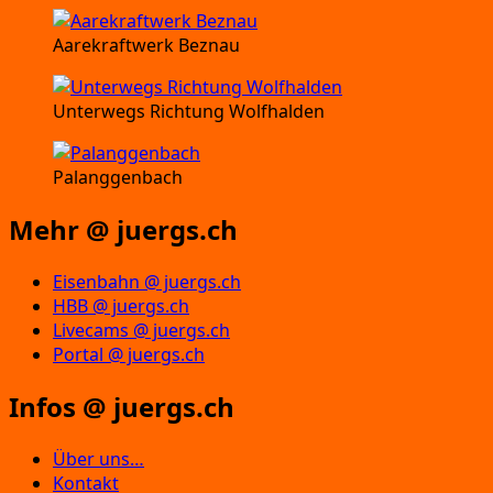
Aarekraftwerk Beznau
Unterwegs Richtung Wolfhalden
Palanggenbach
Mehr @ juergs.ch
Eisenbahn @ juergs.ch
HBB @ juergs.ch
Livecams @ juergs.ch
Portal @ juergs.ch
Infos @ juergs.ch
Über uns…
Kontakt