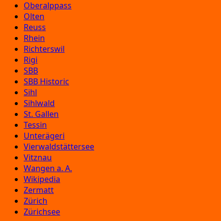
Oberalppass
Olten
Reuss
Rhein
Richterswil
Rigi
SBB
SBB Historic
Sihl
Sihlwald
St. Gallen
Tessin
Unterägeri
Vierwaldstättersee
Vitznau
Wangen a. A.
Wikipedia
Zermatt
Zürich
Zürichsee