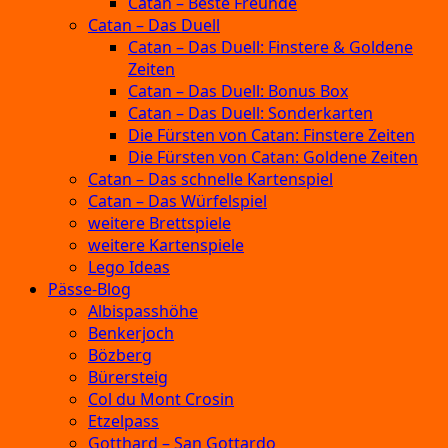
Catan – Beste Freunde
Catan – Das Duell
Catan – Das Duell: Finstere & Goldene
Zeiten
Catan – Das Duell: Bonus Box
Catan – Das Duell: Sonderkarten
Die Fürsten von Catan: Finstere Zeiten
Die Fürsten von Catan: Goldene Zeiten
Catan – Das schnelle Kartenspiel
Catan – Das Würfelspiel
weitere Brettspiele
weitere Kartenspiele
Lego Ideas
Pässe-Blog
Albispasshöhe
Benkerjoch
Bözberg
Bürersteig
Col du Mont Crosin
Etzelpass
Gotthard – San Gottardo