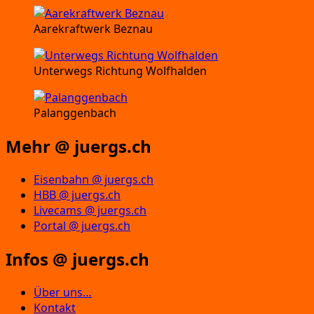
Aarekraftwerk Beznau
Unterwegs Richtung Wolfhalden
Palanggenbach
Mehr @ juergs.ch
Eisenbahn @ juergs.ch
HBB @ juergs.ch
Livecams @ juergs.ch
Portal @ juergs.ch
Infos @ juergs.ch
Über uns…
Kontakt