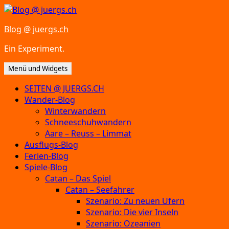
Zum
Inhalt
Blog @ juergs.ch
springen
Ein Experiment.
Menü und Widgets
SEITEN @ JUERGS.CH
Wander-Blog
Winterwandern
Schneeschuhwandern
Aare – Reuss – Limmat
Ausflugs-Blog
Ferien-Blog
Spiele-Blog
Catan – Das Spiel
Catan – Seefahrer
Szenario: Zu neuen Ufern
Szenario: Die vier Inseln
Szenario: Ozeanien