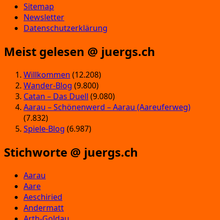
Sitemap
Newsletter
Datenschutzerklärung
Meist gelesen @ juergs.ch
Willkommen
(12.208)
Wander-Blog
(9.800)
Catan – Das Duell
(9.080)
Aarau – Schönenwerd – Aarau (Aareuferweg)
(7.832)
Spiele-Blog
(6.987)
Stichworte @ juergs.ch
Aarau
Aare
Aeschiried
Andermatt
Arth-Goldau