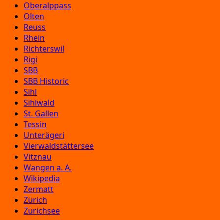
Oberalppass
Olten
Reuss
Rhein
Richterswil
Rigi
SBB
SBB Historic
Sihl
Sihlwald
St. Gallen
Tessin
Unterägeri
Vierwaldstättersee
Vitznau
Wangen a. A.
Wikipedia
Zermatt
Zürich
Zürichsee