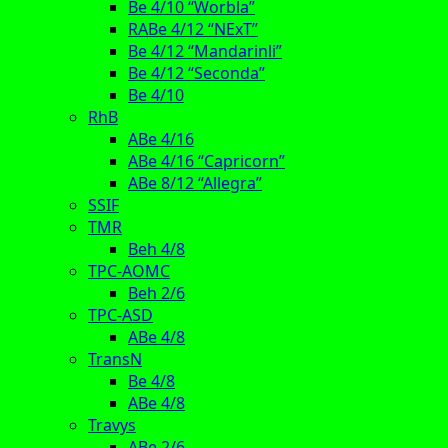
Be 4/10 “Worbla”
RABe 4/12 “NExT”
Be 4/12 “Mandarinli”
Be 4/12 “Seconda”
Be 4/10
RhB
ABe 4/16
ABe 4/16 “Capricorn”
ABe 8/12 “Allegra”
SSIF
TMR
Beh 4/8
TPC-AOMC
Beh 2/6
TPC-ASD
ABe 4/8
TransN
Be 4/8
ABe 4/8
Travys
ABe 2/6