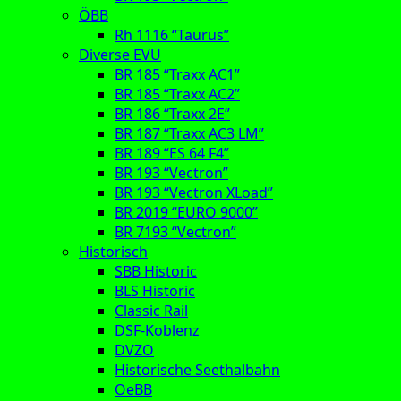
ÖBB
Rh 1116 “Taurus”
Diverse EVU
BR 185 “Traxx AC1”
BR 185 “Traxx AC2”
BR 186 “Traxx 2E”
BR 187 “Traxx AC3 LM”
BR 189 “ES 64 F4”
BR 193 “Vectron”
BR 193 “Vectron XLoad”
BR 2019 “EURO 9000”
BR 7193 “Vectron”
Historisch
SBB Historic
BLS Historic
Classic Rail
DSF-Koblenz
DVZO
Historische Seethalbahn
OeBB