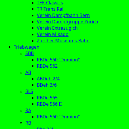
TEE-Classics
TR Trans Rail
Verein Dampfbahn Bern
Verein Dampfgruppe Zürich
Verein Extrazug.ch
Verein Mikado
Zürcher Museums-Bahn
Triebwagen
SBB
RBDe 560 “Domino”
RBDe 562
AB
ABDeh 2/4
BDeh 3/6
BLS
RBDe 565
RBDe 566 II
RA
RBDe 560 “Domino”
RB