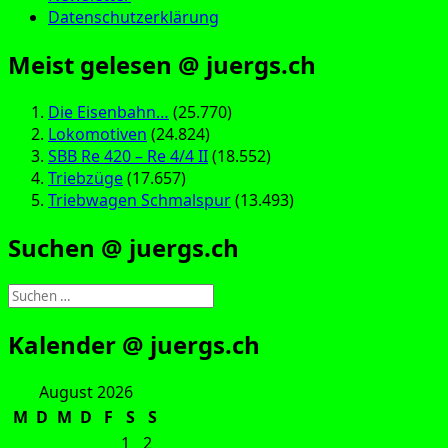
Datenschutzerklärung
Meist gelesen @ juergs.ch
Die Eisenbahn…
(25.770)
Lokomotiven
(24.824)
SBB Re 420 – Re 4/4 II
(18.552)
Triebzüge
(17.657)
Triebwagen Schmalspur
(13.493)
Suchen @ juergs.ch
Suchen
nach:
Kalender @ juergs.ch
August 2026
M
D
M
D
F
S
S
1
2