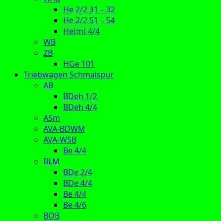
He 2/2 31 – 32
He 2/2 51 – 54
He(m) 4/4
WB
ZB
HGe 101
Triebwagen Schmalspur
AB
BDeh 1/2
BDeh 4/4
ASm
AVA-BDWM
AVA-WSB
Be 4/4
BLM
BDe 2/4
BDe 4/4
Be 4/4
Be 4/6
BOB