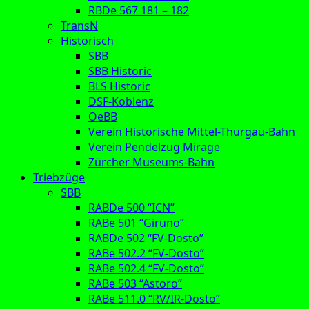
RBDe 567 181 – 182
TransN
Historisch
SBB
SBB Historic
BLS Historic
DSF-Koblenz
OeBB
Verein Historische Mittel-Thurgau-Bahn
Verein Pendelzug Mirage
Zürcher Museums-Bahn
Triebzüge
SBB
RABDe 500 “ICN”
RABe 501 “Giruno”
RABDe 502 “FV-Dosto”
RABe 502.2 “FV-Dosto”
RABe 502.4 “FV-Dosto”
RABe 503 “Astoro”
RABe 511.0 “RV/IR-Dosto”