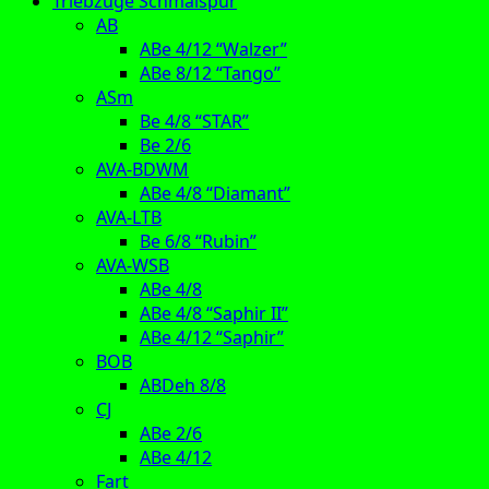
Triebzüge Schmalspur
AB
ABe 4/12 “Walzer”
ABe 8/12 “Tango”
ASm
Be 4/8 “STAR”
Be 2/6
AVA-BDWM
ABe 4/8 “Diamant”
AVA-LTB
Be 6/8 “Rubin”
AVA-WSB
ABe 4/8
ABe 4/8 “Saphir II”
ABe 4/12 “Saphir”
BOB
ABDeh 8/8
CJ
ABe 2/6
ABe 4/12
Fart