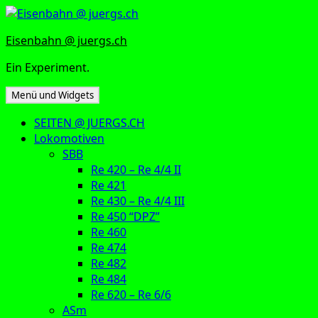
Zum
Inhalt
Eisenbahn @ juergs.ch
springen
Ein Experiment.
Menü und Widgets
SEITEN @ JUERGS.CH
Lokomotiven
SBB
Re 420 – Re 4/4 II
Re 421
Re 430 – Re 4/4 III
Re 450 “DPZ”
Re 460
Re 474
Re 482
Re 484
Re 620 – Re 6/6
ASm