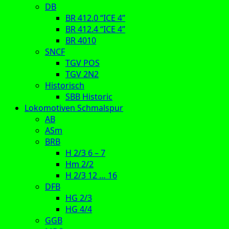
DB
BR 412.0 “ICE 4”
BR 412.4 “ICE 4”
BR 4010
SNCF
TGV POS
TGV 2N2
Historisch
SBB Historic
Lokomotiven Schmalspur
AB
ASm
BRB
H 2/3 6 – 7
Hm 2/2
H 2/3 12 … 16
DFB
HG 2/3
HG 4/4
GGB