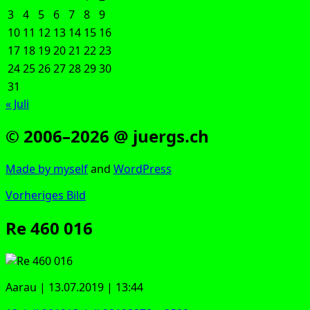
3
4
5
6
7
8
9
10
11
12
13
14
15
16
17
18
19
20
21
22
23
24
25
26
27
28
29
30
31
« Juli
© 2006–2026 @ juergs.ch
Made by mys­elf
and
Word­Press
Vorheriges Bild
Re 460 016
Aar­au | 13.07.2019 | 13:44