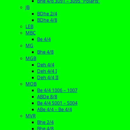
Bhe 4/6 3091 – 3095 “Polaris”
JB
BDhe 2/4
BDhe 4/8
LEB
MBC
Be 4/4
MG
Bhe 4/8
MGB
Deh 4/4
Deh 4/4 I
Deh 4/4 II
MOB
Be 4/4 1006 – 1007
ABDe 8/8
Be 4/4 5001 – 5004
ABe 4/4 – Be 4/4
MVR
Bhe 2/4
Bhe 4/8