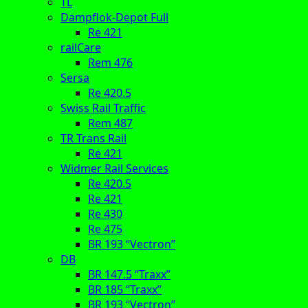
TL
Dampflok-Depot Full
Re 421
railCare
Rem 476
Sersa
Re 420.5
Swiss Rail Traffic
Rem 487
TR Trans Rail
Re 421
Widmer Rail Services
Re 420.5
Re 421
Re 430
Re 475
BR 193 “Vectron”
DB
BR 147.5 “Traxx”
BR 185 “Traxx”
BR 193 “Vectron”