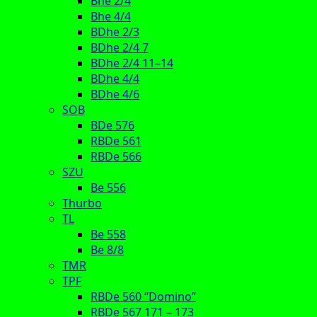
Bhe 2/4
Bhe 4/4
BDhe 2/3
BDhe 2/4 7
BDhe 2/4 11–14
BDhe 4/4
BDhe 4/6
SOB
BDe 576
RBDe 561
RBDe 566
SZU
Be 556
Thurbo
TL
Be 558
Be 8/8
TMR
TPF
RBDe 560 “Domino”
RBDe 567 171 – 173