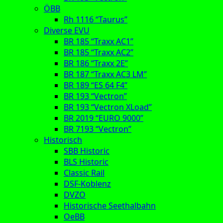
ÖBB
Rh 1116 “Taurus”
Diverse EVU
BR 185 “Traxx AC1”
BR 185 “Traxx AC2”
BR 186 “Traxx 2E”
BR 187 “Traxx AC3 LM”
BR 189 “ES 64 F4”
BR 193 “Vectron”
BR 193 “Vectron XLoad”
BR 2019 “EURO 9000”
BR 7193 “Vectron”
Historisch
SBB Historic
BLS Historic
Classic Rail
DSF-Koblenz
DVZO
Historische Seethalbahn
OeBB