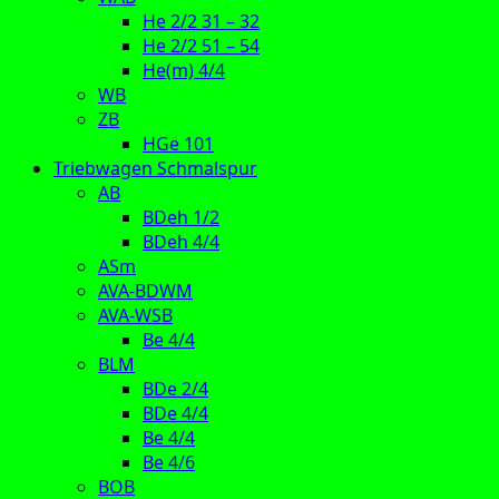
He 2/2 31 – 32
He 2/2 51 – 54
He(m) 4/4
WB
ZB
HGe 101
Triebwagen Schmalspur
AB
BDeh 1/2
BDeh 4/4
ASm
AVA-BDWM
AVA-WSB
Be 4/4
BLM
BDe 2/4
BDe 4/4
Be 4/4
Be 4/6
BOB