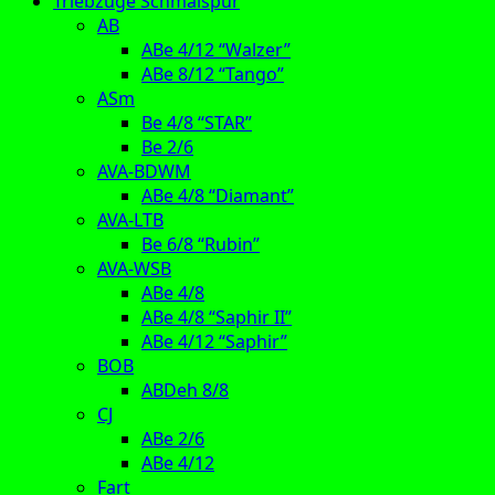
Triebzüge Schmalspur
AB
ABe 4/12 “Walzer”
ABe 8/12 “Tango”
ASm
Be 4/8 “STAR”
Be 2/6
AVA-BDWM
ABe 4/8 “Diamant”
AVA-LTB
Be 6/8 “Rubin”
AVA-WSB
ABe 4/8
ABe 4/8 “Saphir II”
ABe 4/12 “Saphir”
BOB
ABDeh 8/8
CJ
ABe 2/6
ABe 4/12
Fart