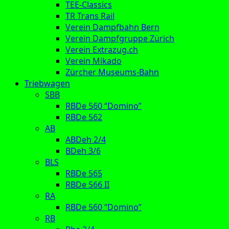
TEE-Classics
TR Trans Rail
Verein Dampfbahn Bern
Verein Dampfgruppe Zürich
Verein Extrazug.ch
Verein Mikado
Zürcher Museums-Bahn
Triebwagen
SBB
RBDe 560 “Domino”
RBDe 562
AB
ABDeh 2/4
BDeh 3/6
BLS
RBDe 565
RBDe 566 II
RA
RBDe 560 “Domino”
RB