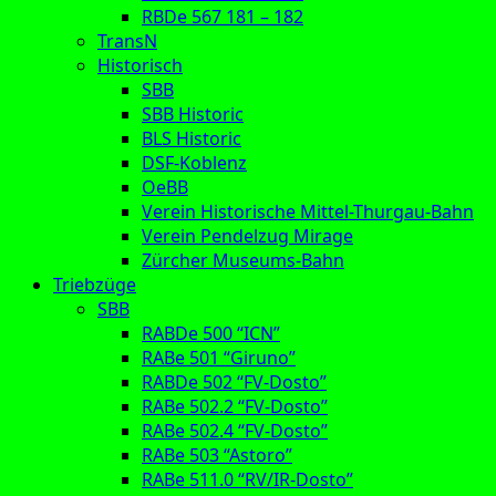
RBDe 567 181 – 182
TransN
Historisch
SBB
SBB Historic
BLS Historic
DSF-Koblenz
OeBB
Verein Historische Mittel-Thurgau-Bahn
Verein Pendelzug Mirage
Zürcher Museums-Bahn
Triebzüge
SBB
RABDe 500 “ICN”
RABe 501 “Giruno”
RABDe 502 “FV-Dosto”
RABe 502.2 “FV-Dosto”
RABe 502.4 “FV-Dosto”
RABe 503 “Astoro”
RABe 511.0 “RV/IR-Dosto”