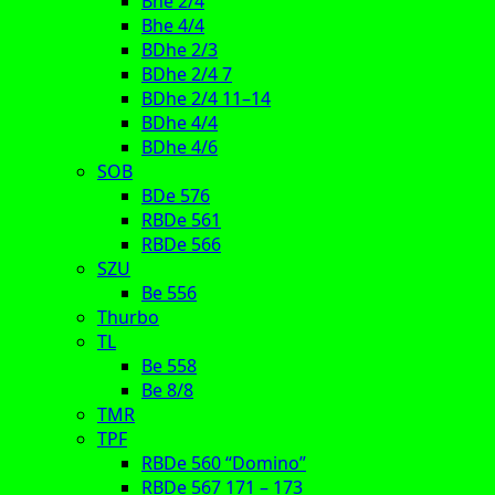
Bhe 2/4
Bhe 4/4
BDhe 2/3
BDhe 2/4 7
BDhe 2/4 11–14
BDhe 4/4
BDhe 4/6
SOB
BDe 576
RBDe 561
RBDe 566
SZU
Be 556
Thurbo
TL
Be 558
Be 8/8
TMR
TPF
RBDe 560 “Domino”
RBDe 567 171 – 173