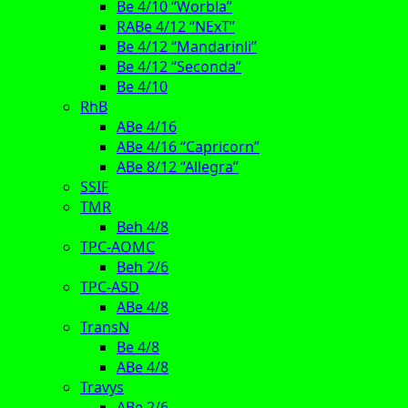
Be 4/10 “Worbla”
RABe 4/12 “NExT”
Be 4/12 “Mandarinli”
Be 4/12 “Seconda”
Be 4/10
RhB
ABe 4/16
ABe 4/16 “Capricorn”
ABe 8/12 “Allegra”
SSIF
TMR
Beh 4/8
TPC-AOMC
Beh 2/6
TPC-ASD
ABe 4/8
TransN
Be 4/8
ABe 4/8
Travys
ABe 2/6