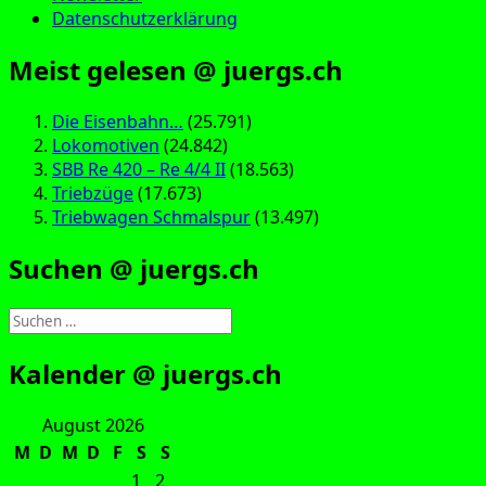
Datenschutzerklärung
Meist gelesen @ juergs.ch
Die Eisenbahn…
(25.791)
Lokomotiven
(24.842)
SBB Re 420 – Re 4/4 II
(18.563)
Triebzüge
(17.673)
Triebwagen Schmalspur
(13.497)
Suchen @ juergs.ch
Suchen
nach:
Kalender @ juergs.ch
August 2026
M
D
M
D
F
S
S
1
2