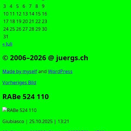
3
4
5
6
7
8
9
10
11
12
13
14
15
16
17
18
19
20
21
22
23
24
25
26
27
28
29
30
31
« Juli
© 2006–2026 @ juergs.ch
Made by mys­elf
and
Word­Press
Vorheriges Bild
RABe 524 110
Giubi­as­co | 25.10.2025 | 13:21