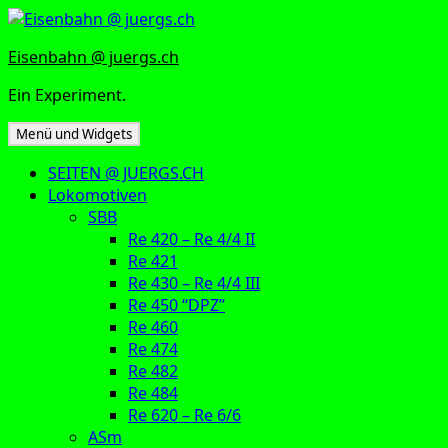
Zum
Inhalt
Eisenbahn @ juergs.ch
springen
Ein Experiment.
Menü und Widgets
SEITEN @ JUERGS.CH
Lokomotiven
SBB
Re 420 – Re 4/4 II
Re 421
Re 430 – Re 4/4 III
Re 450 “DPZ”
Re 460
Re 474
Re 482
Re 484
Re 620 – Re 6/6
ASm