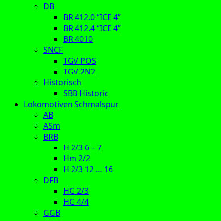
DB
BR 412.0 “ICE 4”
BR 412.4 “ICE 4”
BR 4010
SNCF
TGV POS
TGV 2N2
Historisch
SBB Historic
Lokomotiven Schmalspur
AB
ASm
BRB
H 2/3 6 – 7
Hm 2/2
H 2/3 12 … 16
DFB
HG 2/3
HG 4/4
GGB