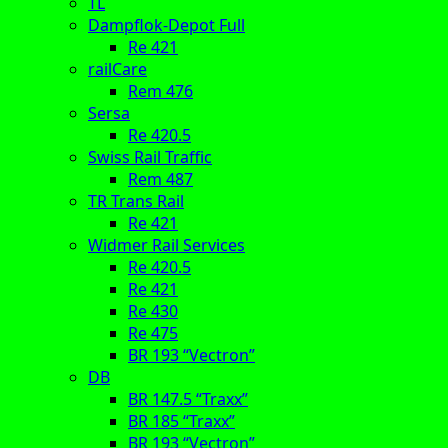
TL
Dampflok-Depot Full
Re 421
railCare
Rem 476
Sersa
Re 420.5
Swiss Rail Traffic
Rem 487
TR Trans Rail
Re 421
Widmer Rail Services
Re 420.5
Re 421
Re 430
Re 475
BR 193 “Vectron”
DB
BR 147.5 “Traxx”
BR 185 “Traxx”
BR 193 “Vectron”