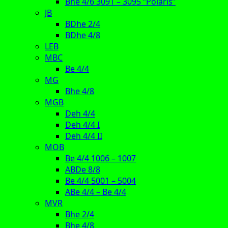
Bhe 4/6 3091 – 3095 “Polaris”
JB
BDhe 2/4
BDhe 4/8
LEB
MBC
Be 4/4
MG
Bhe 4/8
MGB
Deh 4/4
Deh 4/4 I
Deh 4/4 II
MOB
Be 4/4 1006 – 1007
ABDe 8/8
Be 4/4 5001 – 5004
ABe 4/4 – Be 4/4
MVR
Bhe 2/4
Bhe 4/8