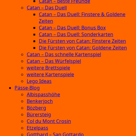
Catan – Beste Freunde
Catan – Das Duell
Catan – Das Duell: Finstere & Goldene
Zeiten
Catan – Das Duell: Bonus Box
Catan – Das Duell: Sonderkarten
Die Fürsten von Catan: Finstere Zeiten
Die Fürsten von Catan: Goldene Zeiten
Catan – Das schnelle Kartenspiel
Catan – Das Würfelspiel
weitere Brettspiele
weitere Kartenspiele
Lego Ideas
Pässe-Blog
Albispasshöhe
Benkerjoch
Bözberg
Bürersteig
Col du Mont Crosin
Etzelpass
Gotthard – San Gottardo