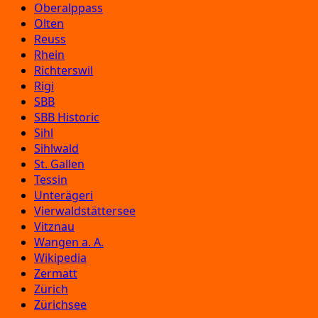
Oberalppass
Olten
Reuss
Rhein
Richterswil
Rigi
SBB
SBB Historic
Sihl
Sihlwald
St. Gallen
Tessin
Unterägeri
Vierwaldstättersee
Vitznau
Wangen a. A.
Wikipedia
Zermatt
Zürich
Zürichsee