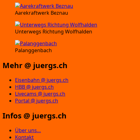
Aarekraftwerk Beznau
Unterwegs Richtung Wolfhalden
Palanggenbach
Mehr @ juergs.ch
Eisenbahn @ juergs.ch
HBB @ juergs.ch
Livecams @ juergs.ch
Portal @ juergs.ch
Infos @ juergs.ch
Über uns…
Kontakt