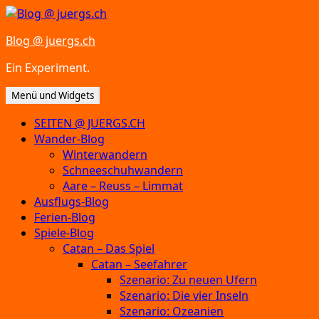
Zum
Inhalt
Blog @ juergs.ch
springen
Ein Experiment.
Menü und Widgets
SEITEN @ JUERGS.CH
Wander-Blog
Winterwandern
Schneeschuhwandern
Aare – Reuss – Limmat
Ausflugs-Blog
Ferien-Blog
Spiele-Blog
Catan – Das Spiel
Catan – Seefahrer
Szenario: Zu neuen Ufern
Szenario: Die vier Inseln
Szenario: Ozeanien