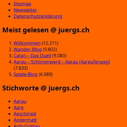
Sitemap
Newsletter
Datenschutzerklärung
Meist gelesen @ juergs.ch
Willkommen
(12.211)
Wander-Blog
(9.802)
Catan – Das Duell
(9.080)
Aarau – Schönenwerd – Aarau (Aareuferweg)
(7.833)
Spiele-Blog
(6.989)
Stichworte @ juergs.ch
Aarau
Aare
Aeschiried
Andermatt
Arth-Goldau