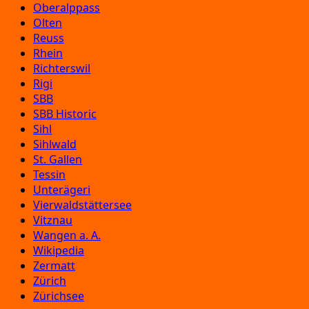
Oberalppass
Olten
Reuss
Rhein
Richterswil
Rigi
SBB
SBB Historic
Sihl
Sihlwald
St. Gallen
Tessin
Unterägeri
Vierwaldstättersee
Vitznau
Wangen a. A.
Wikipedia
Zermatt
Zürich
Zürichsee