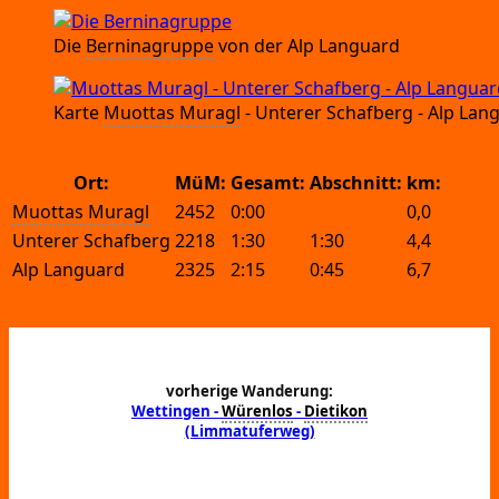
Die
Ber­ni­na­grup­pe
von der Alp Languard
Kar­te
Muot­tas Muragl
- Unte­rer Schaf­berg
- Alp Lan
Ort:
MüM:
Gesamt:
Abschnitt:
km:
Muottas Muragl
2452
0:00
0,0
Unterer Schafberg
2218
1:30
1:30
4,4
Alp Languard
2325
2:15
0:45
6,7
vorherige Wanderung:
Wettingen
-
Würenlos
-
Dietikon
(Limmatuferweg)