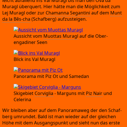
leicht abfal­lend ins Val Muragl bis man den Ova da
Muragl über­quert.
Hier hät­te man die Mög­lich­keit zum
Lej Muragl oder zur
Cha­man­na Segan­ti­ni
auf dem
Munt
da la Bês-cha
(Schaf­berg)
aufzusteigen.
Aus­sicht vom
Muot­tas Muragl
auf die Ober­
enga­di­ner Seen
Blick ins Val Muragl
Pan­ora­ma mit Piz Ot und Samedan
Ski­ge­biet
Cor­vi­glia
- Mar­guns mit
Piz Nair
und
Celerina
Wir blei­ben aber auf dem Pan­ora­ma­weg der den Schaf­
berg umrun­det.
Bald ist man wie­der auf der glei­chen
Höhe mit dem Aus­gangs­punkt und sieht nun das ers­te