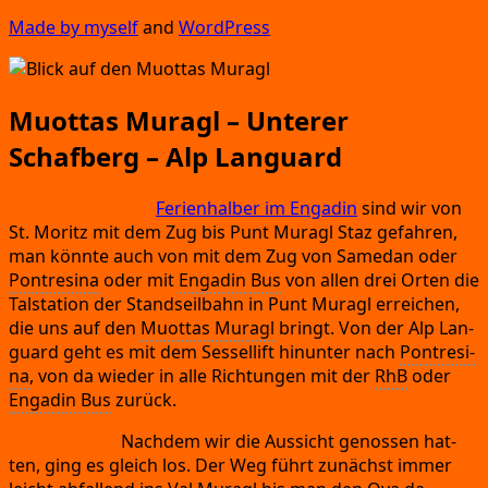
Made by mys­elf
and
Word­Press
Muottas Muragl – Unterer
Schafberg – Alp Languard
An-
und Abrei­se:
Feri­en­hal­ber im Enga­din
sind wir von
St.
Moritz mit dem Zug bis Punt Muragl Staz gefah­ren,
man könn­te auch von mit dem Zug von Same­dan oder
Pont­resi­na
oder mit
Enga­din Bus
von allen drei Orten die
Tal­sta­ti­on der Stand­seil­bahn in Punt Muragl errei­chen,
die uns auf den
Muot­tas Muragl
bringt.
Von der Alp Lan­
guard geht es mit dem Ses­sel­lift hin­un­ter nach
Pont­resi­
na
,
von da wie­der in alle Rich­tun­gen mit der
RhB
oder
Enga­din Bus
zurück.
Wan­de­rung:
Nach­dem wir die Aus­sicht genos­sen hat­
ten,
ging es gleich los.
Der Weg führt zunächst immer