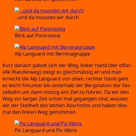
.
..und da muss­ten wir durch
Blick auf
Pont­resi­na
Alp Lan­guard mit
Ber­ni­na­grup­pe
Kurz danach gabelt sich der Weg,
lin­ker Hand
(der offi­zi­
el­le Wan­der­weg)
steigt es gleich­mäs­sig an und man
erreicht die Alp Lan­guard von oben,
rech­ter Hand geht
es leicht hin­un­ter bis unter­halb der Berg­sta­ti­on der Ses­
sel­bahn um dann stot­zig ans Ziel zu füh­ren.
Da wir den
Weg vor lan­ger Zeit schon mal gegan­gen sind,
wus­sen
wir der Steil­heit des letz­ten Abschnitts und haben dies­
mal den lin­ken Weg genommen.
Piz Lan­guard
und
Piz Alb­ris