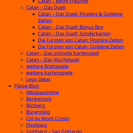
Catan – Beste Freunde
Catan – Das Duell
Catan – Das Duell: Finstere & Goldene
Zeiten
Catan – Das Duell: Bonus Box
Catan – Das Duell: Sonderkarten
Die Fürsten von Catan: Finstere Zeiten
Die Fürsten von Catan: Goldene Zeiten
Catan – Das schnelle Kartenspiel
Catan – Das Würfelspiel
weitere Brettspiele
weitere Kartenspiele
Lego Ideas
Pässe-Blog
Albispasshöhe
Benkerjoch
Bözberg
Bürersteig
Col du Mont Crosin
Etzelpass
Gotthard – San Gottardo