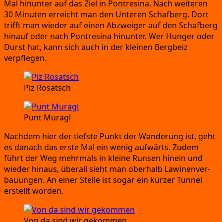
Mal hin­un­ter auf das Ziel in
Pont­resi­na
.
Nach wei­te­ren
30 Minu­ten erreicht man den Unte­ren Schaf­berg.
Dort
trifft man wie­der auf einen Abzwei­ger auf den Schaf­berg
hin­auf oder nach
Pont­resi­na
hin­un­ter.
Wer Hun­ger oder
Durst hat,
kann sich auch in der klei­nen Berg­beiz
verpflegen.
Piz Rosatsch
Punt Muragl
Nach­dem hier der tiefs­te Punkt der Wan­de­rung ist,
geht
es danach das ers­te Mal ein wenig auf­wärts.
Zudem
führt der Weg mehr­mals in klei­ne Run­sen hin­ein und
wie­der hin­aus,
über­all sieht man ober­halb Lawi­nen­ver­
bau­un­gen.
An einer Stel­le ist sogar ein kur­zer Tun­nel
erstellt worden.
Von da sind wir gekommen