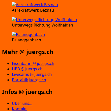
Aarekraftwerk Beznau
Unterwegs Richtung Wolfhalden
Palanggenbach
Mehr @ juergs.ch
Eisenbahn @ juergs.ch
HBB @ juergs.ch
Livecams @ juergs.ch
Portal @ juergs.ch
Infos @ juergs.ch
Über uns…
Kontakt