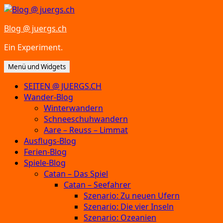
Zum
Inhalt
Blog @ juergs.ch
springen
Ein Experiment.
Menü und Widgets
SEITEN @ JUERGS.CH
Wander-Blog
Winterwandern
Schneeschuhwandern
Aare – Reuss – Limmat
Ausflugs-Blog
Ferien-Blog
Spiele-Blog
Catan – Das Spiel
Catan – Seefahrer
Szenario: Zu neuen Ufern
Szenario: Die vier Inseln
Szenario: Ozeanien