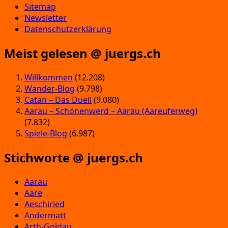
Sitemap
Newsletter
Datenschutzerklärung
Meist gelesen @ juergs.ch
Willkommen
(12.208)
Wander-Blog
(9.798)
Catan – Das Duell
(9.080)
Aarau – Schönenwerd – Aarau (Aareuferweg)
(7.832)
Spiele-Blog
(6.987)
Stichworte @ juergs.ch
Aarau
Aare
Aeschiried
Andermatt
Arth-Goldau