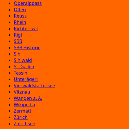
Oberalppass
Olten
Reuss
Rhein
Richterswil
Rigi
SBB
SBB Historic
Sihl
Sihlwald
St. Gallen
Tessin
Unterägeri
Vierwaldstättersee
Vitznau
Wangen a. A.
Wikipedia
Zermatt
Zürich
Zürichsee