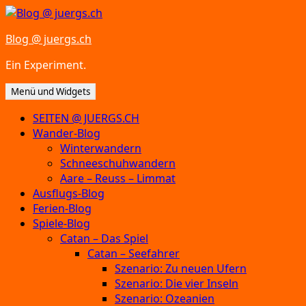
Zum
Inhalt
Blog @ juergs.ch
springen
Ein Experiment.
Menü und Widgets
SEITEN @ JUERGS.CH
Wander-Blog
Winterwandern
Schneeschuhwandern
Aare – Reuss – Limmat
Ausflugs-Blog
Ferien-Blog
Spiele-Blog
Catan – Das Spiel
Catan – Seefahrer
Szenario: Zu neuen Ufern
Szenario: Die vier Inseln
Szenario: Ozeanien