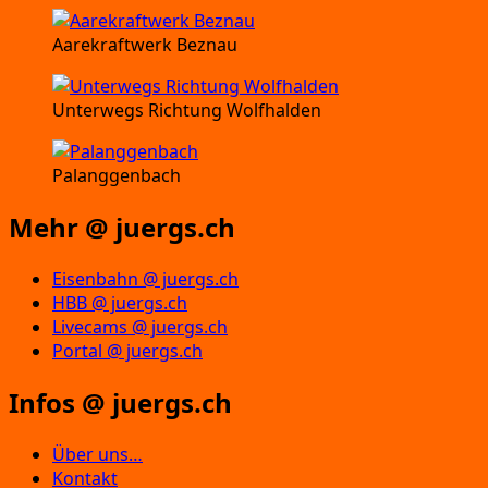
Aarekraftwerk Beznau
Unterwegs Richtung Wolfhalden
Palanggenbach
Mehr @ juergs.ch
Eisenbahn @ juergs.ch
HBB @ juergs.ch
Livecams @ juergs.ch
Portal @ juergs.ch
Infos @ juergs.ch
Über uns…
Kontakt