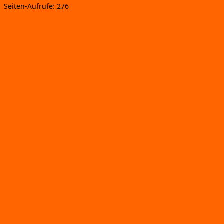
Sei­ten-Auf­ru­fe:
276