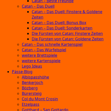
Catan – Beste Freunde
Catan – Das Duell
Catan – Das Duell: Finstere & Goldene
Zeiten
Catan – Das Duell: Bonus Box
Catan – Das Duell: Sonderkarten
Die Fürsten von Catan: Finstere Zeiten
Die Fürsten von Catan: Goldene Zeiten
Catan – Das schnelle Kartenspiel
Catan – Das Würfelspiel
weitere Brettspiele
weitere Kartenspiele
Lego Ideas
Pässe-Blog
Albispasshöhe
Benkerjoch
Bözberg
Bürersteig
Col du Mont Crosin
Etzelpass
Gotthard – San Gottardo