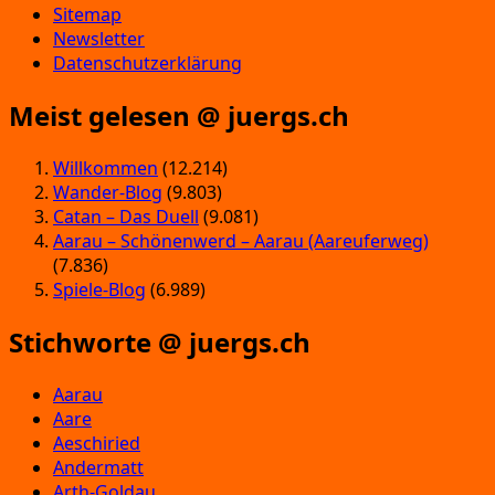
Sitemap
Newsletter
Datenschutzerklärung
Meist gelesen @ juergs.ch
Willkommen
(12.214)
Wander-Blog
(9.803)
Catan – Das Duell
(9.081)
Aarau – Schönenwerd – Aarau (Aareuferweg)
(7.836)
Spiele-Blog
(6.989)
Stichworte @ juergs.ch
Aarau
Aare
Aeschiried
Andermatt
Arth-Goldau