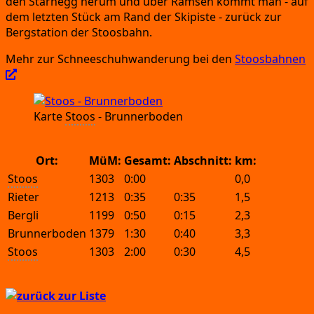
den Stärn­egg her­um und über Räm­sen kommt man
- auf
dem letz­ten Stück am Rand der Ski­pis­te
- zurück zur
Berg­sta­ti­on der Stoosbahn.
Mehr zur Schnee­schuh­wan­de­rung bei den
Stoos­bah­nen
Kar­te
Stoos
- Brun­ner­bo­den
Ort:
MüM:
Gesamt:
Abschnitt:
km:
Stoos
1303
0:00
0,0
Rieter
1213
0:35
0:35
1,5
Bergli
1199
0:50
0:15
2,3
Brunnerboden
1379
1:30
0:40
3,3
Stoos
1303
2:00
0:30
4,5