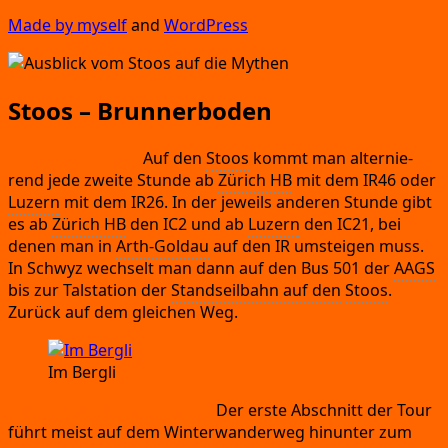
Made by mys­elf
and
Word­Press
Stoos – Brunnerboden
An-
und Abrei­se:
Auf den
Stoos
kommt man alter­nie­
rend jede zwei­te Stun­de ab
Zürich HB
mit dem IR46 oder
Luzern
mit dem IR26.
In der jeweils ande­ren Stun­de gibt
es ab
Zürich HB
den IC2 und ab
Luzern
den IC21,
bei
denen man in
Arth-Gold­au
auf den IR umstei­gen muss.
In Schwyz wech­selt man dann auf den Bus 501 der
AAGS
bis zur Tal­sta­ti­on der
Stand­seil­bahn auf den
Stoos
.
Zurück auf dem glei­chen Weg.
Im Berg­li
Schnee­schuh­wan­de­rung:
Der ers­te Abschnitt der Tour
führt meist auf dem Win­ter­wan­der­weg hin­un­ter zum