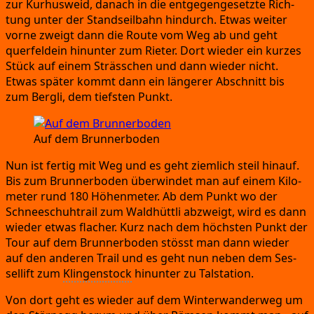
zur Kur­hus­weid,
danach in die ent­ge­gen­ge­setz­te Rich­
tung unter der Stand­seil­bahn hin­durch.
Etwas wei­ter
vor­ne zweigt dann die Rou­te vom Weg ab und geht
quer­feld­ein hin­un­ter zum Rie­ter.
Dort wie­der ein kur­zes
Stück auf einem Sträs­s­chen und dann wie­der nicht.
Etwas spä­ter kommt dann ein län­ge­rer Abschnitt bis
zum Berg­li,
dem tiefs­ten Punkt.
Auf dem Brunnerboden
Nun ist fer­tig mit Weg und es geht ziem­lich steil hin­auf.
Bis zum Brun­ner­bo­den über­win­det man auf einem Kilo­
me­ter rund 180 Höhen­me­ter.
Ab dem Punkt wo der
Schnee­schuh­trail zum Wald­hütt­li abzweigt,
wird es dann
wie­der etwas fla­cher.
Kurz nach dem höchs­ten Punkt der
Tour auf dem Brun­ner­bo­den stösst man dann wie­der
auf den ande­ren Trail und es geht nun neben dem Ses­
sel­lift zum
Klin­gen­stock
hin­un­ter zu Talstation.
Von dort geht es wie­der auf dem Win­ter­wan­der­weg um