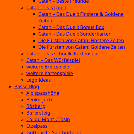
Catan – Beste Freunde
Catan – Das Duell
Catan – Das Duell: Finstere & Goldene
Zeiten
Catan – Das Duell: Bonus Box
Catan – Das Duell: Sonderkarten
Die Fürsten von Catan: Finstere Zeiten
Die Fürsten von Catan: Goldene Zeiten
Catan – Das schnelle Kartenspiel
Catan – Das Würfelspiel
weitere Brettspiele
weitere Kartenspiele
Lego Ideas
Pässe-Blog
Albispasshöhe
Benkerjoch
Bözberg
Bürersteig
Col du Mont Crosin
Etzelpass
Gotthard – San Gottardo