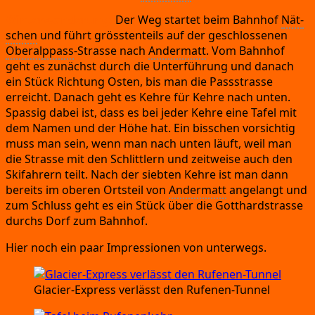
Win­ter­wan­de­rung:
Der Weg star­tet beim Bahn­hof
Nät­
schen
und führt gröss­ten­teils auf der geschlos­se­nen
Ober­alp­pass
-Stras­se nach
Ander­matt
.
Vom Bahn­hof
geht es zunächst durch die Unter­füh­rung und danach
ein Stück Rich­tung Osten,
bis man die Pass­stras­se
erreicht.
Danach geht es Keh­re für Keh­re nach unten.
Spas­sig dabei ist,
dass es bei jeder Keh­re eine Tafel mit
dem Namen und der Höhe hat.
Ein biss­chen vor­sich­tig
muss man sein,
wenn man nach unten läuft,
weil man
die Stras­se mit den Schlitt­lern und zeit­wei­se auch den
Ski­fah­rern teilt.
Nach der sieb­ten Keh­re ist man dann
bereits im obe­ren Orts­teil von
Ander­matt
ange­langt und
zum Schluss geht es ein Stück über die Gott­hard­stras­se
durchs Dorf zum Bahnhof.
Hier noch ein paar Impres­sio­nen von unterwegs.
Gla­cier-Express ver­lässt den Rufenen-Tunnel