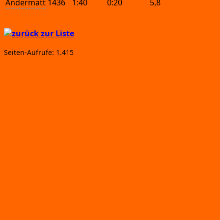
Andermatt
1436
1:40
0:20
5,8
Sei­ten-Auf­ru­fe:
1.415