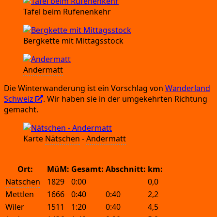
Tafel beim Rufenenkehr
Berg­ket­te mit Mittagsstock
Ander­matt
Die Win­ter­wan­de­rung ist ein Vor­schlag von
Wan­der­land
Schweiz
. Wir haben sie in der umge­kehr­ten Rich­tung
gemacht.
Kar­te
Nät­schen
-
Ander­matt
Ort:
MüM:
Gesamt:
Abschnitt:
km:
Nätschen
1829
0:00
0,0
Mettlen
1666
0:40
0:40
2,2
Wiler
1511
1:20
0:40
4,5