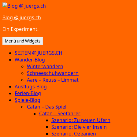
Zum
Inhalt
Blog @ juergs.ch
springen
Ein Experiment.
Menü und Widgets
SEITEN @ JUERGS.CH
Wander-Blog
Winterwandern
Schneeschuhwandern
Aare – Reuss – Limmat
Ausflugs-Blog
Ferien-Blog
Spiele-Blog
Catan – Das Spiel
Catan – Seefahrer
Szenario: Zu neuen Ufern
Szenario: Die vier Inseln
Szenario: Ozeanien