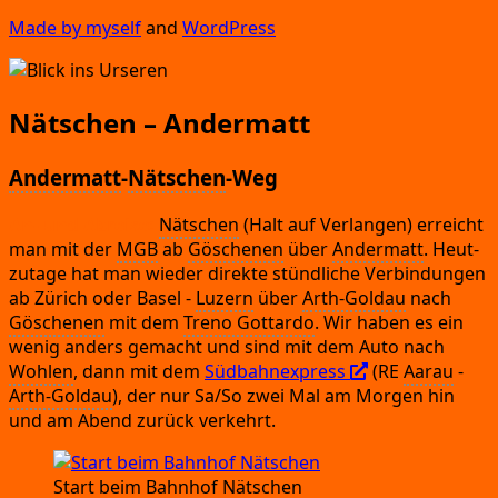
Made by mys­elf
and
Word­Press
Nätschen – Andermatt
Andermatt
-
Nätschen
-Weg
An-
und Abrei­se:
Nät­schen
(Halt auf Ver­lan­gen)
erreicht
man mit der
MGB
ab
Gösche­nen
über
Ander­matt
.
Heut­
zu­ta­ge hat man wie­der direk­te stünd­li­che Ver­bin­dun­gen
ab Zürich oder Basel
-
Luzern
über
Arth-Gold­au
nach
Gösche­nen
mit dem
Tre­no Got­tar­do
.
Wir haben es ein
wenig anders gemacht und sind mit dem Auto nach
Woh­len
,
dann mit dem
Süd­bahn­ex­press
(RE
Aar­au
-
Arth-Gold­au
)
, der nur Sa/So zwei Mal am Mor­gen hin
und am Abend zurück verkehrt.
Start beim Bahn­hof
Nät­schen