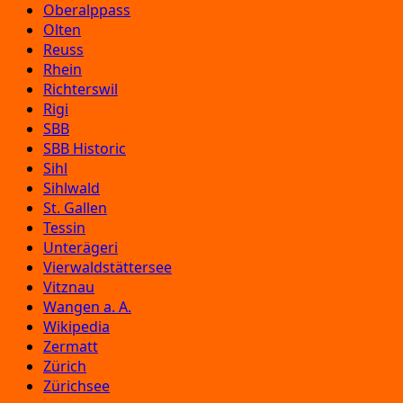
Oberalppass
Olten
Reuss
Rhein
Richterswil
Rigi
SBB
SBB Historic
Sihl
Sihlwald
St. Gallen
Tessin
Unterägeri
Vierwaldstättersee
Vitznau
Wangen a. A.
Wikipedia
Zermatt
Zürich
Zürichsee