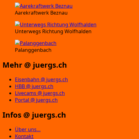
Aarekraftwerk Beznau
Unterwegs Richtung Wolfhalden
Palanggenbach
Mehr @ juergs.ch
Eisenbahn @ juergs.ch
HBB @ juergs.ch
Livecams @ juergs.ch
Portal @ juergs.ch
Infos @ juergs.ch
Über uns…
Kontakt