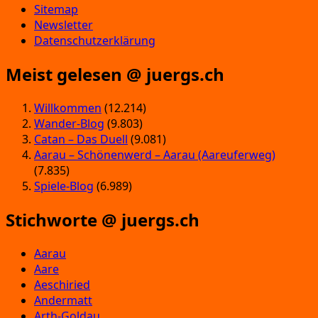
Sitemap
Newsletter
Datenschutzerklärung
Meist gelesen @ juergs.ch
Willkommen
(12.214)
Wander-Blog
(9.803)
Catan – Das Duell
(9.081)
Aarau – Schönenwerd – Aarau (Aareuferweg)
(7.835)
Spiele-Blog
(6.989)
Stichworte @ juergs.ch
Aarau
Aare
Aeschiried
Andermatt
Arth-Goldau