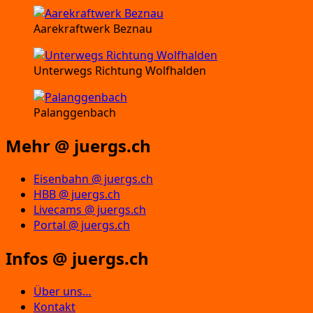
Aarekraftwerk Beznau
Unterwegs Richtung Wolfhalden
Palanggenbach
Mehr @ juergs.ch
Eisenbahn @ juergs.ch
HBB @ juergs.ch
Livecams @ juergs.ch
Portal @ juergs.ch
Infos @ juergs.ch
Über uns…
Kontakt