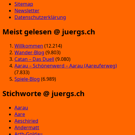
Sitemap
Newsletter
Datenschutzerklärung
Meist gelesen @ juergs.ch
Willkommen
(12.214)
Wander-Blog
(9.803)
Catan – Das Duell
(9.080)
Aarau – Schönenwerd – Aarau (Aareuferweg)
(7.833)
Spiele-Blog
(6.989)
Stichworte @ juergs.ch
Aarau
Aare
Aeschiried
Andermatt
Arth-Goldau