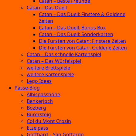
Catan – Beste Freunde
Catan – Das Duell
Catan – Das Duell: Finstere & Goldene
Zeiten
Catan – Das Duell: Bonus Box
Catan – Das Duell: Sonderkarten
Die Fürsten von Catan: Finstere Zeiten
Die Fürsten von Catan: Goldene Zeiten
Catan – Das schnelle Kartenspiel
Catan – Das Würfelspiel
weitere Brettspiele
weitere Kartenspiele
Lego Ideas
Pässe-Blog
Albispasshöhe
Benkerjoch
Bözberg
Bürersteig
Col du Mont Crosin
Etzelpass
Gotthard – San Gottardo