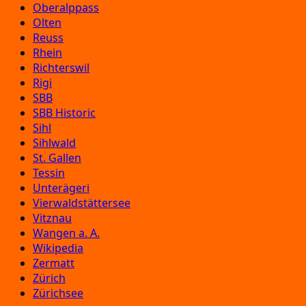
Oberalppass
Olten
Reuss
Rhein
Richterswil
Rigi
SBB
SBB Historic
Sihl
Sihlwald
St. Gallen
Tessin
Unterägeri
Vierwaldstättersee
Vitznau
Wangen a. A.
Wikipedia
Zermatt
Zürich
Zürichsee