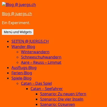
Zum
Inhalt
Blog @ juergs.ch
springen
Ein Experiment.
Menü und Widgets
SEITEN @ JUERGS.CH
Wander-Blog
Winterwandern
Schneeschuhwandern
Aare – Reuss – Limmat
Ausflugs-Blog
Ferien-Blog
Spiele-Blog
Catan – Das Spiel
Catan – Seefahrer
Szenario: Zu neuen Ufern
Szenario: Die vier Inseln
Szenario: Ozeanien