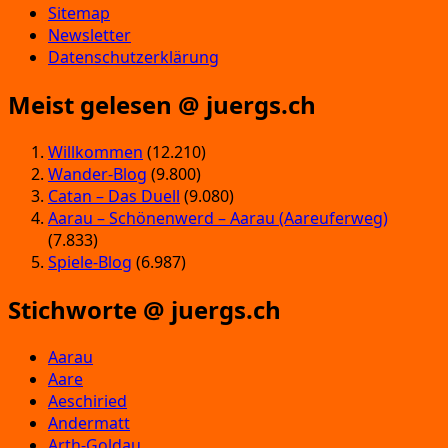
Sitemap
Newsletter
Datenschutzerklärung
Meist gelesen @ juergs.ch
Willkommen
(12.210)
Wander-Blog
(9.800)
Catan – Das Duell
(9.080)
Aarau – Schönenwerd – Aarau (Aareuferweg)
(7.833)
Spiele-Blog
(6.987)
Stichworte @ juergs.ch
Aarau
Aare
Aeschiried
Andermatt
Arth-Goldau