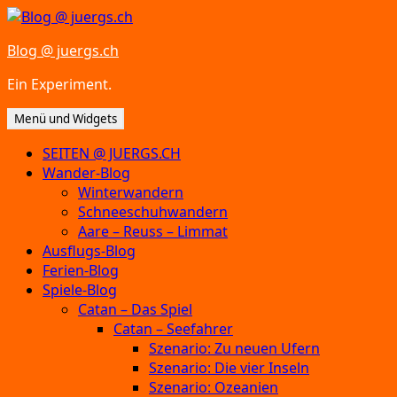
Zum
Inhalt
Blog @ juergs.ch
springen
Ein Experiment.
Menü und Widgets
SEITEN @ JUERGS.CH
Wander-Blog
Winterwandern
Schneeschuhwandern
Aare – Reuss – Limmat
Ausflugs-Blog
Ferien-Blog
Spiele-Blog
Catan – Das Spiel
Catan – Seefahrer
Szenario: Zu neuen Ufern
Szenario: Die vier Inseln
Szenario: Ozeanien