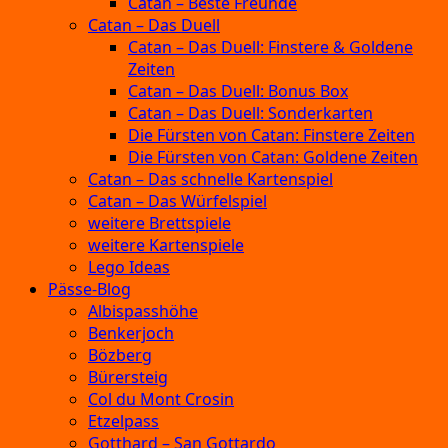
Catan – Beste Freunde
Catan – Das Duell
Catan – Das Duell: Finstere & Goldene
Zeiten
Catan – Das Duell: Bonus Box
Catan – Das Duell: Sonderkarten
Die Fürsten von Catan: Finstere Zeiten
Die Fürsten von Catan: Goldene Zeiten
Catan – Das schnelle Kartenspiel
Catan – Das Würfelspiel
weitere Brettspiele
weitere Kartenspiele
Lego Ideas
Pässe-Blog
Albispasshöhe
Benkerjoch
Bözberg
Bürersteig
Col du Mont Crosin
Etzelpass
Gotthard – San Gottardo