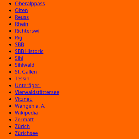
Oberalppass
Olten
Reuss
Rhein
Richterswil
Rigi
SBB
SBB Historic
Sihl
Sihlwald
St. Gallen
Tessin
Unterägeri
Vierwaldstättersee
Vitznau
Wangen a. A.
Wikipedia
Zermatt
Zürich
Zürichsee