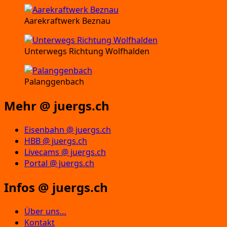
Aarekraftwerk Beznau
Unterwegs Richtung Wolfhalden
Palanggenbach
Mehr @ juergs.ch
Eisenbahn @ juergs.ch
HBB @ juergs.ch
Livecams @ juergs.ch
Portal @ juergs.ch
Infos @ juergs.ch
Über uns…
Kontakt