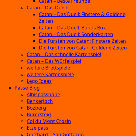
Catan – Beste Freunde
Catan – Das Duell
Catan – Das Duell: Finstere & Goldene
Zeiten
Catan – Das Duell: Bonus Box
Catan – Das Duell: Sonderkarten
Die Fürsten von Catan: Finstere Zeiten
Die Fürsten von Catan: Goldene Zeiten
Catan – Das schnelle Kartenspiel
Catan – Das Würfelspiel
weitere Brettspiele
weitere Kartenspiele
Lego Ideas
Pässe-Blog
Albispasshöhe
Benkerjoch
Bözberg
Bürersteig
Col du Mont Crosin
Etzelpass
Gotthard – San Gottardo