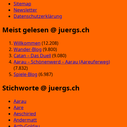
Sitemap
Newsletter
Datenschutzerklärung
Meist gelesen @ juergs.ch
Willkommen
(12.208)
Wander-Blog
(9.800)
Catan – Das Duell
(9.080)
Aarau – Schönenwerd – Aarau (Aareuferweg)
(7.832)
Spiele-Blog
(6.987)
Stichworte @ juergs.ch
Aarau
Aare
Aeschiried
Andermatt
Arth-Goldau