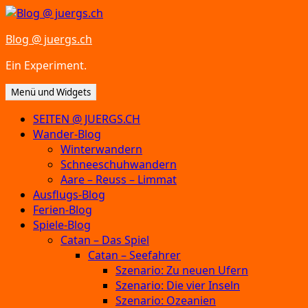
Zum
Inhalt
Blog @ juergs.ch
springen
Ein Experiment.
Menü und Widgets
SEITEN @ JUERGS.CH
Wander-Blog
Winterwandern
Schneeschuhwandern
Aare – Reuss – Limmat
Ausflugs-Blog
Ferien-Blog
Spiele-Blog
Catan – Das Spiel
Catan – Seefahrer
Szenario: Zu neuen Ufern
Szenario: Die vier Inseln
Szenario: Ozeanien