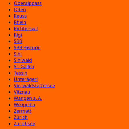
Oberalppass
Olten
Reuss
Rhein
Richterswil
Rigi
SBB
SBB Historic
Sihl
Sihlwald
St. Gallen
Tessin
Unterägeri
Vierwaldstättersee
Vitznau
Wangen a. A.
Wikipedia
Zermatt
Zürich
Zürichsee