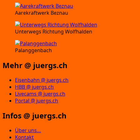
Aarekraftwerk Beznau
Unterwegs Richtung Wolfhalden
Palanggenbach
Mehr @ juergs.ch
Eisenbahn @ juergs.ch
HBB @ juergs.ch
Livecams @ juergs.ch
Portal @ juergs.ch
Infos @ juergs.ch
Über uns…
Kontakt