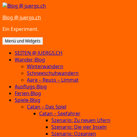
Zum
Inhalt
Blog @ juergs.ch
springen
Ein Experiment.
Menü und Widgets
SEITEN @ JUERGS.CH
Wander-Blog
Winterwandern
Schneeschuhwandern
Aare – Reuss – Limmat
Ausflugs-Blog
Ferien-Blog
Spiele-Blog
Catan – Das Spiel
Catan – Seefahrer
Szenario: Zu neuen Ufern
Szenario: Die vier Inseln
Szenario: Ozeanien