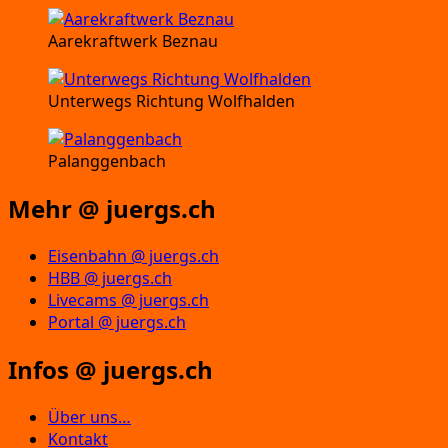
Aarekraftwerk Beznau
Unterwegs Richtung Wolfhalden
Palanggenbach
Mehr @ juergs.ch
Eisenbahn @ juergs.ch
HBB @ juergs.ch
Livecams @ juergs.ch
Portal @ juergs.ch
Infos @ juergs.ch
Über uns…
Kontakt