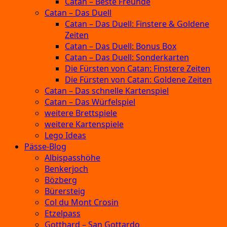
Catan – Beste Freunde
Catan – Das Duell
Catan – Das Duell: Finstere & Goldene
Zeiten
Catan – Das Duell: Bonus Box
Catan – Das Duell: Sonderkarten
Die Fürsten von Catan: Finstere Zeiten
Die Fürsten von Catan: Goldene Zeiten
Catan – Das schnelle Kartenspiel
Catan – Das Würfelspiel
weitere Brettspiele
weitere Kartenspiele
Lego Ideas
Pässe-Blog
Albispasshöhe
Benkerjoch
Bözberg
Bürersteig
Col du Mont Crosin
Etzelpass
Gotthard – San Gottardo