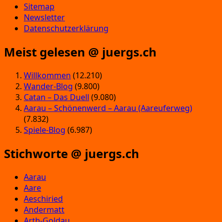
Sitemap
Newsletter
Datenschutzerklärung
Meist gelesen @ juergs.ch
Willkommen
(12.210)
Wander-Blog
(9.800)
Catan – Das Duell
(9.080)
Aarau – Schönenwerd – Aarau (Aareuferweg)
(7.832)
Spiele-Blog
(6.987)
Stichworte @ juergs.ch
Aarau
Aare
Aeschiried
Andermatt
Arth-Goldau