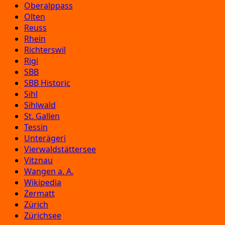
Oberalppass
Olten
Reuss
Rhein
Richterswil
Rigi
SBB
SBB Historic
Sihl
Sihlwald
St. Gallen
Tessin
Unterägeri
Vierwaldstättersee
Vitznau
Wangen a. A.
Wikipedia
Zermatt
Zürich
Zürichsee