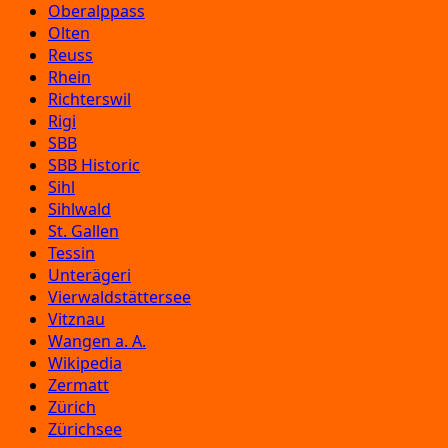
Oberalppass
Olten
Reuss
Rhein
Richterswil
Rigi
SBB
SBB Historic
Sihl
Sihlwald
St. Gallen
Tessin
Unterägeri
Vierwaldstättersee
Vitznau
Wangen a. A.
Wikipedia
Zermatt
Zürich
Zürichsee