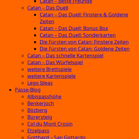
Catan – Beste Freunde
Catan – Das Duell
Catan – Das Duell: Finstere & Goldene
Zeiten
Catan – Das Duell: Bonus Box
Catan – Das Duell: Sonderkarten
Die Fürsten von Catan: Finstere Zeiten
Die Fürsten von Catan: Goldene Zeiten
Catan – Das schnelle Kartenspiel
Catan – Das Würfelspiel
weitere Brettspiele
weitere Kartenspiele
Lego Ideas
Pässe-Blog
Albispasshöhe
Benkerjoch
Bözberg
Bürersteig
Col du Mont Crosin
Etzelpass
Gotthard – San Gottardo