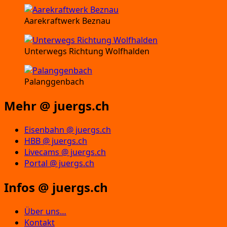
Aarekraftwerk Beznau
Unterwegs Richtung Wolfhalden
Palanggenbach
Mehr @ juergs.ch
Eisenbahn @ juergs.ch
HBB @ juergs.ch
Livecams @ juergs.ch
Portal @ juergs.ch
Infos @ juergs.ch
Über uns…
Kontakt