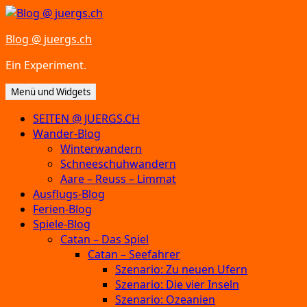
Zum
Inhalt
Blog @ juergs.ch
springen
Ein Experiment.
Menü und Widgets
SEITEN @ JUERGS.CH
Wander-Blog
Winterwandern
Schneeschuhwandern
Aare – Reuss – Limmat
Ausflugs-Blog
Ferien-Blog
Spiele-Blog
Catan – Das Spiel
Catan – Seefahrer
Szenario: Zu neuen Ufern
Szenario: Die vier Inseln
Szenario: Ozeanien