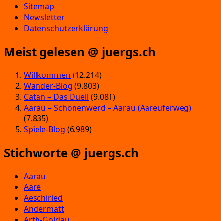
Sitemap
Newsletter
Datenschutzerklärung
Meist gelesen @ juergs.ch
Willkommen
(12.214)
Wander-Blog
(9.803)
Catan – Das Duell
(9.081)
Aarau – Schönenwerd – Aarau (Aareuferweg)
(7.835)
Spiele-Blog
(6.989)
Stichworte @ juergs.ch
Aarau
Aare
Aeschiried
Andermatt
Arth-Goldau