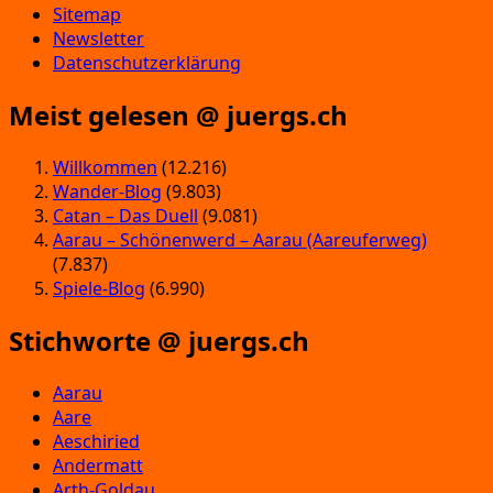
Sitemap
Newsletter
Datenschutzerklärung
Meist gelesen @ juergs.ch
Willkommen
(12.216)
Wander-Blog
(9.803)
Catan – Das Duell
(9.081)
Aarau – Schönenwerd – Aarau (Aareuferweg)
(7.837)
Spiele-Blog
(6.990)
Stichworte @ juergs.ch
Aarau
Aare
Aeschiried
Andermatt
Arth-Goldau