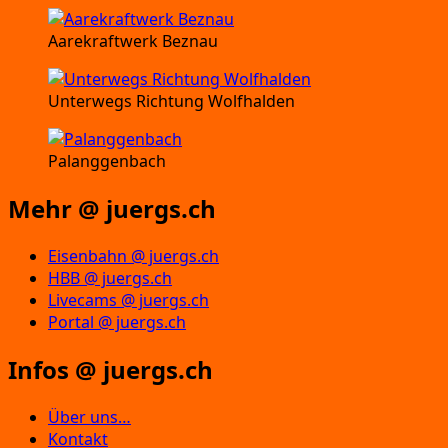
Aarekraftwerk Beznau
Unterwegs Richtung Wolfhalden
Palanggenbach
Mehr @ juergs.ch
Eisenbahn @ juergs.ch
HBB @ juergs.ch
Livecams @ juergs.ch
Portal @ juergs.ch
Infos @ juergs.ch
Über uns…
Kontakt