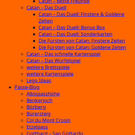
Catan – Beste Freunde
Catan – Das Duell
Catan – Das Duell: Finstere & Goldene
Zeiten
Catan – Das Duell: Bonus Box
Catan – Das Duell: Sonderkarten
Die Fürsten von Catan: Finstere Zeiten
Die Fürsten von Catan: Goldene Zeiten
Catan – Das schnelle Kartenspiel
Catan – Das Würfelspiel
weitere Brettspiele
weitere Kartenspiele
Lego Ideas
Pässe-Blog
Albispasshöhe
Benkerjoch
Bözberg
Bürersteig
Col du Mont Crosin
Etzelpass
Gotthard – San Gottardo