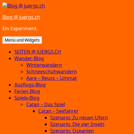
Zum
Inhalt
Blog @ juergs.ch
springen
Ein Experiment.
Menü und Widgets
SEITEN @ JUERGS.CH
Wander-Blog
Winterwandern
Schneeschuhwandern
Aare – Reuss – Limmat
Ausflugs-Blog
Ferien-Blog
Spiele-Blog
Catan – Das Spiel
Catan – Seefahrer
Szenario: Zu neuen Ufern
Szenario: Die vier Inseln
Szenario: Ozeanien