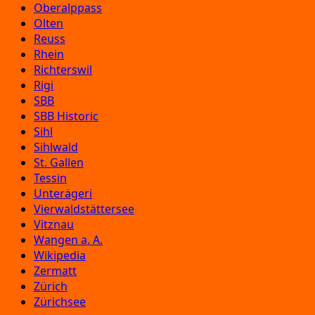
Oberalppass
Olten
Reuss
Rhein
Richterswil
Rigi
SBB
SBB Historic
Sihl
Sihlwald
St. Gallen
Tessin
Unterägeri
Vierwaldstättersee
Vitznau
Wangen a. A.
Wikipedia
Zermatt
Zürich
Zürichsee