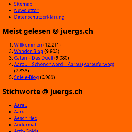
Sitemap
Newsletter
Datenschutzerklärung
Meist gelesen @ juergs.ch
Willkommen
(12.211)
Wander-Blog
(9.802)
Catan – Das Duell
(9.080)
Aarau – Schönenwerd – Aarau (Aareuferweg)
(7.833)
Spiele-Blog
(6.989)
Stichworte @ juergs.ch
Aarau
Aare
Aeschiried
Andermatt
Arth-Goldau