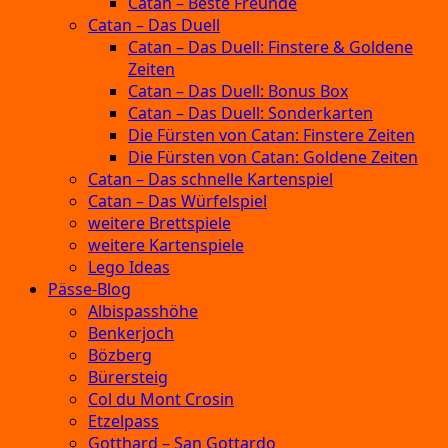
Catan – Beste Freunde
Catan – Das Duell
Catan – Das Duell: Finstere & Goldene
Zeiten
Catan – Das Duell: Bonus Box
Catan – Das Duell: Sonderkarten
Die Fürsten von Catan: Finstere Zeiten
Die Fürsten von Catan: Goldene Zeiten
Catan – Das schnelle Kartenspiel
Catan – Das Würfelspiel
weitere Brettspiele
weitere Kartenspiele
Lego Ideas
Pässe-Blog
Albispasshöhe
Benkerjoch
Bözberg
Bürersteig
Col du Mont Crosin
Etzelpass
Gotthard – San Gottardo