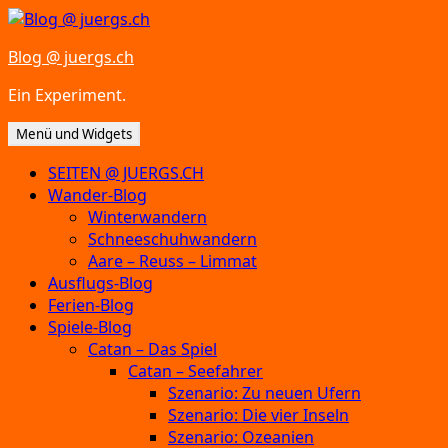
Zum
Inhalt
Blog @ juergs.ch
springen
Ein Experiment.
Menü und Widgets
SEITEN @ JUERGS.CH
Wander-Blog
Winterwandern
Schneeschuhwandern
Aare – Reuss – Limmat
Ausflugs-Blog
Ferien-Blog
Spiele-Blog
Catan – Das Spiel
Catan – Seefahrer
Szenario: Zu neuen Ufern
Szenario: Die vier Inseln
Szenario: Ozeanien