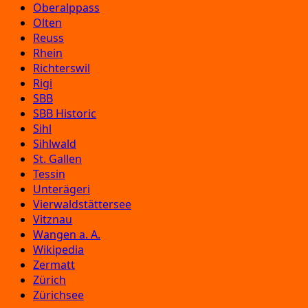
Oberalppass
Olten
Reuss
Rhein
Richterswil
Rigi
SBB
SBB Historic
Sihl
Sihlwald
St. Gallen
Tessin
Unterägeri
Vierwaldstättersee
Vitznau
Wangen a. A.
Wikipedia
Zermatt
Zürich
Zürichsee