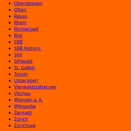
Oberalppass
Olten
Reuss
Rhein
Richterswil
Rigi
SBB
SBB Historic
Sihl
Sihlwald
St. Gallen
Tessin
Unterägeri
Vierwaldstättersee
Vitznau
Wangen a. A.
Wikipedia
Zermatt
Zürich
Zürichsee