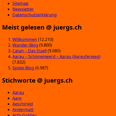
Sitemap
Newsletter
Datenschutzerklärung
Meist gelesen @ juergs.ch
Willkommen
(12.210)
Wander-Blog
(9.800)
Catan – Das Duell
(9.080)
Aarau – Schönenwerd – Aarau (Aareuferweg)
(7.832)
Spiele-Blog
(6.987)
Stichworte @ juergs.ch
Aarau
Aare
Aeschiried
Andermatt
Arth-Goldau