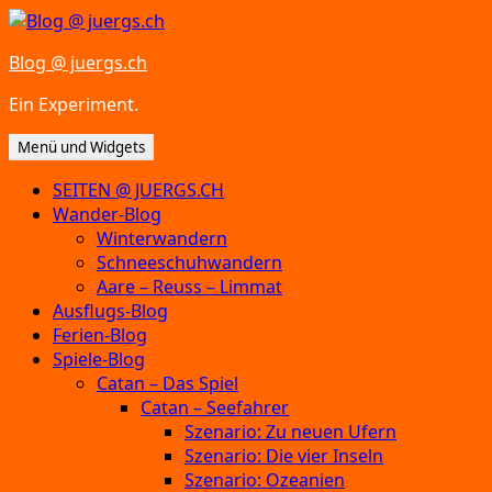
Zum
Inhalt
Blog @ juergs.ch
springen
Ein Experiment.
Menü und Widgets
SEITEN @ JUERGS.CH
Wander-Blog
Winterwandern
Schneeschuhwandern
Aare – Reuss – Limmat
Ausflugs-Blog
Ferien-Blog
Spiele-Blog
Catan – Das Spiel
Catan – Seefahrer
Szenario: Zu neuen Ufern
Szenario: Die vier Inseln
Szenario: Ozeanien