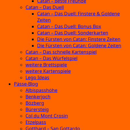
Catan – Beste Freunde
Catan – Das Duell
Catan – Das Duell: Finstere & Goldene
Zeiten
Catan – Das Duell: Bonus Box
Catan – Das Duell: Sonderkarten
Die Fürsten von Catan: Finstere Zeiten
Die Fürsten von Catan: Goldene Zeiten
Catan – Das schnelle Kartenspiel
Catan – Das Würfelspiel
weitere Brettspiele
weitere Kartenspiele
Lego Ideas
Pässe-Blog
Albispasshöhe
Benkerjoch
Bözberg
Bürersteig
Col du Mont Crosin
Etzelpass
Gotthard – San Gottardo