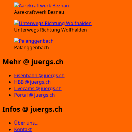
Aarekraftwerk Beznau
Unterwegs Richtung Wolfhalden
Palanggenbach
Mehr @ juergs.ch
Eisenbahn @ juergs.ch
HBB @ juergs.ch
Livecams @ juergs.ch
Portal @ juergs.ch
Infos @ juergs.ch
Über uns…
Kontakt