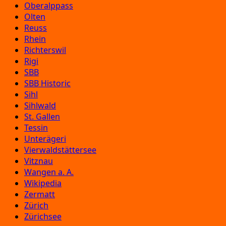
Oberalppass
Olten
Reuss
Rhein
Richterswil
Rigi
SBB
SBB Historic
Sihl
Sihlwald
St. Gallen
Tessin
Unterägeri
Vierwaldstättersee
Vitznau
Wangen a. A.
Wikipedia
Zermatt
Zürich
Zürichsee