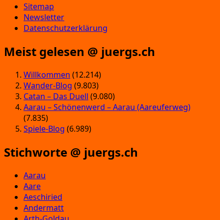
Sitemap
Newsletter
Datenschutzerklärung
Meist gelesen @ juergs.ch
Willkommen
(12.214)
Wander-Blog
(9.803)
Catan – Das Duell
(9.080)
Aarau – Schönenwerd – Aarau (Aareuferweg)
(7.835)
Spiele-Blog
(6.989)
Stichworte @ juergs.ch
Aarau
Aare
Aeschiried
Andermatt
Arth-Goldau