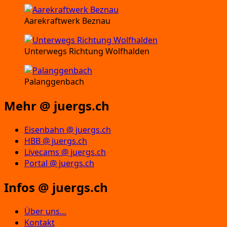
Aarekraftwerk Beznau
Unterwegs Richtung Wolfhalden
Palanggenbach
Mehr @ juergs.ch
Eisenbahn @ juergs.ch
HBB @ juergs.ch
Livecams @ juergs.ch
Portal @ juergs.ch
Infos @ juergs.ch
Über uns…
Kontakt