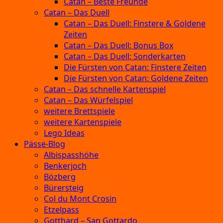
Catan – Beste Freunde
Catan – Das Duell
Catan – Das Duell: Finstere & Goldene
Zeiten
Catan – Das Duell: Bonus Box
Catan – Das Duell: Sonderkarten
Die Fürsten von Catan: Finstere Zeiten
Die Fürsten von Catan: Goldene Zeiten
Catan – Das schnelle Kartenspiel
Catan – Das Würfelspiel
weitere Brettspiele
weitere Kartenspiele
Lego Ideas
Pässe-Blog
Albispasshöhe
Benkerjoch
Bözberg
Bürersteig
Col du Mont Crosin
Etzelpass
Gotthard – San Gottardo