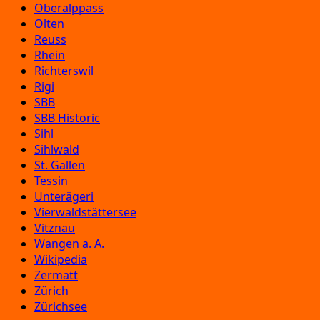
Oberalppass
Olten
Reuss
Rhein
Richterswil
Rigi
SBB
SBB Historic
Sihl
Sihlwald
St. Gallen
Tessin
Unterägeri
Vierwaldstättersee
Vitznau
Wangen a. A.
Wikipedia
Zermatt
Zürich
Zürichsee