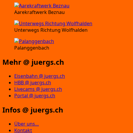
Aarekraftwerk Beznau
Unterwegs Richtung Wolfhalden
Palanggenbach
Mehr @ juergs.ch
Eisenbahn @ juergs.ch
HBB @ juergs.ch
Livecams @ juergs.ch
Portal @ juergs.ch
Infos @ juergs.ch
Über uns…
Kontakt