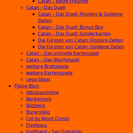
Catan – Beste Freunde
Catan – Das Duell
Catan – Das Duell: Finstere & Goldene
Zeiten
Catan – Das Duell: Bonus Box
Catan – Das Duell: Sonderkarten
Die Fürsten von Catan: Finstere Zeiten
Die Fürsten von Catan: Goldene Zeiten
Catan – Das schnelle Kartenspiel
Catan – Das Würfelspiel
weitere Brettspiele
weitere Kartenspiele
Lego Ideas
Pässe-Blog
Albispasshöhe
Benkerjoch
Bözberg
Bürersteig
Col du Mont Crosin
Etzelpass
Gotthard – San Gottardo