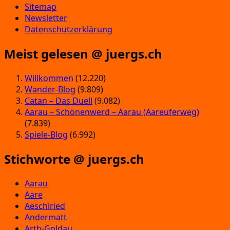
Sitemap
Newsletter
Datenschutzerklärung
Meist gelesen @ juergs.ch
Willkommen
(12.220)
Wander-Blog
(9.809)
Catan – Das Duell
(9.082)
Aarau – Schönenwerd – Aarau (Aareuferweg)
(7.839)
Spiele-Blog
(6.992)
Stichworte @ juergs.ch
Aarau
Aare
Aeschiried
Andermatt
Arth-Goldau