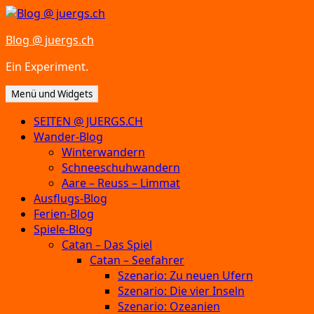
Zum
Inhalt
Blog @ juergs.ch
springen
Ein Experiment.
Menü und Widgets
SEITEN @ JUERGS.CH
Wander-Blog
Winterwandern
Schneeschuhwandern
Aare – Reuss – Limmat
Ausflugs-Blog
Ferien-Blog
Spiele-Blog
Catan – Das Spiel
Catan – Seefahrer
Szenario: Zu neuen Ufern
Szenario: Die vier Inseln
Szenario: Ozeanien