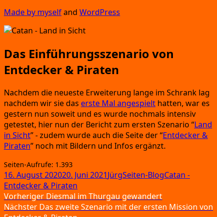
Made by mys­elf
and
Word­Press
Das Einführungsszenario von
Entdecker & Piraten
Nach­dem die neu­es­te Erwei­te­rung lan­ge im Schrank lag
nach­dem wir sie das
ers­te Mal ange­spielt
hat­ten,
war es
ges­tern nun soweit und es wur­de noch­mals inten­siv
getes­tet,
hier nun der Bericht zum ers­ten Sze­na­rio
“
Land
in Sicht
”
- zudem wur­de auch die Sei­te der
“
Ent­de­cker
&
Pira­ten
” noch mit Bil­dern und Infos ergänzt.
Sei­ten-Auf­ru­fe:
1.393
Veröffentlicht
Autor
Kategorien
Schlagwörter
16. August 2020
20. Juni 2021
Jürg
Seiten-Blog
Catan -
am
Entdecker & Piraten
Beitragsnavigation
Vorheriger
Vorheriger
Diesmal im Thurgau gewandert
Nächster
Beitrag:
Nächster
Das zweite Szenario mit der ersten Mission von
Beitrag: