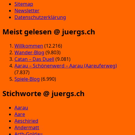
Sitemap
Newsletter
Datenschutzerklärung
Meist gelesen @ juergs.ch
Willkommen
(12.216)
Wander-Blog
(9.803)
Catan – Das Duell
(9.081)
Aarau – Schönenwerd – Aarau (Aareuferweg)
(7.837)
Spiele-Blog
(6.990)
Stichworte @ juergs.ch
Aarau
Aare
Aeschiried
Andermatt
Arth-Goldau