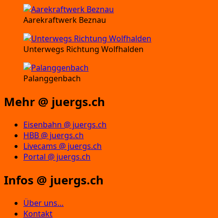
Aarekraftwerk Beznau
Unterwegs Richtung Wolfhalden
Palanggenbach
Mehr @ juergs.ch
Eisenbahn @ juergs.ch
HBB @ juergs.ch
Livecams @ juergs.ch
Portal @ juergs.ch
Infos @ juergs.ch
Über uns…
Kontakt