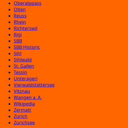
Oberalppass
Olten
Reuss
Rhein
Richterswil
Rigi
SBB
SBB Historic
Sihl
Sihlwald
St. Gallen
Tessin
Unterägeri
Vierwaldstättersee
Vitznau
Wangen a. A.
Wikipedia
Zermatt
Zürich
Zürichsee