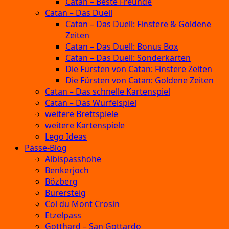
Catan – Beste Freunde
Catan – Das Duell
Catan – Das Duell: Finstere & Goldene
Zeiten
Catan – Das Duell: Bonus Box
Catan – Das Duell: Sonderkarten
Die Fürsten von Catan: Finstere Zeiten
Die Fürsten von Catan: Goldene Zeiten
Catan – Das schnelle Kartenspiel
Catan – Das Würfelspiel
weitere Brettspiele
weitere Kartenspiele
Lego Ideas
Pässe-Blog
Albispasshöhe
Benkerjoch
Bözberg
Bürersteig
Col du Mont Crosin
Etzelpass
Gotthard – San Gottardo