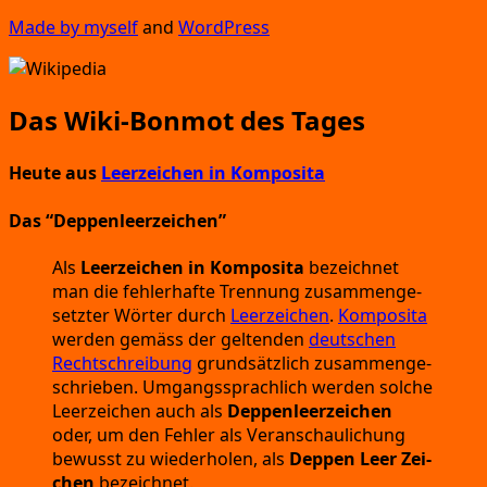
Made by mys­elf
and
Word­Press
Das Wiki-Bonmot des Tages
Heute aus
Leerzeichen in Komposita
Das
“Deppenleerzeichen”
Als
Leer­zei­chen in Kom­po­si­ta
bezeich­net
man die feh­ler­haf­te Tren­nung zusam­men­ge­
setz­ter Wör­ter durch
Leer­zei­chen
.
Kom­po­si­ta
wer­den gemäss der gel­ten­den
deut­schen
Recht­schrei­bung
grund­sätz­lich zusam­men­ge­
schrie­ben.
Umgangs­sprach­lich wer­den sol­che
Leer­zei­chen auch als
Dep­pen­leer­zei­chen
oder,
um den Feh­ler als Ver­an­schau­li­chung
bewusst zu wie­der­ho­len,
als
Dep­pen Leer Zei­
chen
bezeichnet.