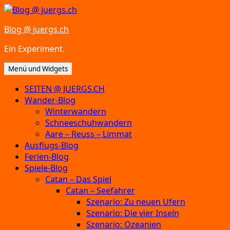
Zum
Inhalt
Blog @ juergs.ch
springen
Ein Experiment.
Menü und Widgets
SEITEN @ JUERGS.CH
Wander-Blog
Winterwandern
Schneeschuhwandern
Aare – Reuss – Limmat
Ausflugs-Blog
Ferien-Blog
Spiele-Blog
Catan – Das Spiel
Catan – Seefahrer
Szenario: Zu neuen Ufern
Szenario: Die vier Inseln
Szenario: Ozeanien