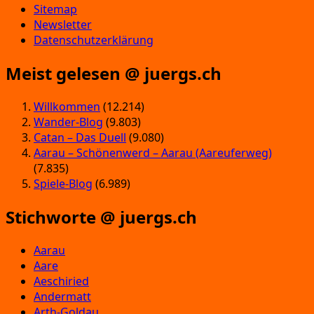
Sitemap
Newsletter
Datenschutzerklärung
Meist gelesen @ juergs.ch
Willkommen
(12.214)
Wander-Blog
(9.803)
Catan – Das Duell
(9.080)
Aarau – Schönenwerd – Aarau (Aareuferweg)
(7.835)
Spiele-Blog
(6.989)
Stichworte @ juergs.ch
Aarau
Aare
Aeschiried
Andermatt
Arth-Goldau