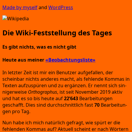
Made by mys­elf
and
Word­Press
Die Wiki-Feststellung des Tages
Es gibt nichts,
was es nicht gibt
Heute aus meiner
«Beobachtungsliste»
In letz­ter Zeit ist mir ein Benut­zer auf­ge­fal­len,
der
schein­bar nichts ande­res macht,
als feh­len­de Kom­mas in
Tex­ten auf­zu­spü­ren und zu ergän­zen.
Er nennt sich sin­
ni­ger­wei­se
Ortho­gra­phus
, ist seit Novem­ber 2019 aktiv
und hat es so bis heu­te auf
22’643
Bear­bei­tun­gen
geschafft.
Dies sind durch­schnitt­lich fast
70
Bear­bei­tun­
gen pro Tag.
Nun habe ich mich natür­lich gefragt,
wie spürt er die
feh­len­den Kom­mas auf?
Aktu­ell scheint er nach Wör­tern