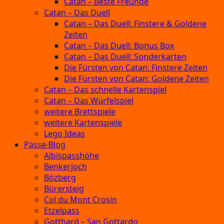
Catan – Beste Freunde
Catan – Das Duell
Catan – Das Duell: Finstere & Goldene
Zeiten
Catan – Das Duell: Bonus Box
Catan – Das Duell: Sonderkarten
Die Fürsten von Catan: Finstere Zeiten
Die Fürsten von Catan: Goldene Zeiten
Catan – Das schnelle Kartenspiel
Catan – Das Würfelspiel
weitere Brettspiele
weitere Kartenspiele
Lego Ideas
Pässe-Blog
Albispasshöhe
Benkerjoch
Bözberg
Bürersteig
Col du Mont Crosin
Etzelpass
Gotthard – San Gottardo