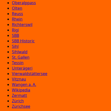
Oberalppass
Olten
Reuss
Rhein
Richterswil
Rigi
SBB
SBB Historic
Sihl
Sihlwald
St. Gallen
Tessin
Unterägeri
Vierwaldstättersee
Vitznau
Wangen a. A.
Wikipedia
Zermatt
Zürich
Zürichsee