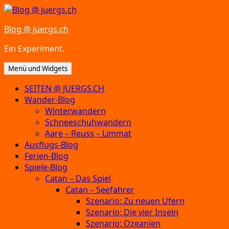
Zum
Inhalt
Blog @ juergs.ch
springen
Ein Experiment.
Menü und Widgets
SEITEN @ JUERGS.CH
Wander-Blog
Winterwandern
Schneeschuhwandern
Aare – Reuss – Limmat
Ausflugs-Blog
Ferien-Blog
Spiele-Blog
Catan – Das Spiel
Catan – Seefahrer
Szenario: Zu neuen Ufern
Szenario: Die vier Inseln
Szenario: Ozeanien