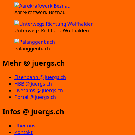
Aarekraftwerk Beznau
Unterwegs Richtung Wolfhalden
Palanggenbach
Mehr @ juergs.ch
Eisenbahn @ juergs.ch
HBB @ juergs.ch
Livecams @ juergs.ch
Portal @ juergs.ch
Infos @ juergs.ch
Über uns…
Kontakt