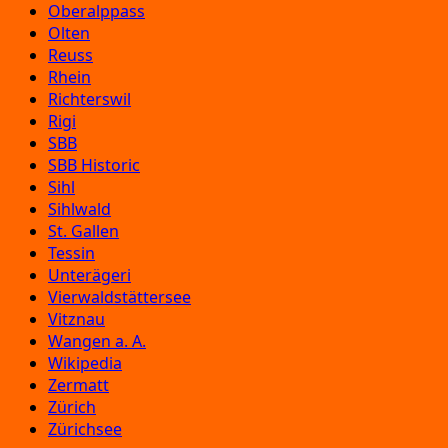
Oberalppass
Olten
Reuss
Rhein
Richterswil
Rigi
SBB
SBB Historic
Sihl
Sihlwald
St. Gallen
Tessin
Unterägeri
Vierwaldstättersee
Vitznau
Wangen a. A.
Wikipedia
Zermatt
Zürich
Zürichsee