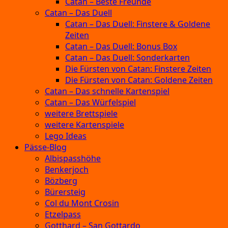
Catan – Beste Freunde
Catan – Das Duell
Catan – Das Duell: Finstere & Goldene
Zeiten
Catan – Das Duell: Bonus Box
Catan – Das Duell: Sonderkarten
Die Fürsten von Catan: Finstere Zeiten
Die Fürsten von Catan: Goldene Zeiten
Catan – Das schnelle Kartenspiel
Catan – Das Würfelspiel
weitere Brettspiele
weitere Kartenspiele
Lego Ideas
Pässe-Blog
Albispasshöhe
Benkerjoch
Bözberg
Bürersteig
Col du Mont Crosin
Etzelpass
Gotthard – San Gottardo