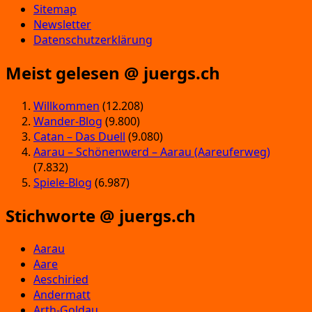
Sitemap
Newsletter
Datenschutzerklärung
Meist gelesen @ juergs.ch
Willkommen
(12.208)
Wander-Blog
(9.800)
Catan – Das Duell
(9.080)
Aarau – Schönenwerd – Aarau (Aareuferweg)
(7.832)
Spiele-Blog
(6.987)
Stichworte @ juergs.ch
Aarau
Aare
Aeschiried
Andermatt
Arth-Goldau