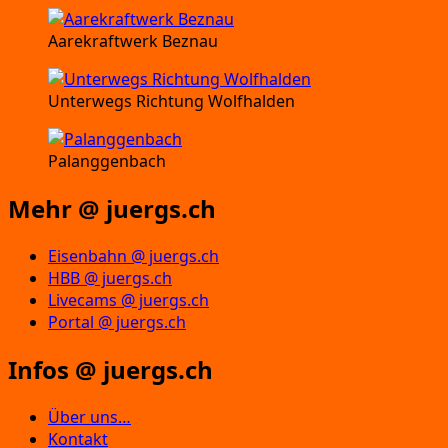
Aarekraftwerk Beznau
Unterwegs Richtung Wolfhalden
Palanggenbach
Mehr @ juergs.ch
Eisenbahn @ juergs.ch
HBB @ juergs.ch
Livecams @ juergs.ch
Portal @ juergs.ch
Infos @ juergs.ch
Über uns…
Kontakt