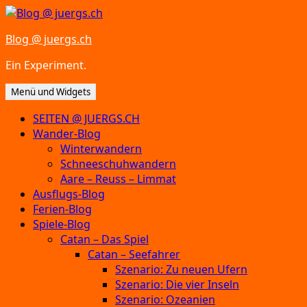
Zum
Inhalt
Blog @ juergs.ch
springen
Ein Experiment.
Menü und Widgets
SEITEN @ JUERGS.CH
Wander-Blog
Winterwandern
Schneeschuhwandern
Aare – Reuss – Limmat
Ausflugs-Blog
Ferien-Blog
Spiele-Blog
Catan – Das Spiel
Catan – Seefahrer
Szenario: Zu neuen Ufern
Szenario: Die vier Inseln
Szenario: Ozeanien