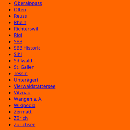
Oberalppass
Olten
Reuss
Rhein
Richterswil
Rigi
SBB
SBB Historic
Sihl
Sihlwald
St. Gallen
Tessin
Unterägeri
Vierwaldstättersee
Vitznau
Wangen a. A.
Wikipedia
Zermatt
Zürich
Zürichsee