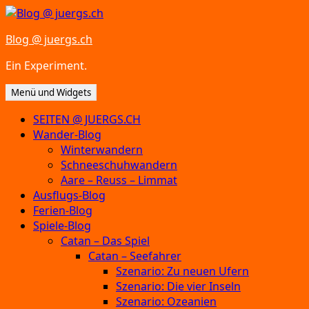
Zum
Inhalt
Blog @ juergs.ch
springen
Ein Experiment.
Menü und Widgets
SEITEN @ JUERGS.CH
Wander-Blog
Winterwandern
Schneeschuhwandern
Aare – Reuss – Limmat
Ausflugs-Blog
Ferien-Blog
Spiele-Blog
Catan – Das Spiel
Catan – Seefahrer
Szenario: Zu neuen Ufern
Szenario: Die vier Inseln
Szenario: Ozeanien