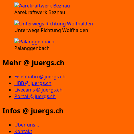
Aarekraftwerk Beznau
Unterwegs Richtung Wolfhalden
Palanggenbach
Mehr @ juergs.ch
Eisenbahn @ juergs.ch
HBB @ juergs.ch
Livecams @ juergs.ch
Portal @ juergs.ch
Infos @ juergs.ch
Über uns…
Kontakt