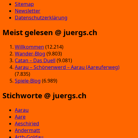
Sitemap
Newsletter
Datenschutzerklärung
Meist gelesen @ juergs.ch
Willkommen
(12.214)
Wander-Blog
(9.803)
Catan – Das Duell
(9.081)
Aarau – Schönenwerd – Aarau (Aareuferweg)
(7.835)
Spiele-Blog
(6.989)
Stichworte @ juergs.ch
Aarau
Aare
Aeschiried
Andermatt
Arth-Goldau