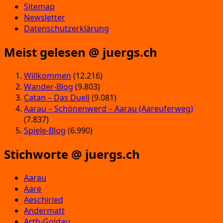
Sitemap
Newsletter
Datenschutzerklärung
Meist gelesen @ juergs.ch
Willkommen
(12.216)
Wander-Blog
(9.803)
Catan – Das Duell
(9.081)
Aarau – Schönenwerd – Aarau (Aareuferweg)
(7.837)
Spiele-Blog
(6.990)
Stichworte @ juergs.ch
Aarau
Aare
Aeschiried
Andermatt
Arth-Goldau