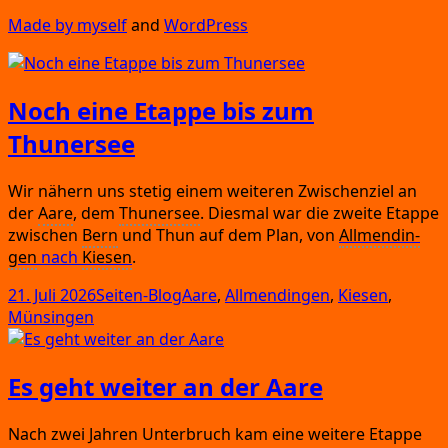
Made by mys­elf
and
Word­Press
Noch eine Etappe bis zum
Thunersee
Wir nähern uns ste­tig einem wei­te­ren Zwi­schen­ziel an
der
Aare
,
dem
Thu­ner­see
.
Dies­mal war die zwei­te Etap­pe
zwi­schen
Bern
und Thun auf dem Plan,
von
All­men­din­
gen
nach
Kie­sen
.
Veröffentlicht
Kategorien
Schlagwörter
21. Juli 2026
Seiten-Blog
Aare
,
Allmendingen
,
Kiesen
,
am
Münsingen
Es geht weiter an der Aare
Nach zwei Jah­ren Unter­bruch kam eine wei­te­re Etap­pe