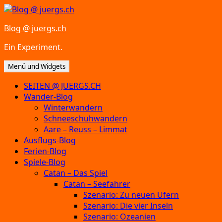
Zum
Inhalt
Blog @ juergs.ch
springen
Ein Experiment.
Menü und Widgets
SEITEN @ JUERGS.CH
Wander-Blog
Winterwandern
Schneeschuhwandern
Aare – Reuss – Limmat
Ausflugs-Blog
Ferien-Blog
Spiele-Blog
Catan – Das Spiel
Catan – Seefahrer
Szenario: Zu neuen Ufern
Szenario: Die vier Inseln
Szenario: Ozeanien