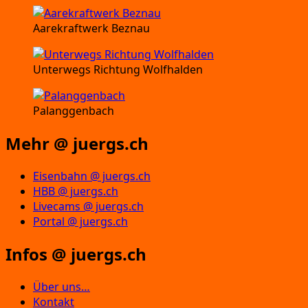
Aarekraftwerk Beznau
Unterwegs Richtung Wolfhalden
Palanggenbach
Mehr @ juergs.ch
Eisenbahn @ juergs.ch
HBB @ juergs.ch
Livecams @ juergs.ch
Portal @ juergs.ch
Infos @ juergs.ch
Über uns…
Kontakt