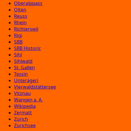
Oberalppass
Olten
Reuss
Rhein
Richterswil
Rigi
SBB
SBB Historic
Sihl
Sihlwald
St. Gallen
Tessin
Unterägeri
Vierwaldstättersee
Vitznau
Wangen a. A.
Wikipedia
Zermatt
Zürich
Zürichsee