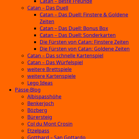
Catan – Beste Freunde
Catan – Das Duell
Catan – Das Duell: Finstere & Goldene
Zeiten
Catan – Das Duell: Bonus Box
Catan – Das Duell: Sonderkarten
Die Fürsten von Catan: Finstere Zeiten
Die Fürsten von Catan: Goldene Zeiten
Catan – Das schnelle Kartenspiel
Catan – Das Würfelspiel
weitere Brettspiele
weitere Kartenspiele
Lego Ideas
Pässe-Blog
Albispasshöhe
Benkerjoch
Bözberg
Bürersteig
Col du Mont Crosin
Etzelpass
Gotthard – San Gottardo