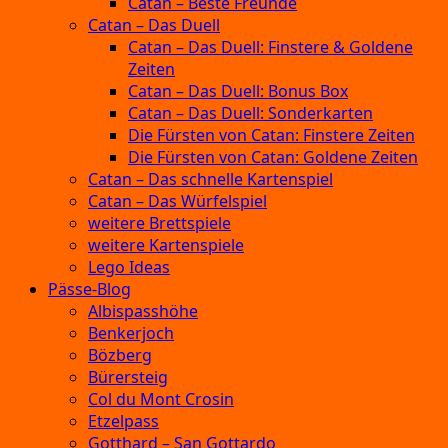
Catan – Beste Freunde
Catan – Das Duell
Catan – Das Duell: Finstere & Goldene
Zeiten
Catan – Das Duell: Bonus Box
Catan – Das Duell: Sonderkarten
Die Fürsten von Catan: Finstere Zeiten
Die Fürsten von Catan: Goldene Zeiten
Catan – Das schnelle Kartenspiel
Catan – Das Würfelspiel
weitere Brettspiele
weitere Kartenspiele
Lego Ideas
Pässe-Blog
Albispasshöhe
Benkerjoch
Bözberg
Bürersteig
Col du Mont Crosin
Etzelpass
Gotthard – San Gottardo