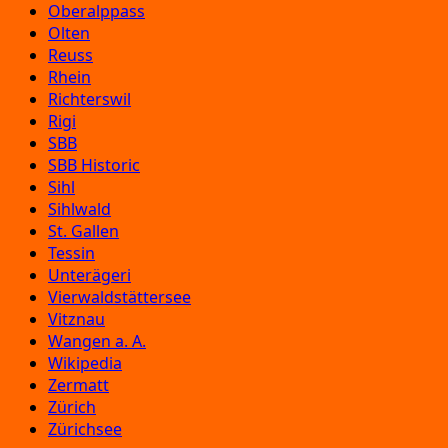
Oberalppass
Olten
Reuss
Rhein
Richterswil
Rigi
SBB
SBB Historic
Sihl
Sihlwald
St. Gallen
Tessin
Unterägeri
Vierwaldstättersee
Vitznau
Wangen a. A.
Wikipedia
Zermatt
Zürich
Zürichsee