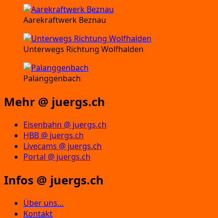
Aarekraftwerk Beznau
Unterwegs Richtung Wolfhalden
Palanggenbach
Mehr @ juergs.ch
Eisenbahn @ juergs.ch
HBB @ juergs.ch
Livecams @ juergs.ch
Portal @ juergs.ch
Infos @ juergs.ch
Über uns…
Kontakt