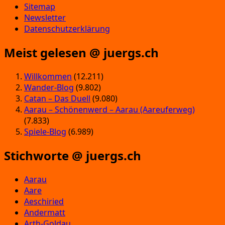
Sitemap
Newsletter
Datenschutzerklärung
Meist gelesen @ juergs.ch
Willkommen
(12.211)
Wander-Blog
(9.802)
Catan – Das Duell
(9.080)
Aarau – Schönenwerd – Aarau (Aareuferweg)
(7.833)
Spiele-Blog
(6.989)
Stichworte @ juergs.ch
Aarau
Aare
Aeschiried
Andermatt
Arth-Goldau