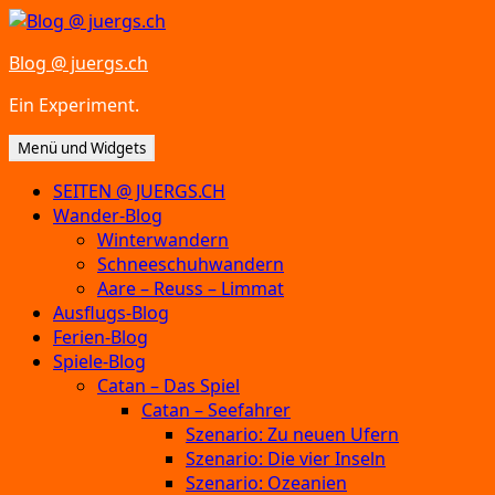
Zum
Inhalt
Blog @ juergs.ch
springen
Ein Experiment.
Menü und Widgets
SEITEN @ JUERGS.CH
Wander-Blog
Winterwandern
Schneeschuhwandern
Aare – Reuss – Limmat
Ausflugs-Blog
Ferien-Blog
Spiele-Blog
Catan – Das Spiel
Catan – Seefahrer
Szenario: Zu neuen Ufern
Szenario: Die vier Inseln
Szenario: Ozeanien